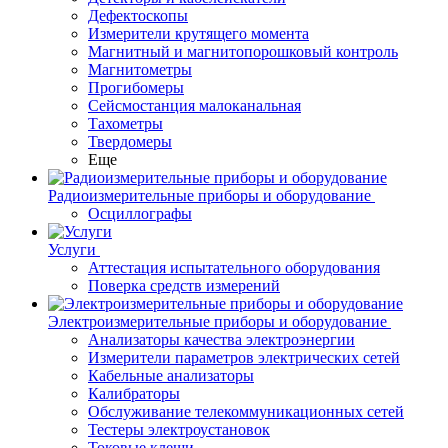
Дефектоскопы
Измерители крутящего момента
Магнитный и магнитопорошковый контроль
Магнитометры
Прогибомеры
Сейсмостанция малоканальная
Тахометры
Твердомеры
Еще
Радиоизмерительные приборы и оборудование
Осциллографы
Услуги
Аттестация испытательного оборудования
Поверка средств измерений
Электроизмерительные приборы и оборудование
Анализаторы качества электроэнергии
Измерители параметров электрических сетей
Кабельные анализаторы
Калибраторы
Обслуживание телекоммуникационных сетей
Тестеры электроустановок
Токовые клещи