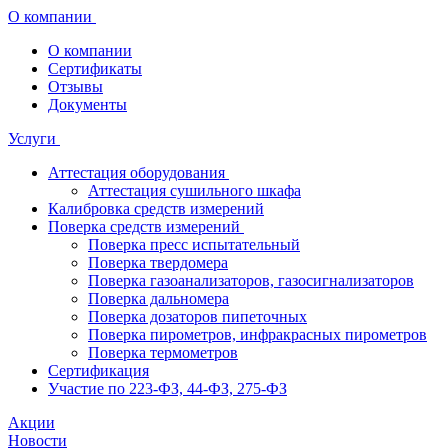
О компании
О компании
Сертификаты
Отзывы
Документы
Услуги
Аттестация оборудования
Аттестация сушильного шкафа
Калибровка средств измерений
Поверка средств измерений
Поверка пресс испытательный
Поверка твердомера
Поверка газоанализаторов, газосигнализаторов
Поверка дальномера
Поверка дозаторов пипеточных
Поверка пирометров, инфракрасных пирометров
Поверка термометров
Сертификация
Участие по 223-ФЗ, 44-ФЗ, 275-ФЗ
Акции
Новости