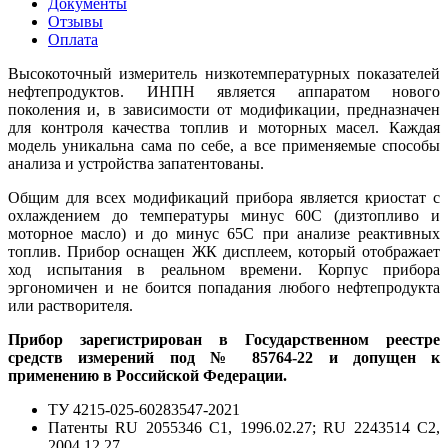
Документы
Отзывы
Оплата
Высокоточный измеритель низкотемпературных показателей
нефтепродуктов. ИНПН является аппаратом нового
поколения и, в зависимости от модификации, предназначен
для контроля качества топлив и моторных масел. Каждая
модель уникальна сама по себе, а все применяемые способы
анализа и устройства запатентованы.
Общим для всех модификаций прибора является криостат с
охлаждением до температуры минус 60С (дизтопливо и
моторное масло) и до минус 65С при анализе реактивных
топлив. Прибор оснащен ЖК дисплеем, который отображает
ход испытания в реальном времени. Корпус прибора
эргономичен и не боится попадания любого нефтепродукта
или растворителя.
Прибор зарегистрирован в Государственном реестре
средств измерений под № 85764-22 и допущен к
применению в Российской Федерации.
ТУ 4215-025-60283547-2021
Патенты RU 2055346 C1, 1996.02.27; RU 2243514 C2,
2004.12.27