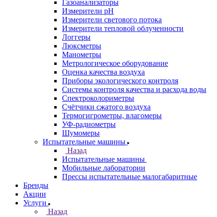
Газоанализаторы
Измерители pH
Измерители светового потока
Измерители тепловой облученности
Логгеры
Люксметры
Манометры
Метрологическое оборудование
Оценка качества воздуха
Приборы экологического контроля
Системы контроля качества и расхода воды
Спектроколориметры
Счётчики сжатого воздуха
Термогигрометры, влагомеры
УФ-радиометры
Шумомеры
Испытательные машины
Назад
Испытательные машины
Мобильные лаборатории
Прессы испытательные малогабаритные
Бренды
Акции
Услуги
Назад