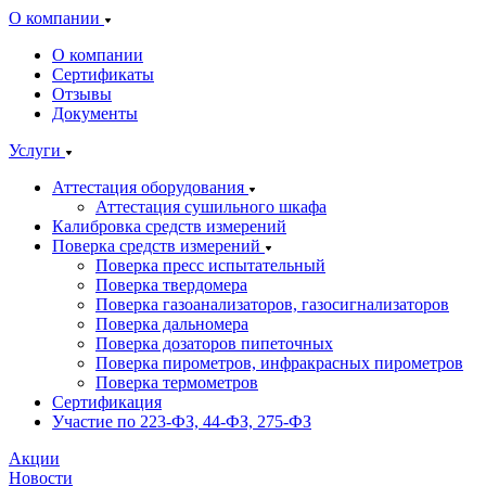
О компании
О компании
Сертификаты
Отзывы
Документы
Услуги
Аттестация оборудования
Аттестация сушильного шкафа
Калибровка средств измерений
Поверка средств измерений
Поверка пресс испытательный
Поверка твердомера
Поверка газоанализаторов, газосигнализаторов
Поверка дальномера
Поверка дозаторов пипеточных
Поверка пирометров, инфракрасных пирометров
Поверка термометров
Сертификация
Участие по 223-ФЗ, 44-ФЗ, 275-ФЗ
Акции
Новости