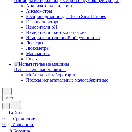
Приборы контроля параметров окружающей среды
Анализаторы жидкости
Анемометры
Беспроводные зонды Testo Smart Probes
Газоанализаторы
Измерители pH
Измерители светового потока
Измерители тепловой облученности
Логгеры
Люксметры
Манометры
Еще
Испытательные машины
Мобильные лаборатории
Прессы испытательные малогабаритные
Войти
0
Сравнение
0
Избранное
0
Корзина