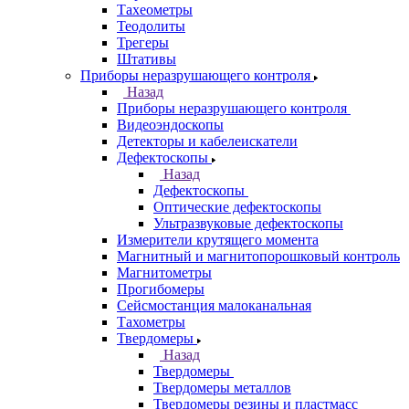
Тахеометры
Теодолиты
Трегеры
Штативы
Приборы неразрушающего контроля
Назад
Приборы неразрушающего контроля
Видеоэндоскопы
Детекторы и кабелеискатели
Дефектоскопы
Назад
Дефектоскопы
Оптические дефектоскопы
Ультразвуковые дефектоскопы
Измерители крутящего момента
Магнитный и магнитопорошковый контроль
Магнитометры
Прогибомеры
Сейсмостанция малоканальная
Тахометры
Твердомеры
Назад
Твердомеры
Твердомеры металлов
Твердомеры резины и пластмасс