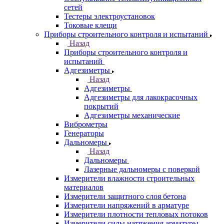
сетей
Тестеры электроустановок
Токовые клещи
Приборы строительного контроля и испытаний
Назад
Приборы строительного контроля и
испытаний
Адгезиметры
Назад
Адгезиметры
Адгезиметры для лакокрасочных
покрытий
Адгезиметры механические
Виброметры
Генераторы
Дальномеры
Назад
Дальномеры
Лазерные дальномеры с поверкой
Измерители влажности строительных
материалов
Измерители защитного слоя бетона
Измерители напряжений в арматуре
Измерители плотности тепловых потоков
Измерители силы натяжения арматуры