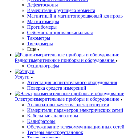
Дефектоскопы
Измерители крутящего момента
Магнитный и магнитопорошковый контроль
Магнитометры
Прогибомеры
Сейсмостанция малоканальная
Тахометры
Твердомеры
Еще
Радиоизмерительные приборы и оборудование
Осциллографы
Услуги
Аттестация испытательного оборудования
Поверка средств измерений
Электроизмерительные приборы и оборудование
Анализаторы качества электроэнергии
Измерители параметров электрических сетей
Кабельные анализаторы
Калибраторы
Обслуживание телекоммуникационных сетей
Тестеры электроустановок
Токовые клещи