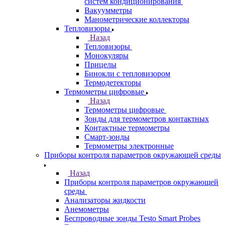
систем кондиционирования
Вакуумметры
Манометрические коллекторы
Тепловизоры
Назад
Тепловизоры
Монокуляры
Прицелы
Бинокли с тепловизором
Термодетекторы
Термометры цифровые
Назад
Термометры цифровые
Зонды для термометров контактных
Контактные термометры
Смарт-зонды
Термометры электронные
Приборы контроля параметров окружающей среды
Назад
Приборы контроля параметров окружающей
среды
Анализаторы жидкости
Анемометры
Беспроводные зонды Testo Smart Probes