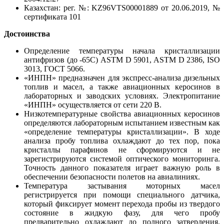
Казахстан: рег. №: KZ96VTS00001889 от 20.06.2019, №
сертификата 101
Достоинства
Определение температуры начала кристаллизации
антифризов (до -65С) ASTM D 5901, ASTM D 2386, ISO
3013, ГОСТ 5066.
«ИНПН» предназначен для экспресс-анализа дизельных
топлив и масел, а также авиационных керосинов в
лабораторных и заводских условиях. Электропитание
«ИНПН» осуществляется от сети 220 В.
Низкотемпературные свойства авиационных керосинов
определяются лабораторным испытанием известным как
«определение температуры кристаллизации». В ходе
анализа пробу топлива охлаждают до тех пор, пока
кристаллы парафинов не сформируются и не
зарегистрируются системой оптического мониторинга.
Точность данного показателя играет важную роль в
обеспечении безопасности полетов на авиалиниях.
Температура застывания моторных масел
регистрируется при помощи специального датчика,
который фиксирует момент перехода пробы из твердого
состояние в жидкую фазу, для чего пробу
предварительно охлаждают до полного затвердения,