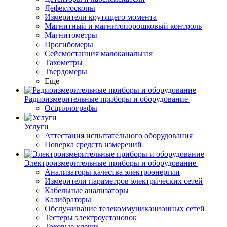
Дефектоскопы
Измерители крутящего момента
Магнитный и магнитопорошковый контроль
Магнитометры
Прогибомеры
Сейсмостанция малоканальная
Тахометры
Твердомеры
Еще
Радиоизмерительные приборы и оборудование
Осциллографы
Услуги
Аттестация испытательного оборудования
Поверка средств измерений
Электроизмерительные приборы и оборудование
Анализаторы качества электроэнергии
Измерители параметров электрических сетей
Кабельные анализаторы
Калибраторы
Обслуживание телекоммуникационных сетей
Тестеры электроустановок
Токовые клещи