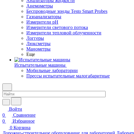
Анализаторы жидкости
Анемометры
Беспроводные зонды Testo Smart Probes
Газоанализаторы
Измерители pH
Измерители светового потока
Измерители тепловой облученности
Логгеры
Люксметры
Манометры
Еще
Испытательные машины
Мобильные лаборатории
Прессы испытательные малогабаритные
Войти
0
Сравнение
0
Избранное
0
Корзина
Дорожно-строительное оборудование для лабораторий
Лаборат