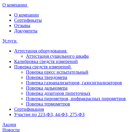
О компании
О компании
Сертификаты
Отзывы
Документы
Услуги
Аттестация оборудования
Аттестация сушильного шкафа
Калибровка средств измерений
Поверка средств измерений
Поверка пресс испытательный
Поверка твердомера
Поверка газоанализаторов, газосигнализаторов
Поверка дальномера
Поверка дозаторов пипеточных
Поверка пирометров, инфракрасных пирометров
Поверка термометров
Сертификация
Участие по 223-ФЗ, 44-ФЗ, 275-ФЗ
Акции
Новости