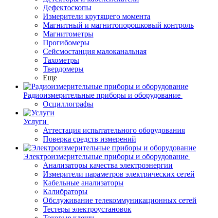
Дефектоскопы
Измерители крутящего момента
Магнитный и магнитопорошковый контроль
Магнитометры
Прогибомеры
Сейсмостанция малоканальная
Тахометры
Твердомеры
Еще
Радиоизмерительные приборы и оборудование
Осциллографы
Услуги
Аттестация испытательного оборудования
Поверка средств измерений
Электроизмерительные приборы и оборудование
Анализаторы качества электроэнергии
Измерители параметров электрических сетей
Кабельные анализаторы
Калибраторы
Обслуживание телекоммуникационных сетей
Тестеры электроустановок
Токовые клещи