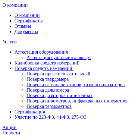
О компании
О компании
Сертификаты
Отзывы
Документы
Услуги
Аттестация оборудования
Аттестация сушильного шкафа
Калибровка средств измерений
Поверка средств измерений
Поверка пресс испытательный
Поверка твердомера
Поверка газоанализаторов, газосигнализаторов
Поверка дальномера
Поверка дозаторов пипеточных
Поверка пирометров, инфракрасных пирометров
Поверка термометров
Сертификация
Участие по 223-ФЗ, 44-ФЗ, 275-ФЗ
Акции
Новости