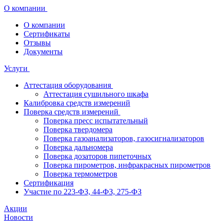
О компании
О компании
Сертификаты
Отзывы
Документы
Услуги
Аттестация оборудования
Аттестация сушильного шкафа
Калибровка средств измерений
Поверка средств измерений
Поверка пресс испытательный
Поверка твердомера
Поверка газоанализаторов, газосигнализаторов
Поверка дальномера
Поверка дозаторов пипеточных
Поверка пирометров, инфракрасных пирометров
Поверка термометров
Сертификация
Участие по 223-ФЗ, 44-ФЗ, 275-ФЗ
Акции
Новости