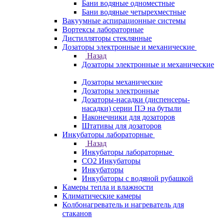
Бани водяные одноместные
Бани водяные четырехместные
Вакуумные аспирационные системы
Вортексы лабораторные
Дистилляторы стеклянные
Дозаторы электронные и механические
Назад
Дозаторы электронные и механические
Дозаторы механические
Дозаторы электронные
Дозаторы-насадки (диспенсеры-
насадки) серии ПЭ на бутыли
Наконечники для дозаторов
Штативы для дозаторов
Инкубаторы лабораторные
Назад
Инкубаторы лабораторные
CO2 Инкубаторы
Инкубаторы
Инкубаторы с водяной рубашкой
Камеры тепла и влажности
Климатические камеры
Колбонагреватель и нагреватель для
стаканов