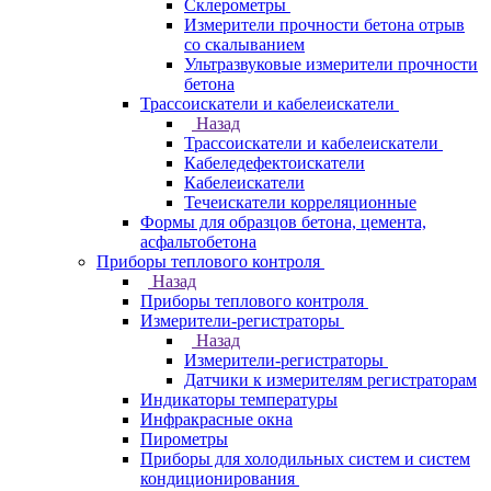
Склерометры
Измерители прочности бетона отрыв
со скалыванием
Ультразвуковые измерители прочности
бетона
Трассоискатели и кабелеискатели
Назад
Трассоискатели и кабелеискатели
Кабеледефектоискатели
Кабелеискатели
Течеискатели корреляционные
Формы для образцов бетона, цемента,
асфальтобетона
Приборы теплового контроля
Назад
Приборы теплового контроля
Измерители-регистраторы
Назад
Измерители-регистраторы
Датчики к измерителям регистраторам
Индикаторы температуры
Инфракрасные окна
Пирометры
Приборы для холодильных систем и систем
кондиционирования