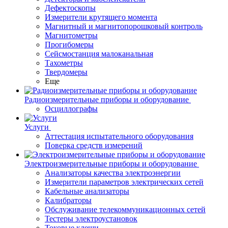
Дефектоскопы
Измерители крутящего момента
Магнитный и магнитопорошковый контроль
Магнитометры
Прогибомеры
Сейсмостанция малоканальная
Тахометры
Твердомеры
Еще
Радиоизмерительные приборы и оборудование
Осциллографы
Услуги
Аттестация испытательного оборудования
Поверка средств измерений
Электроизмерительные приборы и оборудование
Анализаторы качества электроэнергии
Измерители параметров электрических сетей
Кабельные анализаторы
Калибраторы
Обслуживание телекоммуникационных сетей
Тестеры электроустановок
Токовые клещи