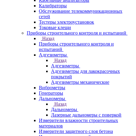
Кабельные анализаторы
Калибраторы
Обслуживание телекоммуникационных
сетей
Тестеры электроустановок
Токовые клещи
Приборы строительного контроля и испытаний
Назад
Приборы строительного контроля и
испытаний
Адгезиметры
Назад
Адгезиметры
Адгезиметры для лакокрасочных
покрытий
Адгезиметры механические
Виброметры
Генераторы
Дальномеры
Назад
Дальномеры
Лазерные дальномеры с поверкой
Измерители влажности строительных
материалов
Измерители защитного слоя бетона