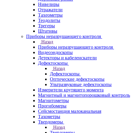
Нивелиры
Отражатели
Тахеометры
Теодолиты
Трегеры
Штативы
Приборы неразрушающего контроля
Назад
Приборы неразрушающего контроля
Видеоэндоскопы
Детекторы и кабелеискатели
Дефектоскопы
Назад
Дефектоскопы
Оптические дефектоскопы
Ультразвуковые дефектоскопы
Измерители крутящего момента
Магнитный и магнитопорошковый контроль
Магнитометры
Прогибомеры
Сейсмостанция малоканальная
Тахометры
Твердомеры
Назад
Твердомеры