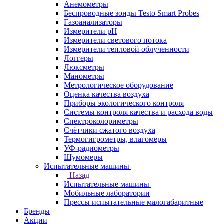
Анемометры
Беспроводные зонды Testo Smart Probes
Газоанализаторы
Измерители pH
Измерители светового потока
Измерители тепловой облученности
Логгеры
Люксметры
Манометры
Метрологическое оборудование
Оценка качества воздуха
Приборы экологического контроля
Системы контроля качества и расхода воды
Спектроколориметры
Счётчики сжатого воздуха
Термогигрометры, влагомеры
УФ-радиометры
Шумомеры
Испытательные машины
Назад
Испытательные машины
Мобильные лаборатории
Прессы испытательные малогабаритные
Бренды
Акции