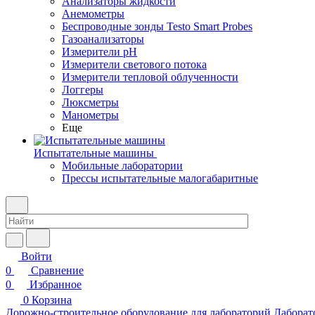
Анализаторы жидкости
Анемометры
Беспроводные зонды Testo Smart Probes
Газоанализаторы
Измерители pH
Измерители светового потока
Измерители тепловой облученности
Логгеры
Люксметры
Манометры
Еще
Испытательные машины
Мобильные лаборатории
Прессы испытательные малогабаритные
Войти
0
Сравнение
0
Избранное
0
Корзина
Дорожно-строительное оборудование для лабораторий
Лаборат