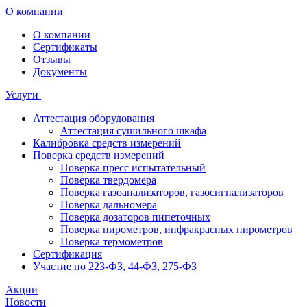
О компании
О компании
Сертификаты
Отзывы
Документы
Услуги
Аттестация оборудования
Аттестация сушильного шкафа
Калибровка средств измерений
Поверка средств измерений
Поверка пресс испытательный
Поверка твердомера
Поверка газоанализаторов, газосигнализаторов
Поверка дальномера
Поверка дозаторов пипеточных
Поверка пирометров, инфракрасных пирометров
Поверка термометров
Сертификация
Участие по 223-ФЗ, 44-ФЗ, 275-ФЗ
Акции
Новости