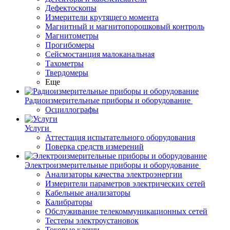
Дефектоскопы
Измерители крутящего момента
Магнитный и магнитопорошковый контроль
Магнитометры
Прогибомеры
Сейсмостанция малоканальная
Тахометры
Твердомеры
Еще
Радиоизмерительные приборы и оборудование
Осциллографы
Услуги
Аттестация испытательного оборудования
Поверка средств измерений
Электроизмерительные приборы и оборудование
Анализаторы качества электроэнергии
Измерители параметров электрических сетей
Кабельные анализаторы
Калибраторы
Обслуживание телекоммуникационных сетей
Тестеры электроустановок
Токовые клещи