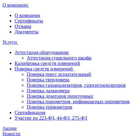
О компании
О компании
Сертификаты
Отзывы
Документы
Услуги
Аттестация оборудования
Аттестация сушильного шкафа
Калибровка средств измерений
Поверка средств измерений
Поверка пресс испытательный
Поверка твердомера
Поверка газоанализаторов, газосигнализаторов
Поверка дальномера
Поверка дозаторов пипеточных
Поверка пирометров, инфракрасных пирометров
Поверка термометров
Сертификация
Участие по 223-ФЗ, 44-ФЗ, 275-ФЗ
Акции
Новости