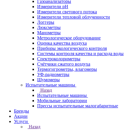
Газоанализаторы
Измерители pH
Измерители светового потока
Измерители тепловой облученности
Логгеры
Люксметры
Манометры
Метрологическое оборудование
Оценка качества воздуха
Приборы экологического контроля
Системы контроля качества и расхода воды
Спектроколориметры
Счётчики сжатого воздуха
Термогигрометры, влагомеры
УФ-радиометры
Шумомеры
Испытательные машины
Назад
Испытательные машины
Мобильные лаборатории
Прессы испытательные малогабаритные
Бренды
Акции
Услуги
Назад