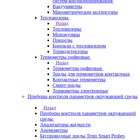
систем кондиционирования
Вакуумметры
Манометрические коллекторы
Тепловизоры
Назад
Тепловизоры
Монокуляры
Прицелы
Бинокли с тепловизором
Термодетекторы
Термометры цифровые
Назад
Термометры цифровые
Зонды для термометров контактных
Контактные термометры
Смарт-зонды
Термометры электронные
Приборы контроля параметров окружающей среды
Назад
Приборы контроля параметров окружающей
среды
Анализаторы жидкости
Анемометры
Беспроводные зонды Testo Smart Probes