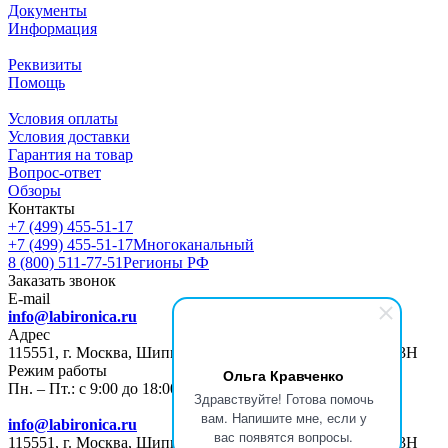
Документы
Информация
Реквизиты
Помощь
Условия оплаты
Условия доставки
Гарантия на товар
Вопрос-ответ
Обзоры
Контакты
+7 (499) 455-51-17
+7 (499) 455-51-17
Многоканальный
8 (800) 511-77-51
Регионы РФ
Заказать звонок
E-mail
info@labironica.ru
Адрес
115551, г. Москва, Шипиловский пр-д, д. 47, ПОМЕЩ. 13Н
Режим работы
Ольга Кравченко
Пн. – Пт.: с 9:00 до 18:00
Здравствуйте! Готова помочь
вам. Напишите мне, если у
info@labironica.ru
вас появятся вопросы.
115551, г. Москва, Шипиловский пр-д, д. 47, ПОМЕЩ. 13Н