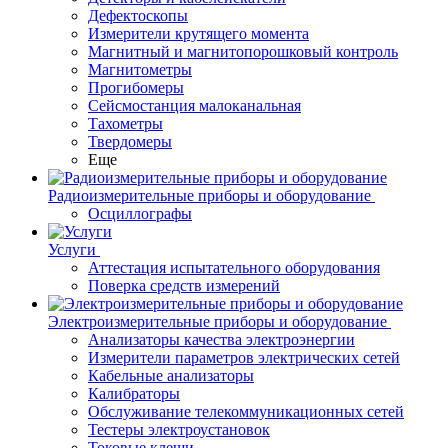
Дефектоскопы
Измерители крутящего момента
Магнитный и магнитопорошковый контроль
Магнитометры
Прогибомеры
Сейсмостанция малоканальная
Тахометры
Твердомеры
Еще
Радиоизмерительные приборы и оборудование
Осциллографы
Услуги
Аттестация испытательного оборудования
Поверка средств измерений
Электроизмерительные приборы и оборудование
Анализаторы качества электроэнергии
Измерители параметров электрических сетей
Кабельные анализаторы
Калибраторы
Обслуживание телекоммуникационных сетей
Тестеры электроустановок
Токовые клещи