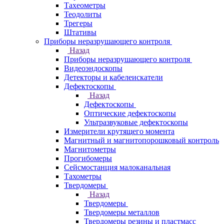
Тахеометры
Теодолиты
Трегеры
Штативы
Приборы неразрушающего контроля
Назад
Приборы неразрушающего контроля
Видеоэндоскопы
Детекторы и кабелеискатели
Дефектоскопы
Назад
Дефектоскопы
Оптические дефектоскопы
Ультразвуковые дефектоскопы
Измерители крутящего момента
Магнитный и магнитопорошковый контроль
Магнитометры
Прогибомеры
Сейсмостанция малоканальная
Тахометры
Твердомеры
Назад
Твердомеры
Твердомеры металлов
Твердомеры резины и пластмасс