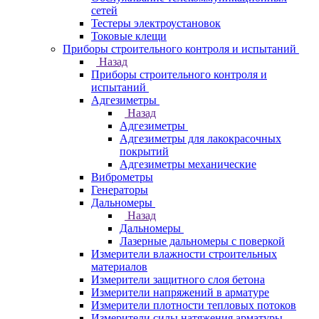
сетей
Тестеры электроустановок
Токовые клещи
Приборы строительного контроля и испытаний
Назад
Приборы строительного контроля и
испытаний
Адгезиметры
Назад
Адгезиметры
Адгезиметры для лакокрасочных
покрытий
Адгезиметры механические
Виброметры
Генераторы
Дальномеры
Назад
Дальномеры
Лазерные дальномеры с поверкой
Измерители влажности строительных
материалов
Измерители защитного слоя бетона
Измерители напряжений в арматуре
Измерители плотности тепловых потоков
Измерители силы натяжения арматуры