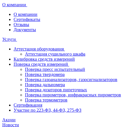
О компании
О компании
Сертификаты
Отзывы
Документы
Услуги
Аттестация оборудования
Аттестация сушильного шкафа
Калибровка средств измерений
Поверка средств измерений
Поверка пресс испытательный
Поверка твердомера
Поверка газоанализаторов, газосигнализаторов
Поверка дальномера
Поверка дозаторов пипеточных
Поверка пирометров, инфракрасных пирометров
Поверка термометров
Сертификация
Участие по 223-ФЗ, 44-ФЗ, 275-ФЗ
Акции
Новости