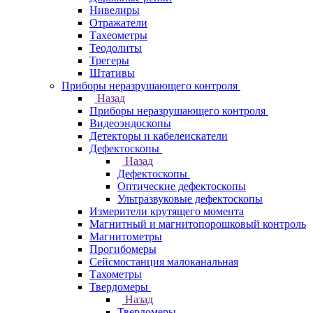
Нивелиры
Отражатели
Тахеометры
Теодолиты
Трегеры
Штативы
Приборы неразрушающего контроля
Назад
Приборы неразрушающего контроля
Видеоэндоскопы
Детекторы и кабелеискатели
Дефектоскопы
Назад
Дефектоскопы
Оптические дефектоскопы
Ультразвуковые дефектоскопы
Измерители крутящего момента
Магнитный и магнитопорошковый контроль
Магнитометры
Прогибомеры
Сейсмостанция малоканальная
Тахометры
Твердомеры
Назад
Твердомеры