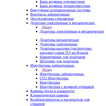
Бани водяные одноместные
Бани водяные четырехместные
Вакуумные аспирационные системы
Вортексы лабораторные
Дистилляторы стеклянные
Дозаторы электронные и механические
Назад
Дозаторы электронные и механические
Дозаторы механические
Дозаторы электронные
Дозаторы-насадки (диспенсеры-
насадки) серии ПЭ на бутыли
Наконечники для дозаторов
Штативы для дозаторов
Инкубаторы лабораторные
Назад
Инкубаторы лабораторные
CO2 Инкубаторы
Инкубаторы
Инкубаторы с водяной рубашкой
Камеры тепла и влажности
Климатические камеры
Колбонагреватель и нагреватель для
стаканов