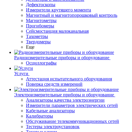
Дефектоскопы
Измерители крутящего момента
Магнитный и магнитопорошковый контроль
Магнитометры
Прогибомеры
Сейсмостанция малоканальная
Тахометры
Твердомеры
Еще
Радиоизмерительные приборы и оборудование
Осциллографы
Услуги
Аттестация испытательного оборудования
Поверка средств измерений
Электроизмерительные приборы и оборудование
Анализаторы качества электроэнергии
Измерители параметров электрических сетей
Кабельные анализаторы
Калибраторы
Обслуживание телекоммуникационных сетей
Тестеры электроустановок
Токовые клещи