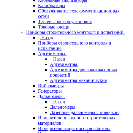
Кабельные анализаторы
Калибраторы
Обслуживание телекоммуникационных
сетей
Тестеры электроустановок
Токовые клещи
Приборы строительного контроля и испытаний
Назад
Приборы строительного контроля и
испытаний
Адгезиметры
Назад
Адгезиметры
Адгезиметры для лакокрасочных
покрытий
Адгезиметры механические
Виброметры
Генераторы
Дальномеры
Назад
Дальномеры
Лазерные дальномеры с поверкой
Измерители влажности строительных
материалов
Измерители защитного слоя бетона