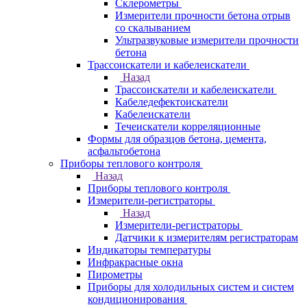
Склерометры
Измерители прочности бетона отрыв
со скалыванием
Ультразвуковые измерители прочности
бетона
Трассоискатели и кабелеискатели
Назад
Трассоискатели и кабелеискатели
Кабеледефектоискатели
Кабелеискатели
Течеискатели корреляционные
Формы для образцов бетона, цемента,
асфальтобетона
Приборы теплового контроля
Назад
Приборы теплового контроля
Измерители-регистраторы
Назад
Измерители-регистраторы
Датчики к измерителям регистраторам
Индикаторы температуры
Инфракрасные окна
Пирометры
Приборы для холодильных систем и систем
кондиционирования