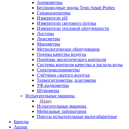
Анемометры
Беспроводные зонды Testo Smart Probes
Газоанализаторы
Измерители pH
Измерители светового потока
Измерители тепловой облученности
Логгеры
Люксметры
Манометры
Метрологическое оборудование
Оценка качества воздуха
Приборы экологического контроля
Системы контроля качества и расхода воды
Спектроколориметры
Счётчики сжатого воздуха
Термогигрометры, влагомеры
УФ-радиометры
Шумомеры
Испытательные машины
Назад
Испытательные машины
Мобильные лаборатории
Прессы испытательные малогабаритные
Бренды
Акции