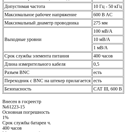
Допустимая частота
10 Гц - 50 кГц
Максимальное рабочее напряжение
600 B AC
Максимальный диаметр проводника
275 мм
100 мВ/A
Выходные уровни
10 мВ/А
1 мВ/А
Срок службы элемента питания
400 часов
Длина измерительного кабеля
0,5
Разъем BNC
есть
Переходник с BNC на штекер прилагается
есть
Безопасность
CAT III, 600 B
Внесен в госреестр
№61223-15
Основная погрешность
1%
Срок службы батареи ч.
400 часов