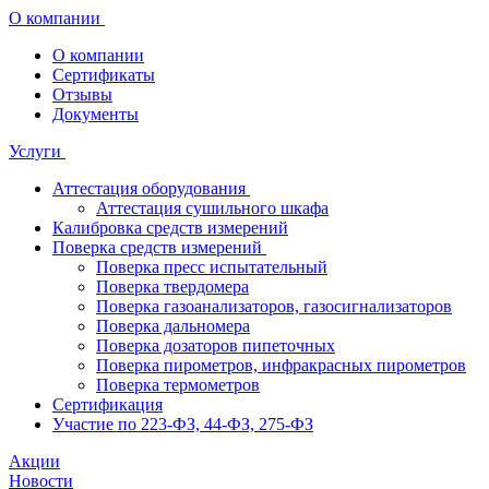
О компании
О компании
Сертификаты
Отзывы
Документы
Услуги
Аттестация оборудования
Аттестация сушильного шкафа
Калибровка средств измерений
Поверка средств измерений
Поверка пресс испытательный
Поверка твердомера
Поверка газоанализаторов, газосигнализаторов
Поверка дальномера
Поверка дозаторов пипеточных
Поверка пирометров, инфракрасных пирометров
Поверка термометров
Сертификация
Участие по 223-ФЗ, 44-ФЗ, 275-ФЗ
Акции
Новости