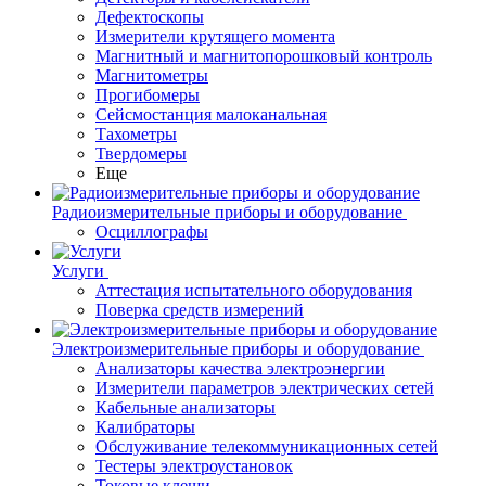
Дефектоскопы
Измерители крутящего момента
Магнитный и магнитопорошковый контроль
Магнитометры
Прогибомеры
Сейсмостанция малоканальная
Тахометры
Твердомеры
Еще
Радиоизмерительные приборы и оборудование
Осциллографы
Услуги
Аттестация испытательного оборудования
Поверка средств измерений
Электроизмерительные приборы и оборудование
Анализаторы качества электроэнергии
Измерители параметров электрических сетей
Кабельные анализаторы
Калибраторы
Обслуживание телекоммуникационных сетей
Тестеры электроустановок
Токовые клещи