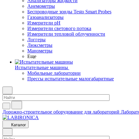
Анализаторы жидкости
Анемометры
Беспроводные зонды Testo Smart Probes
Газоанализаторы
Измерители pH
Измерители светового потока
Измерители тепловой облученности
Логгеры
Люксметры
Манометры
Еще
Испытательные машины
Мобильные лаборатории
Прессы испытательные малогабаритные
Дорожно-строительное оборудование для лабораторий
Лаборат
Каталог