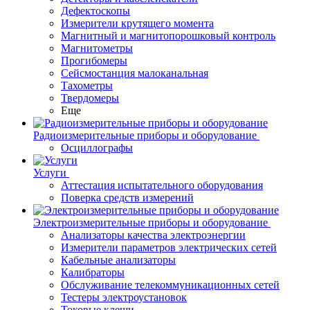
Дефектоскопы
Измерители крутящего момента
Магнитный и магнитопорошковый контроль
Магнитометры
Прогибомеры
Сейсмостанция малоканальная
Тахометры
Твердомеры
Еще
Радиоизмерительные приборы и оборудование
Осциллографы
Услуги
Аттестация испытательного оборудования
Поверка средств измерений
Электроизмерительные приборы и оборудование
Анализаторы качества электроэнергии
Измерители параметров электрических сетей
Кабельные анализаторы
Калибраторы
Обслуживание телекоммуникационных сетей
Тестеры электроустановок
Токовые клещи