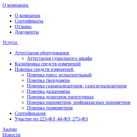
О компании
О компании
Сертификаты
Отзывы
Документы
Услуги
Аттестация оборудования
Аттестация сушильного шкафа
Калибровка средств измерений
Поверка средств измерений
Поверка пресс испытательный
Поверка твердомера
Поверка газоанализаторов, газосигнализаторов
Поверка дальномера
Поверка дозаторов пипеточных
Поверка пирометров, инфракрасных пирометров
Поверка термометров
Сертификация
Участие по 223-ФЗ, 44-ФЗ, 275-ФЗ
Акции
Новости