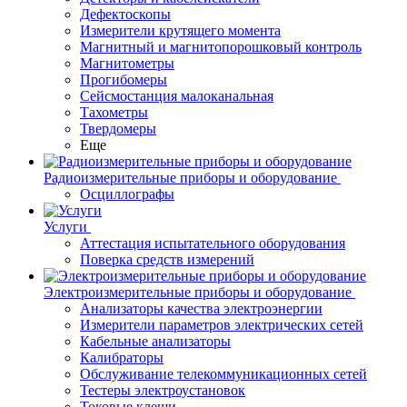
Дефектоскопы
Измерители крутящего момента
Магнитный и магнитопорошковый контроль
Магнитометры
Прогибомеры
Сейсмостанция малоканальная
Тахометры
Твердомеры
Еще
Радиоизмерительные приборы и оборудование
Осциллографы
Услуги
Аттестация испытательного оборудования
Поверка средств измерений
Электроизмерительные приборы и оборудование
Анализаторы качества электроэнергии
Измерители параметров электрических сетей
Кабельные анализаторы
Калибраторы
Обслуживание телекоммуникационных сетей
Тестеры электроустановок
Токовые клещи