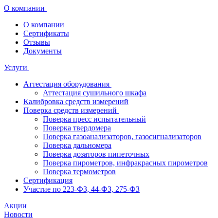
О компании
О компании
Сертификаты
Отзывы
Документы
Услуги
Аттестация оборудования
Аттестация сушильного шкафа
Калибровка средств измерений
Поверка средств измерений
Поверка пресс испытательный
Поверка твердомера
Поверка газоанализаторов, газосигнализаторов
Поверка дальномера
Поверка дозаторов пипеточных
Поверка пирометров, инфракрасных пирометров
Поверка термометров
Сертификация
Участие по 223-ФЗ, 44-ФЗ, 275-ФЗ
Акции
Новости