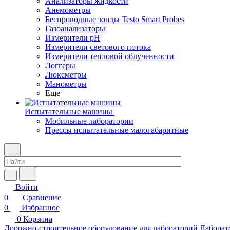
Анализаторы жидкости
Анемометры
Беспроводные зонды Testo Smart Probes
Газоанализаторы
Измерители pH
Измерители светового потока
Измерители тепловой облученности
Логгеры
Люксметры
Манометры
Еще
Испытательные машины
Мобильные лаборатории
Прессы испытательные малогабаритные
Войти
0
Сравнение
0
Избранное
0
Корзина
Дорожно-строительное оборудование для лабораторий
Лаборат