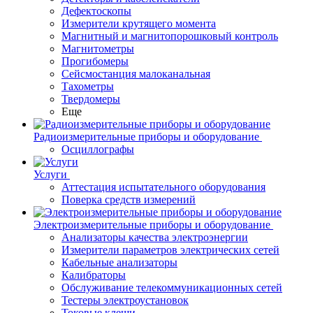
Дефектоскопы
Измерители крутящего момента
Магнитный и магнитопорошковый контроль
Магнитометры
Прогибомеры
Сейсмостанция малоканальная
Тахометры
Твердомеры
Еще
Радиоизмерительные приборы и оборудование
Осциллографы
Услуги
Аттестация испытательного оборудования
Поверка средств измерений
Электроизмерительные приборы и оборудование
Анализаторы качества электроэнергии
Измерители параметров электрических сетей
Кабельные анализаторы
Калибраторы
Обслуживание телекоммуникационных сетей
Тестеры электроустановок
Токовые клещи