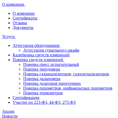
О компании
О компании
Сертификаты
Отзывы
Документы
Услуги
Аттестация оборудования
Аттестация сушильного шкафа
Калибровка средств измерений
Поверка средств измерений
Поверка пресс испытательный
Поверка твердомера
Поверка газоанализаторов, газосигнализаторов
Поверка дальномера
Поверка дозаторов пипеточных
Поверка пирометров, инфракрасных пирометров
Поверка термометров
Сертификация
Участие по 223-ФЗ, 44-ФЗ, 275-ФЗ
Акции
Новости