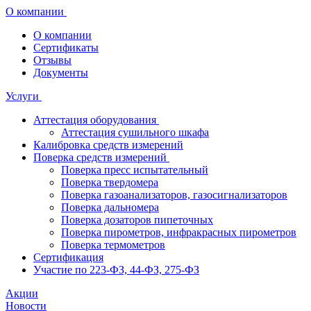
О компании
О компании
Сертификаты
Отзывы
Документы
Услуги
Аттестация оборудования
Аттестация сушильного шкафа
Калибровка средств измерений
Поверка средств измерений
Поверка пресс испытательный
Поверка твердомера
Поверка газоанализаторов, газосигнализаторов
Поверка дальномера
Поверка дозаторов пипеточных
Поверка пирометров, инфракрасных пирометров
Поверка термометров
Сертификация
Участие по 223-ФЗ, 44-ФЗ, 275-ФЗ
Акции
Новости