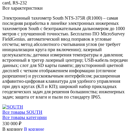
card, RS-232
Все характеристики
Электронный тахеометр South NTS-375R (R1000) – самая
последняя разработка в линейке электронных инжереных
тахеометров South с безотражательным дальномером до 1000
метров с улучшенной точностью. Бесплатно ПО MicroSurvey
FieldGenius. автоматический ввод поправок в угловые
отсчеты; метод абсолютного считывания углов (не требует
инициализации круга при включении); лазерный
целеуказатель; датчики измерения температуры и давления;
встроенный в трегер лазерный центрир; USB-кабель передачи
данных; слот для SD карты памяти; двухсторонний цветной
дисплей с четким отображением информации (отличное
разрешение) и русскоязычным интерфейсом; расширенная
алфавитно-цифровая клавиатура для удобного управления
при двух кругах (КЛ и КП); широкий набор прикладных
геодезических задач для решения большинства; инженерных
задач; защита от влаги и пыли по стандарту IP65.
Все товары SOUTH
Все товары категории
330 000 ₽
В корзину
В корзине