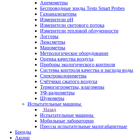
Анемометры
Беспроводные зонды Testo Smart Probes
Газоанализаторы
Измерители pH
Измерители светового потока
Измерители тепловой облученности
Логгеры
Люксметры
Манометры
Метрологическое оборудование
Оценка качества воздуха
Приборы экологического контроля
Системы контроля качества и расхода воды
Спектроколориметры
Счётчики сжатого воздуха
Термогигрометры, влагомеры
УФ-радиометры
Шумомеры
Испытательные машины
Назад
Испытательные машины
Мобильные лаборатории
Прессы испытательные малогабаритные
Бренды
Акции