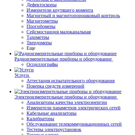
Дефектоскопы
Измерители крутящего момента
Магнитный и магнитопорошковый контроль
Магнитометры
Прогибомеры
Сейсмостанция малоканальная
Тахометры
Твердомеры
Еще
Радиоизмерительные приборы и оборудование
Осциллографы
Услуги
Аттестация испытательного оборудования
Поверка средств измерений
Электроизмерительные приборы и оборудование
Анализаторы качества электроэнергии
Измерители параметров электрических сетей
Кабельные анализаторы
Калибраторы
Обслуживание телекоммуникационных сетей
Тестеры электроустановок
Токовые клещи