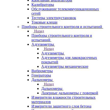
Кабельные анализаторы
Калибраторы
Обслуживание телекоммуникационных
сетей
Тестеры электроустановок
Токовые клещи
Приборы строительного контроля и испытаний
Назад
Приборы строительного контроля и
испытаний
Адгезиметры
Назад
Адгезиметры
Адгезиметры для лакокрасочных
покрытий
Адгезиметры механические
Виброметры
Генераторы
Дальномеры
Назад
Дальномеры
Лазерные дальномеры с поверкой
Измерители влажности строительных
материалов
Измерители защитного слоя бетона