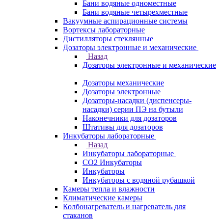
Бани водяные одноместные
Бани водяные четырехместные
Вакуумные аспирационные системы
Вортексы лабораторные
Дистилляторы стеклянные
Дозаторы электронные и механические
Назад
Дозаторы электронные и механические
Дозаторы механические
Дозаторы электронные
Дозаторы-насадки (диспенсеры-
насадки) серии ПЭ на бутыли
Наконечники для дозаторов
Штативы для дозаторов
Инкубаторы лабораторные
Назад
Инкубаторы лабораторные
CO2 Инкубаторы
Инкубаторы
Инкубаторы с водяной рубашкой
Камеры тепла и влажности
Климатические камеры
Колбонагреватель и нагреватель для
стаканов