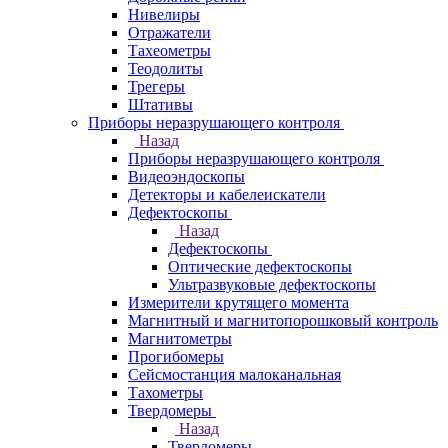
Нивелиры
Отражатели
Тахеометры
Теодолиты
Трегеры
Штативы
Приборы неразрушающего контроля
Назад
Приборы неразрушающего контроля
Видеоэндоскопы
Детекторы и кабелеискатели
Дефектоскопы
Назад
Дефектоскопы
Оптические дефектоскопы
Ультразвуковые дефектоскопы
Измерители крутящего момента
Магнитный и магнитопорошковый контроль
Магнитометры
Прогибомеры
Сейсмостанция малоканальная
Тахометры
Твердомеры
Назад
Твердомеры