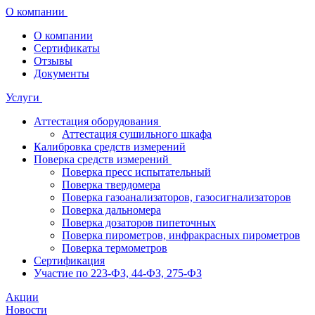
О компании
О компании
Сертификаты
Отзывы
Документы
Услуги
Аттестация оборудования
Аттестация сушильного шкафа
Калибровка средств измерений
Поверка средств измерений
Поверка пресс испытательный
Поверка твердомера
Поверка газоанализаторов, газосигнализаторов
Поверка дальномера
Поверка дозаторов пипеточных
Поверка пирометров, инфракрасных пирометров
Поверка термометров
Сертификация
Участие по 223-ФЗ, 44-ФЗ, 275-ФЗ
Акции
Новости