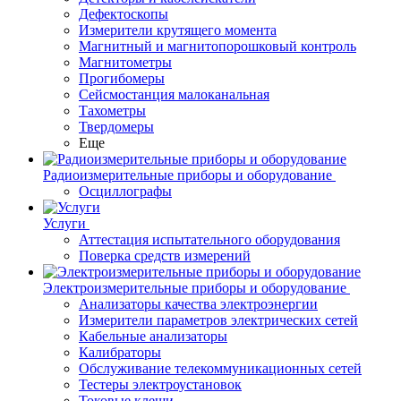
Дефектоскопы
Измерители крутящего момента
Магнитный и магнитопорошковый контроль
Магнитометры
Прогибомеры
Сейсмостанция малоканальная
Тахометры
Твердомеры
Еще
Радиоизмерительные приборы и оборудование
Осциллографы
Услуги
Аттестация испытательного оборудования
Поверка средств измерений
Электроизмерительные приборы и оборудование
Анализаторы качества электроэнергии
Измерители параметров электрических сетей
Кабельные анализаторы
Калибраторы
Обслуживание телекоммуникационных сетей
Тестеры электроустановок
Токовые клещи