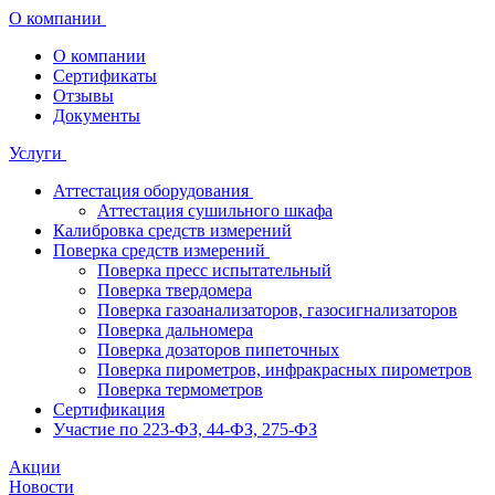
О компании
О компании
Сертификаты
Отзывы
Документы
Услуги
Аттестация оборудования
Аттестация сушильного шкафа
Калибровка средств измерений
Поверка средств измерений
Поверка пресс испытательный
Поверка твердомера
Поверка газоанализаторов, газосигнализаторов
Поверка дальномера
Поверка дозаторов пипеточных
Поверка пирометров, инфракрасных пирометров
Поверка термометров
Сертификация
Участие по 223-ФЗ, 44-ФЗ, 275-ФЗ
Акции
Новости