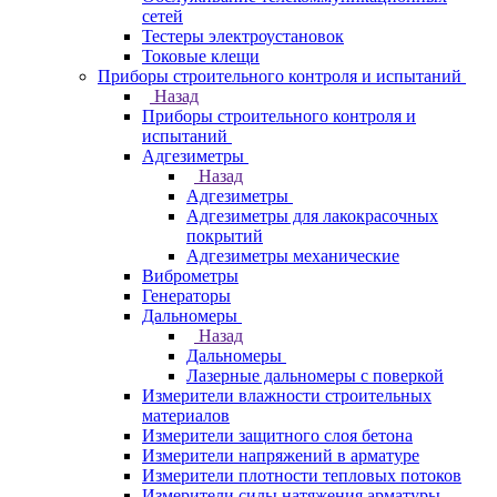
сетей
Тестеры электроустановок
Токовые клещи
Приборы строительного контроля и испытаний
Назад
Приборы строительного контроля и
испытаний
Адгезиметры
Назад
Адгезиметры
Адгезиметры для лакокрасочных
покрытий
Адгезиметры механические
Виброметры
Генераторы
Дальномеры
Назад
Дальномеры
Лазерные дальномеры с поверкой
Измерители влажности строительных
материалов
Измерители защитного слоя бетона
Измерители напряжений в арматуре
Измерители плотности тепловых потоков
Измерители силы натяжения арматуры