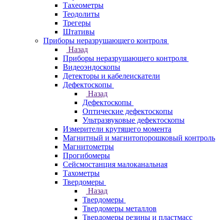
Тахеометры
Теодолиты
Трегеры
Штативы
Приборы неразрушающего контроля
Назад
Приборы неразрушающего контроля
Видеоэндоскопы
Детекторы и кабелеискатели
Дефектоскопы
Назад
Дефектоскопы
Оптические дефектоскопы
Ультразвуковые дефектоскопы
Измерители крутящего момента
Магнитный и магнитопорошковый контроль
Магнитометры
Прогибомеры
Сейсмостанция малоканальная
Тахометры
Твердомеры
Назад
Твердомеры
Твердомеры металлов
Твердомеры резины и пластмасс