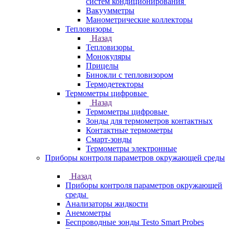
систем кондиционирования
Вакуумметры
Манометрические коллекторы
Тепловизоры
Назад
Тепловизоры
Монокуляры
Прицелы
Бинокли с тепловизором
Термодетекторы
Термометры цифровые
Назад
Термометры цифровые
Зонды для термометров контактных
Контактные термометры
Смарт-зонды
Термометры электронные
Приборы контроля параметров окружающей среды
Назад
Приборы контроля параметров окружающей
среды
Анализаторы жидкости
Анемометры
Беспроводные зонды Testo Smart Probes