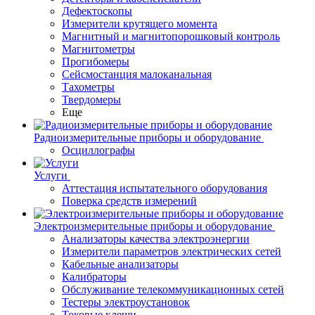
Дефектоскопы
Измерители крутящего момента
Магнитный и магнитопорошковый контроль
Магнитометры
Прогибомеры
Сейсмостанция малоканальная
Тахометры
Твердомеры
Еще
Радиоизмерительные приборы и оборудование
Осциллографы
Услуги
Аттестация испытательного оборудования
Поверка средств измерений
Электроизмерительные приборы и оборудование
Анализаторы качества электроэнергии
Измерители параметров электрических сетей
Кабельные анализаторы
Калибраторы
Обслуживание телекоммуникационных сетей
Тестеры электроустановок
Токовые клещи