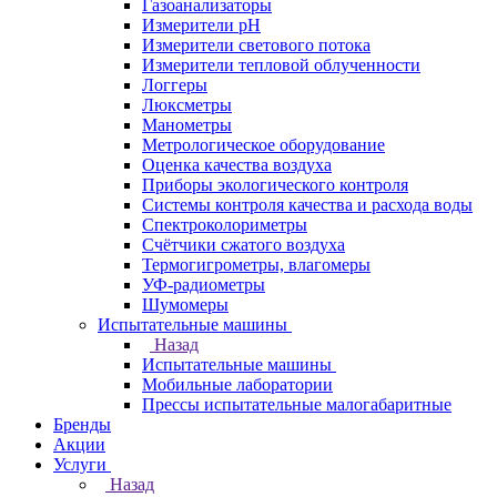
Газоанализаторы
Измерители pH
Измерители светового потока
Измерители тепловой облученности
Логгеры
Люксметры
Манометры
Метрологическое оборудование
Оценка качества воздуха
Приборы экологического контроля
Системы контроля качества и расхода воды
Спектроколориметры
Счётчики сжатого воздуха
Термогигрометры, влагомеры
УФ-радиометры
Шумомеры
Испытательные машины
Назад
Испытательные машины
Мобильные лаборатории
Прессы испытательные малогабаритные
Бренды
Акции
Услуги
Назад