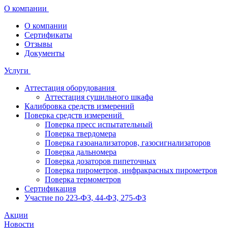
О компании
О компании
Сертификаты
Отзывы
Документы
Услуги
Аттестация оборудования
Аттестация сушильного шкафа
Калибровка средств измерений
Поверка средств измерений
Поверка пресс испытательный
Поверка твердомера
Поверка газоанализаторов, газосигнализаторов
Поверка дальномера
Поверка дозаторов пипеточных
Поверка пирометров, инфракрасных пирометров
Поверка термометров
Сертификация
Участие по 223-ФЗ, 44-ФЗ, 275-ФЗ
Акции
Новости