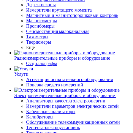
Дефектоскопы
Измерители крутящего момента
Магнитный и магнитопорошковый контроль
Магнитометры
Прогибомеры
Сейсмостанция малоканальная
Тахометры
Твердомеры
Еще
Радиоизмерительные приборы и оборудование
Осциллографы
Услуги
Аттестация испытательного оборудования
Поверка средств измерений
Электроизмерительные приборы и оборудование
Анализаторы качества электроэнергии
Измерители параметров электрических сетей
Кабельные анализаторы
Калибраторы
Обслуживание телекоммуникационных сетей
Тестеры электроустановок
Токовые клещи