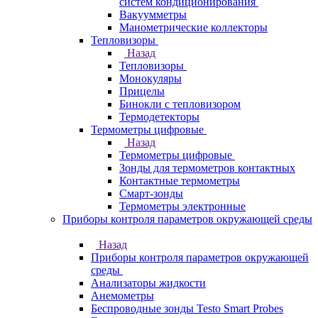
систем кондиционирования
Вакуумметры
Манометрические коллекторы
Тепловизоры
Назад
Тепловизоры
Монокуляры
Прицелы
Бинокли с тепловизором
Термодетекторы
Термометры цифровые
Назад
Термометры цифровые
Зонды для термометров контактных
Контактные термометры
Смарт-зонды
Термометры электронные
Приборы контроля параметров окружающей среды
Назад
Приборы контроля параметров окружающей
среды
Анализаторы жидкости
Анемометры
Беспроводные зонды Testo Smart Probes