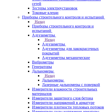
сетей
Тестеры электроустановок
Токовые клещи
Приборы строительного контроля и испытаний
Назад
Приборы строительного контроля и
испытаний
Адгезиметры
Назад
Адгезиметры
Адгезиметры для лакокрасочных
покрытий
Адгезиметры механические
Виброметры
Генераторы
Дальномеры
Назад
Дальномеры
Лазерные дальномеры с поверкой
Измерители влажности строительных
материалов
Измерители защитного слоя бетона
Измерители напряжений в арматуре
Измерители плотности тепловых потоков
Измерители силы натяжения арматуры