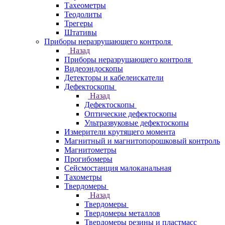
Тахеометры
Теодолиты
Трегеры
Штативы
Приборы неразрушающего контроля
Назад
Приборы неразрушающего контроля
Видеоэндоскопы
Детекторы и кабелеискатели
Дефектоскопы
Назад
Дефектоскопы
Оптические дефектоскопы
Ультразвуковые дефектоскопы
Измерители крутящего момента
Магнитный и магнитопорошковый контроль
Магнитометры
Прогибомеры
Сейсмостанция малоканальная
Тахометры
Твердомеры
Назад
Твердомеры
Твердомеры металлов
Твердомеры резины и пластмасс