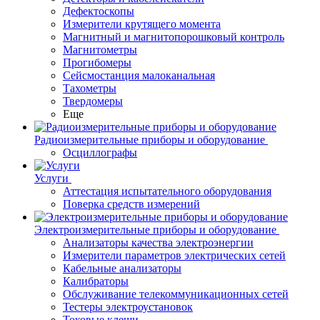
Дефектоскопы
Измерители крутящего момента
Магнитный и магнитопорошковый контроль
Магнитометры
Прогибомеры
Сейсмостанция малоканальная
Тахометры
Твердомеры
Еще
Радиоизмерительные приборы и оборудование
Осциллографы
Услуги
Аттестация испытательного оборудования
Поверка средств измерений
Электроизмерительные приборы и оборудование
Анализаторы качества электроэнергии
Измерители параметров электрических сетей
Кабельные анализаторы
Калибраторы
Обслуживание телекоммуникационных сетей
Тестеры электроустановок
Токовые клещи