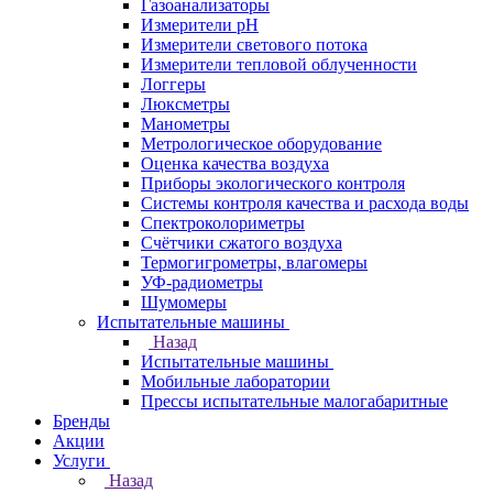
Газоанализаторы
Измерители pH
Измерители светового потока
Измерители тепловой облученности
Логгеры
Люксметры
Манометры
Метрологическое оборудование
Оценка качества воздуха
Приборы экологического контроля
Системы контроля качества и расхода воды
Спектроколориметры
Счётчики сжатого воздуха
Термогигрометры, влагомеры
УФ-радиометры
Шумомеры
Испытательные машины
Назад
Испытательные машины
Мобильные лаборатории
Прессы испытательные малогабаритные
Бренды
Акции
Услуги
Назад