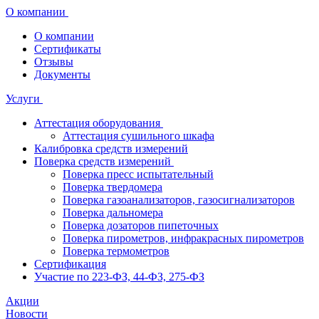
О компании
О компании
Сертификаты
Отзывы
Документы
Услуги
Аттестация оборудования
Аттестация сушильного шкафа
Калибровка средств измерений
Поверка средств измерений
Поверка пресс испытательный
Поверка твердомера
Поверка газоанализаторов, газосигнализаторов
Поверка дальномера
Поверка дозаторов пипеточных
Поверка пирометров, инфракрасных пирометров
Поверка термометров
Сертификация
Участие по 223-ФЗ, 44-ФЗ, 275-ФЗ
Акции
Новости