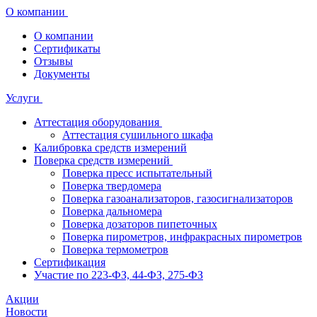
О компании
О компании
Сертификаты
Отзывы
Документы
Услуги
Аттестация оборудования
Аттестация сушильного шкафа
Калибровка средств измерений
Поверка средств измерений
Поверка пресс испытательный
Поверка твердомера
Поверка газоанализаторов, газосигнализаторов
Поверка дальномера
Поверка дозаторов пипеточных
Поверка пирометров, инфракрасных пирометров
Поверка термометров
Сертификация
Участие по 223-ФЗ, 44-ФЗ, 275-ФЗ
Акции
Новости