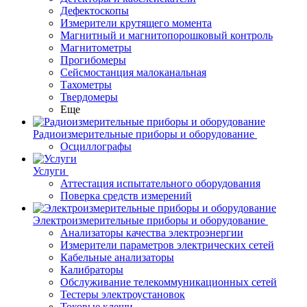
Дефектоскопы
Измерители крутящего момента
Магнитный и магнитопорошковый контроль
Магнитометры
Прогибомеры
Сейсмостанция малоканальная
Тахометры
Твердомеры
Еще
Радиоизмерительные приборы и оборудование
Осциллографы
Услуги
Аттестация испытательного оборудования
Поверка средств измерений
Электроизмерительные приборы и оборудование
Анализаторы качества электроэнергии
Измерители параметров электрических сетей
Кабельные анализаторы
Калибраторы
Обслуживание телекоммуникационных сетей
Тестеры электроустановок
Токовые клещи