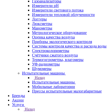
Газоанализаторы
Измерители pH
Измерители светового потока
Измерители тепловой облученности
Логгеры
Люксметры
Манометры
Метрологическое оборудование
Оценка качества воздуха
Приборы экологического контроля
Системы контроля качества и расхода воды
Спектроколориметры
Счётчики сжатого воздуха
Термогигрометры, влагомеры
УФ-радиометры
Шумомеры
Испытательные машины
Назад
Испытательные машины
Мобильные лаборатории
Прессы испытательные малогабаритные
Бренды
Акции
Услуги
Назад