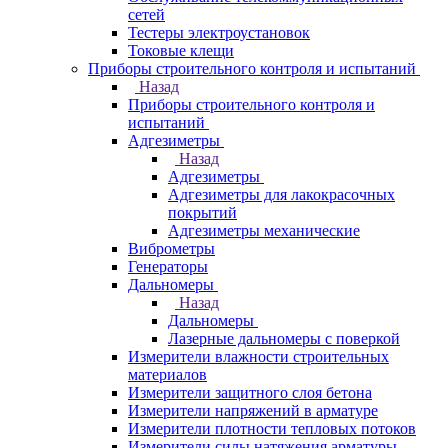
сетей
Тестеры электроустановок
Токовые клещи
Приборы строительного контроля и испытаний
Назад
Приборы строительного контроля и
испытаний
Адгезиметры
Назад
Адгезиметры
Адгезиметры для лакокрасочных
покрытий
Адгезиметры механические
Виброметры
Генераторы
Дальномеры
Назад
Дальномеры
Лазерные дальномеры с поверкой
Измерители влажности строительных
материалов
Измерители защитного слоя бетона
Измерители напряжений в арматуре
Измерители плотности тепловых потоков
Измерители силы натяжения арматуры