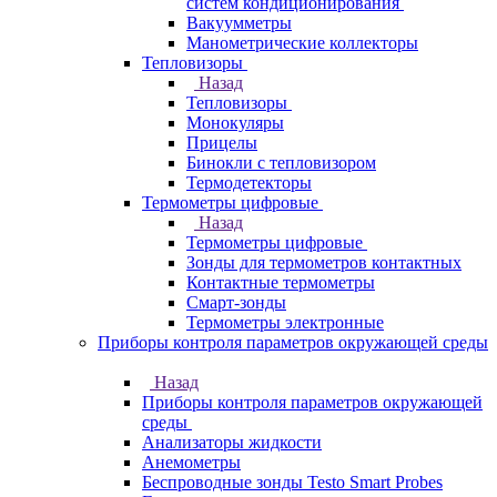
систем кондиционирования
Вакуумметры
Манометрические коллекторы
Тепловизоры
Назад
Тепловизоры
Монокуляры
Прицелы
Бинокли с тепловизором
Термодетекторы
Термометры цифровые
Назад
Термометры цифровые
Зонды для термометров контактных
Контактные термометры
Смарт-зонды
Термометры электронные
Приборы контроля параметров окружающей среды
Назад
Приборы контроля параметров окружающей
среды
Анализаторы жидкости
Анемометры
Беспроводные зонды Testo Smart Probes