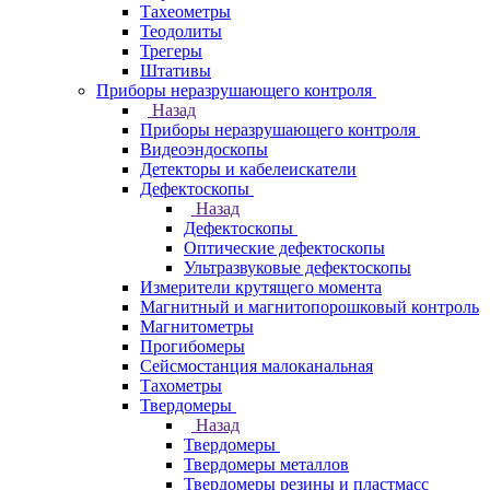
Тахеометры
Теодолиты
Трегеры
Штативы
Приборы неразрушающего контроля
Назад
Приборы неразрушающего контроля
Видеоэндоскопы
Детекторы и кабелеискатели
Дефектоскопы
Назад
Дефектоскопы
Оптические дефектоскопы
Ультразвуковые дефектоскопы
Измерители крутящего момента
Магнитный и магнитопорошковый контроль
Магнитометры
Прогибомеры
Сейсмостанция малоканальная
Тахометры
Твердомеры
Назад
Твердомеры
Твердомеры металлов
Твердомеры резины и пластмасс