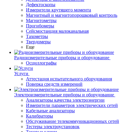
Дефектоскопы
Измерители крутящего момента
Магнитный и магнитопорошковый контроль
Магнитометры
Прогибомеры
Сейсмостанция малоканальная
Тахометры
Твердомеры
Еще
Радиоизмерительные приборы и оборудование
Осциллографы
Услуги
Аттестация испытательного оборудования
Поверка средств измерений
Электроизмерительные приборы и оборудование
Анализаторы качества электроэнергии
Измерители параметров электрических сетей
Кабельные анализаторы
Калибраторы
Обслуживание телекоммуникационных сетей
Тестеры электроустановок
Токовые клещи