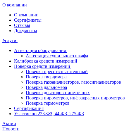
О компании
О компании
Сертификаты
Отзывы
Документы
Услуги
Аттестация оборудования
Аттестация сушильного шкафа
Калибровка средств измерений
Поверка средств измерений
Поверка пресс испытательный
Поверка твердомера
Поверка газоанализаторов, газосигнализаторов
Поверка дальномера
Поверка дозаторов пипеточных
Поверка пирометров, инфракрасных пирометров
Поверка термометров
Сертификация
Участие по 223-ФЗ, 44-ФЗ, 275-ФЗ
Акции
Новости