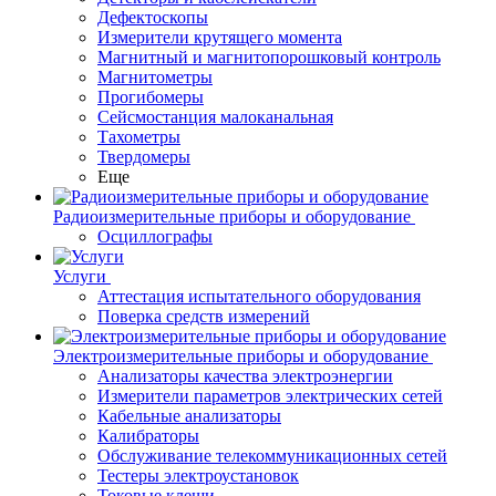
Дефектоскопы
Измерители крутящего момента
Магнитный и магнитопорошковый контроль
Магнитометры
Прогибомеры
Сейсмостанция малоканальная
Тахометры
Твердомеры
Еще
Радиоизмерительные приборы и оборудование
Осциллографы
Услуги
Аттестация испытательного оборудования
Поверка средств измерений
Электроизмерительные приборы и оборудование
Анализаторы качества электроэнергии
Измерители параметров электрических сетей
Кабельные анализаторы
Калибраторы
Обслуживание телекоммуникационных сетей
Тестеры электроустановок
Токовые клещи