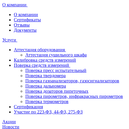
О компании
О компании
Сертификаты
Отзывы
Документы
Услуги
Аттестация оборудования
Аттестация сушильного шкафа
Калибровка средств измерений
Поверка средств измерений
Поверка пресс испытательный
Поверка твердомера
Поверка газоанализаторов, газосигнализаторов
Поверка дальномера
Поверка дозаторов пипеточных
Поверка пирометров, инфракрасных пирометров
Поверка термометров
Сертификация
Участие по 223-ФЗ, 44-ФЗ, 275-ФЗ
Акции
Новости