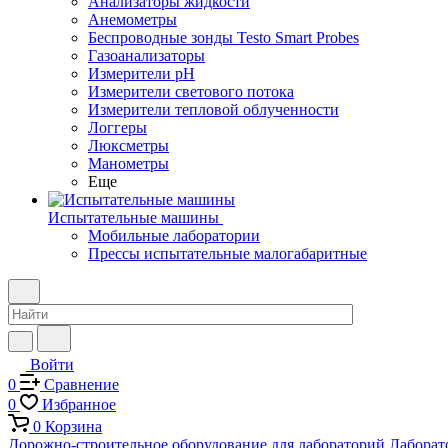
Анализаторы жидкости
Анемометры
Беспроводные зонды Testo Smart Probes
Газоанализаторы
Измерители pH
Измерители светового потока
Измерители тепловой облученности
Логгеры
Люксметры
Манометры
Еще
Испытательные машины
Мобильные лаборатории
Прессы испытательные малогабаритные
Войти
0
Сравнение
0
Избранное
0
Корзина
Дорожно-строительное оборудование для лабораторий
Лаборат