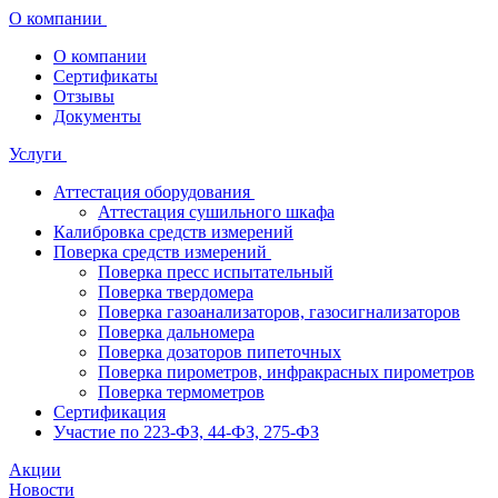
О компании
О компании
Сертификаты
Отзывы
Документы
Услуги
Аттестация оборудования
Аттестация сушильного шкафа
Калибровка средств измерений
Поверка средств измерений
Поверка пресс испытательный
Поверка твердомера
Поверка газоанализаторов, газосигнализаторов
Поверка дальномера
Поверка дозаторов пипеточных
Поверка пирометров, инфракрасных пирометров
Поверка термометров
Сертификация
Участие по 223-ФЗ, 44-ФЗ, 275-ФЗ
Акции
Новости