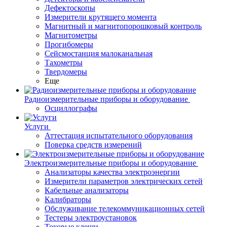
Дефектоскопы
Измерители крутящего момента
Магнитный и магнитопорошковый контроль
Магнитометры
Прогибомеры
Сейсмостанция малоканальная
Тахометры
Твердомеры
Еще
Радиоизмерительные приборы и оборудование
Осциллографы
Услуги
Аттестация испытательного оборудования
Поверка средств измерений
Электроизмерительные приборы и оборудование
Анализаторы качества электроэнергии
Измерители параметров электрических сетей
Кабельные анализаторы
Калибраторы
Обслуживание телекоммуникационных сетей
Тестеры электроустановок
Токовые клещи