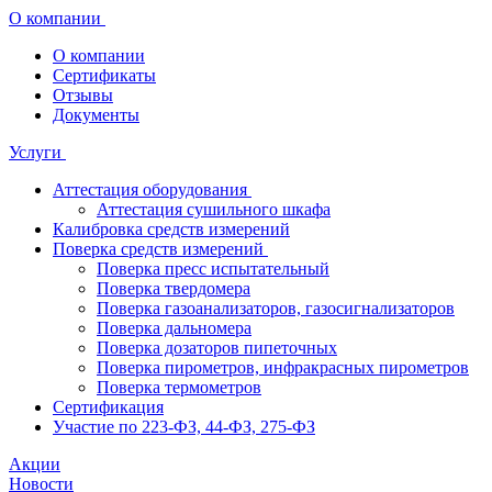
О компании
О компании
Сертификаты
Отзывы
Документы
Услуги
Аттестация оборудования
Аттестация сушильного шкафа
Калибровка средств измерений
Поверка средств измерений
Поверка пресс испытательный
Поверка твердомера
Поверка газоанализаторов, газосигнализаторов
Поверка дальномера
Поверка дозаторов пипеточных
Поверка пирометров, инфракрасных пирометров
Поверка термометров
Сертификация
Участие по 223-ФЗ, 44-ФЗ, 275-ФЗ
Акции
Новости