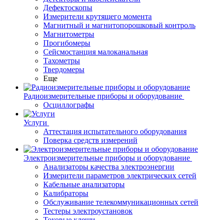
Дефектоскопы
Измерители крутящего момента
Магнитный и магнитопорошковый контроль
Магнитометры
Прогибомеры
Сейсмостанция малоканальная
Тахометры
Твердомеры
Еще
Радиоизмерительные приборы и оборудование
Осциллографы
Услуги
Аттестация испытательного оборудования
Поверка средств измерений
Электроизмерительные приборы и оборудование
Анализаторы качества электроэнергии
Измерители параметров электрических сетей
Кабельные анализаторы
Калибраторы
Обслуживание телекоммуникационных сетей
Тестеры электроустановок
Токовые клещи