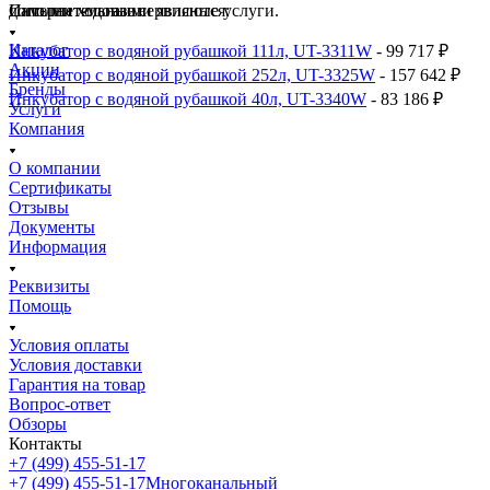
дополнительные сервисные услуги.
Самыми ходовыми являются:
Интернет-магазин
Каталог
Инкубатор с водяной рубашкой 111л, UT-3311W
- 99 717 ₽
Акции
Инкубатор с водяной рубашкой 252л, UT-3325W
- 157 642 ₽
Бренды
Инкубатор с водяной рубашкой 40л, UT-3340W
- 83 186 ₽
Услуги
Компания
О компании
Сертификаты
Отзывы
Документы
Информация
Реквизиты
Помощь
Условия оплаты
Условия доставки
Гарантия на товар
Вопрос-ответ
Обзоры
Контакты
+7 (499) 455-51-17
+7 (499) 455-51-17
Многоканальный