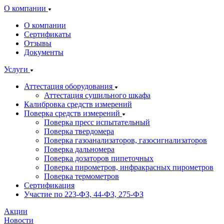
О компании
О компании
Сертификаты
Отзывы
Документы
Услуги
Аттестация оборудования
Аттестация сушильного шкафа
Калибровка средств измерений
Поверка средств измерений
Поверка пресс испытательный
Поверка твердомера
Поверка газоанализаторов, газосигнализаторов
Поверка дальномера
Поверка дозаторов пипеточных
Поверка пирометров, инфракрасных пирометров
Поверка термометров
Сертификация
Участие по 223-ФЗ, 44-ФЗ, 275-ФЗ
Акции
Новости