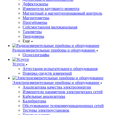
Дефектоскопы
Измерители крутящего момента
Магнитный и магнитопорошковый контроль
Магнитометры
Прогибомеры
Сейсмостанция малоканальная
Тахометры
Твердомеры
Еще
Радиоизмерительные приборы и оборудование
Осциллографы
Услуги
Аттестация испытательного оборудования
Поверка средств измерений
Электроизмерительные приборы и оборудование
Анализаторы качества электроэнергии
Измерители параметров электрических сетей
Кабельные анализаторы
Калибраторы
Обслуживание телекоммуникационных сетей
Тестеры электроустановок
Токовые клещи