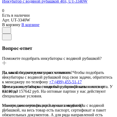
Инкубатор с водяной рубашкой 40л, UT-3340W
0
Есть в наличии
Арт.
UT-3340W
В корзину
В корзине
Вопрос-ответ
Поможете подобрать инкубаторы с водяной рубашкой?
Да, мы консультируем своих клиентов. Чтобы подобрать
На какой бюджет я могу рассчитывать?
инкубаторы с водяной рубашкой под свои задачи, обратитесь
к менеджеру по телефону
+7 (499) 455-51-17
Цены на инкубаторы с водяной рубашкой начинаются от
Мне нужно, чтобы на товар были сертификаты и паспорта. У
83186 до 157642 руб. На оптовые партии у нас действуют
вас есть?
специальные условия.
Мы продаем сертифицированные инкубаторы с водяной
Можете посоветовать топ3 лучших моделей?
рубашкой, на весь товар есть паспорт, сертификат и пакет
обязательных документов. А для ряда направлений есть