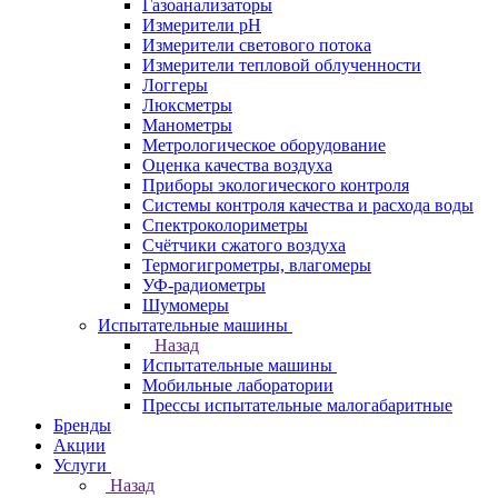
Газоанализаторы
Измерители pH
Измерители светового потока
Измерители тепловой облученности
Логгеры
Люксметры
Манометры
Метрологическое оборудование
Оценка качества воздуха
Приборы экологического контроля
Системы контроля качества и расхода воды
Спектроколориметры
Счётчики сжатого воздуха
Термогигрометры, влагомеры
УФ-радиометры
Шумомеры
Испытательные машины
Назад
Испытательные машины
Мобильные лаборатории
Прессы испытательные малогабаритные
Бренды
Акции
Услуги
Назад