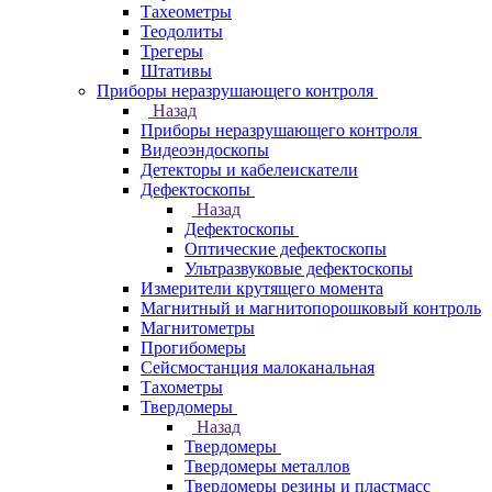
Тахеометры
Теодолиты
Трегеры
Штативы
Приборы неразрушающего контроля
Назад
Приборы неразрушающего контроля
Видеоэндоскопы
Детекторы и кабелеискатели
Дефектоскопы
Назад
Дефектоскопы
Оптические дефектоскопы
Ультразвуковые дефектоскопы
Измерители крутящего момента
Магнитный и магнитопорошковый контроль
Магнитометры
Прогибомеры
Сейсмостанция малоканальная
Тахометры
Твердомеры
Назад
Твердомеры
Твердомеры металлов
Твердомеры резины и пластмасс