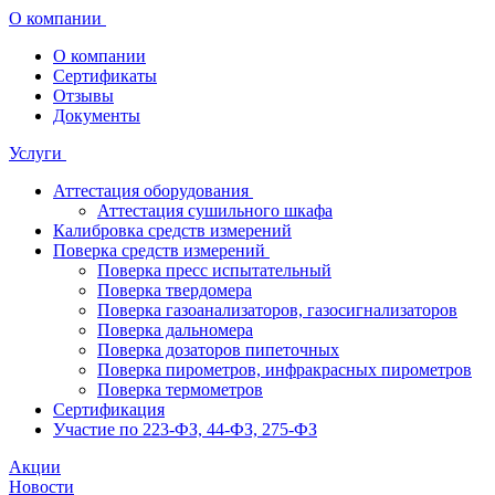
О компании
О компании
Сертификаты
Отзывы
Документы
Услуги
Аттестация оборудования
Аттестация сушильного шкафа
Калибровка средств измерений
Поверка средств измерений
Поверка пресс испытательный
Поверка твердомера
Поверка газоанализаторов, газосигнализаторов
Поверка дальномера
Поверка дозаторов пипеточных
Поверка пирометров, инфракрасных пирометров
Поверка термометров
Сертификация
Участие по 223-ФЗ, 44-ФЗ, 275-ФЗ
Акции
Новости