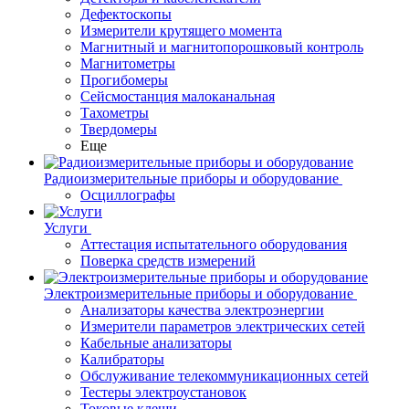
Дефектоскопы
Измерители крутящего момента
Магнитный и магнитопорошковый контроль
Магнитометры
Прогибомеры
Сейсмостанция малоканальная
Тахометры
Твердомеры
Еще
Радиоизмерительные приборы и оборудование
Осциллографы
Услуги
Аттестация испытательного оборудования
Поверка средств измерений
Электроизмерительные приборы и оборудование
Анализаторы качества электроэнергии
Измерители параметров электрических сетей
Кабельные анализаторы
Калибраторы
Обслуживание телекоммуникационных сетей
Тестеры электроустановок
Токовые клещи