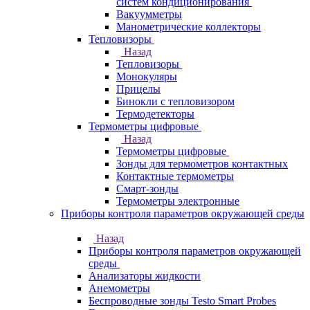
систем кондиционирования
Вакуумметры
Манометрические коллекторы
Тепловизоры
Назад
Тепловизоры
Монокуляры
Прицелы
Бинокли с тепловизором
Термодетекторы
Термометры цифровые
Назад
Термометры цифровые
Зонды для термометров контактных
Контактные термометры
Смарт-зонды
Термометры электронные
Приборы контроля параметров окружающей среды
Назад
Приборы контроля параметров окружающей
среды
Анализаторы жидкости
Анемометры
Беспроводные зонды Testo Smart Probes