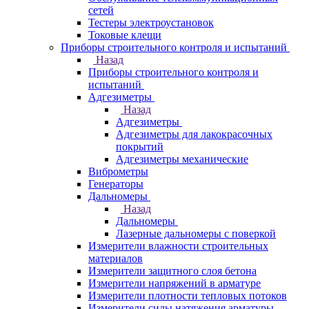
сетей
Тестеры электроустановок
Токовые клещи
Приборы строительного контроля и испытаний
Назад
Приборы строительного контроля и
испытаний
Адгезиметры
Назад
Адгезиметры
Адгезиметры для лакокрасочных
покрытий
Адгезиметры механические
Виброметры
Генераторы
Дальномеры
Назад
Дальномеры
Лазерные дальномеры с поверкой
Измерители влажности строительных
материалов
Измерители защитного слоя бетона
Измерители напряжений в арматуре
Измерители плотности тепловых потоков
Измерители силы натяжения арматуры