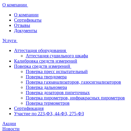
О компании
О компании
Сертификаты
Отзывы
Документы
Услуги
Аттестация оборудования
Аттестация сушильного шкафа
Калибровка средств измерений
Поверка средств измерений
Поверка пресс испытательный
Поверка твердомера
Поверка газоанализаторов, газосигнализаторов
Поверка дальномера
Поверка дозаторов пипеточных
Поверка пирометров, инфракрасных пирометров
Поверка термометров
Сертификация
Участие по 223-ФЗ, 44-ФЗ, 275-ФЗ
Акции
Новости