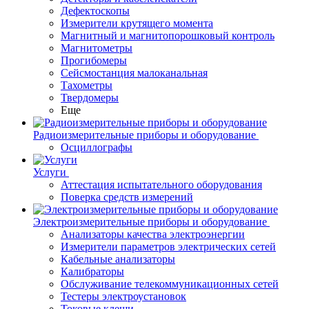
Дефектоскопы
Измерители крутящего момента
Магнитный и магнитопорошковый контроль
Магнитометры
Прогибомеры
Сейсмостанция малоканальная
Тахометры
Твердомеры
Еще
Радиоизмерительные приборы и оборудование
Осциллографы
Услуги
Аттестация испытательного оборудования
Поверка средств измерений
Электроизмерительные приборы и оборудование
Анализаторы качества электроэнергии
Измерители параметров электрических сетей
Кабельные анализаторы
Калибраторы
Обслуживание телекоммуникационных сетей
Тестеры электроустановок
Токовые клещи