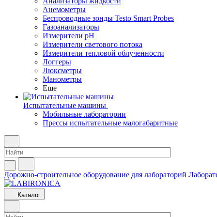
Анализаторы жидкости
Анемометры
Беспроводные зонды Testo Smart Probes
Газоанализаторы
Измерители pH
Измерители светового потока
Измерители тепловой облученности
Логгеры
Люксметры
Манометры
Еще
Испытательные машины
Мобильные лаборатории
Прессы испытательные малогабаритные
Дорожно-строительное оборудование для лабораторий
Лаборат
Каталог