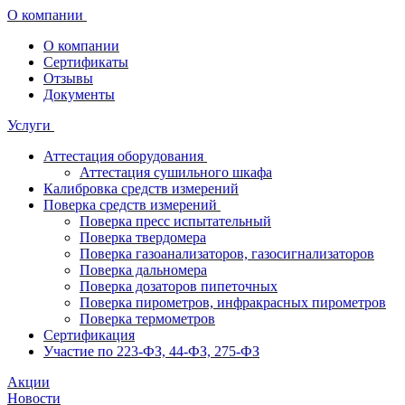
О компании
О компании
Сертификаты
Отзывы
Документы
Услуги
Аттестация оборудования
Аттестация сушильного шкафа
Калибровка средств измерений
Поверка средств измерений
Поверка пресс испытательный
Поверка твердомера
Поверка газоанализаторов, газосигнализаторов
Поверка дальномера
Поверка дозаторов пипеточных
Поверка пирометров, инфракрасных пирометров
Поверка термометров
Сертификация
Участие по 223-ФЗ, 44-ФЗ, 275-ФЗ
Акции
Новости