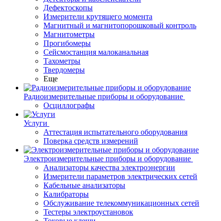
Дефектоскопы
Измерители крутящего момента
Магнитный и магнитопорошковый контроль
Магнитометры
Прогибомеры
Сейсмостанция малоканальная
Тахометры
Твердомеры
Еще
Радиоизмерительные приборы и оборудование
Осциллографы
Услуги
Аттестация испытательного оборудования
Поверка средств измерений
Электроизмерительные приборы и оборудование
Анализаторы качества электроэнергии
Измерители параметров электрических сетей
Кабельные анализаторы
Калибраторы
Обслуживание телекоммуникационных сетей
Тестеры электроустановок
Токовые клещи