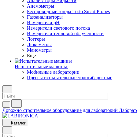
Анализаторы жидкости
Анемометры
Беспроводные зонды Testo Smart Probes
Газоанализаторы
Измерители pH
Измерители светового потока
Измерители тепловой облученности
Логгеры
Люксметры
Манометры
Еще
Испытательные машины
Мобильные лаборатории
Прессы испытательные малогабаритные
Дорожно-строительное оборудование для лабораторий
Лаборат
Каталог