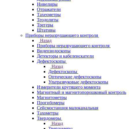
Нивелиры
Отражатели
Тахеометры
Теодолиты
Трегеры
Штативы
Приборы неразрушающего контроля
Назад
Приборы неразрушающего контроля
Видеоэндоскопы
Детекторы и кабелеискатели
Дефектоскопы
Назад
Дефектоскопы
Оптические дефектоскопы
Ультразвуковые дефектоскопы
Измерители крутящего момента
Магнитный и магнитопорошковый контроль
Магнитометры
Прогибомеры
Сейсмостанция малоканальная
Тахометры
Твердомеры
Назад
Твердомеры