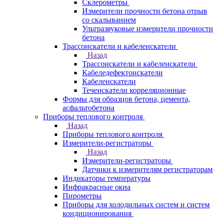
Склерометры
Измерители прочности бетона отрыв
со скалыванием
Ультразвуковые измерители прочности
бетона
Трассоискатели и кабелеискатели
Назад
Трассоискатели и кабелеискатели
Кабеледефектоискатели
Кабелеискатели
Течеискатели корреляционные
Формы для образцов бетона, цемента,
асфальтобетона
Приборы теплового контроля
Назад
Приборы теплового контроля
Измерители-регистраторы
Назад
Измерители-регистраторы
Датчики к измерителям регистраторам
Индикаторы температуры
Инфракрасные окна
Пирометры
Приборы для холодильных систем и систем
кондиционирования