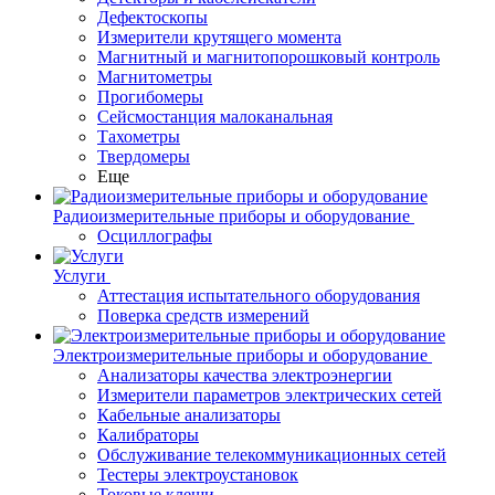
Дефектоскопы
Измерители крутящего момента
Магнитный и магнитопорошковый контроль
Магнитометры
Прогибомеры
Сейсмостанция малоканальная
Тахометры
Твердомеры
Еще
Радиоизмерительные приборы и оборудование
Осциллографы
Услуги
Аттестация испытательного оборудования
Поверка средств измерений
Электроизмерительные приборы и оборудование
Анализаторы качества электроэнергии
Измерители параметров электрических сетей
Кабельные анализаторы
Калибраторы
Обслуживание телекоммуникационных сетей
Тестеры электроустановок
Токовые клещи