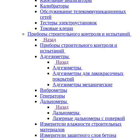
Кабельные анализаторы
Калибраторы
Обслуживание телекоммуникационных
сетей
Тестеры электроустановок
Токовые клещи
Приборы строительного контроля и испытаний
Назад
Приборы строительного контроля и
испытаний
Адгезиметры
Назад
Адгезиметры
Адгезиметры для лакокрасочных
покрытий
Адгезиметры механические
Виброметры
Генераторы
Дальномеры
Назад
Дальномеры
Лазерные дальномеры с поверкой
Измерители влажности строительных
материалов
Измерители защитного слоя бетона