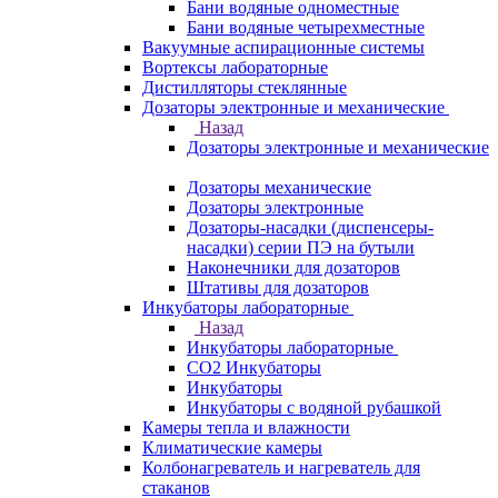
Бани водяные одноместные
Бани водяные четырехместные
Вакуумные аспирационные системы
Вортексы лабораторные
Дистилляторы стеклянные
Дозаторы электронные и механические
Назад
Дозаторы электронные и механические
Дозаторы механические
Дозаторы электронные
Дозаторы-насадки (диспенсеры-
насадки) серии ПЭ на бутыли
Наконечники для дозаторов
Штативы для дозаторов
Инкубаторы лабораторные
Назад
Инкубаторы лабораторные
CO2 Инкубаторы
Инкубаторы
Инкубаторы с водяной рубашкой
Камеры тепла и влажности
Климатические камеры
Колбонагреватель и нагреватель для
стаканов