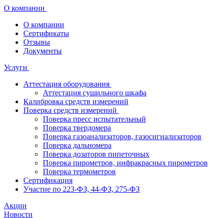
О компании
О компании
Сертификаты
Отзывы
Документы
Услуги
Аттестация оборудования
Аттестация сушильного шкафа
Калибровка средств измерений
Поверка средств измерений
Поверка пресс испытательный
Поверка твердомера
Поверка газоанализаторов, газосигнализаторов
Поверка дальномера
Поверка дозаторов пипеточных
Поверка пирометров, инфракрасных пирометров
Поверка термометров
Сертификация
Участие по 223-ФЗ, 44-ФЗ, 275-ФЗ
Акции
Новости