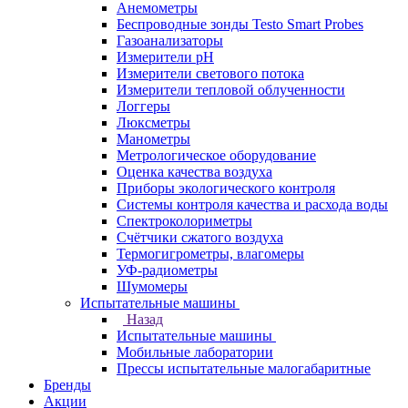
Анемометры
Беспроводные зонды Testo Smart Probes
Газоанализаторы
Измерители pH
Измерители светового потока
Измерители тепловой облученности
Логгеры
Люксметры
Манометры
Метрологическое оборудование
Оценка качества воздуха
Приборы экологического контроля
Системы контроля качества и расхода воды
Спектроколориметры
Счётчики сжатого воздуха
Термогигрометры, влагомеры
УФ-радиометры
Шумомеры
Испытательные машины
Назад
Испытательные машины
Мобильные лаборатории
Прессы испытательные малогабаритные
Бренды
Акции