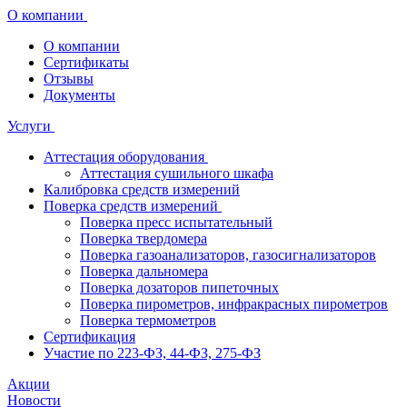
О компании
О компании
Сертификаты
Отзывы
Документы
Услуги
Аттестация оборудования
Аттестация сушильного шкафа
Калибровка средств измерений
Поверка средств измерений
Поверка пресс испытательный
Поверка твердомера
Поверка газоанализаторов, газосигнализаторов
Поверка дальномера
Поверка дозаторов пипеточных
Поверка пирометров, инфракрасных пирометров
Поверка термометров
Сертификация
Участие по 223-ФЗ, 44-ФЗ, 275-ФЗ
Акции
Новости