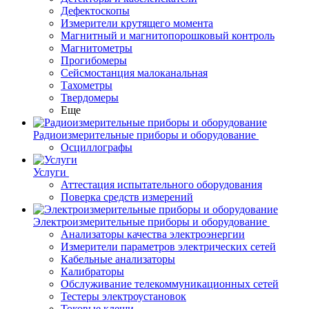
Дефектоскопы
Измерители крутящего момента
Магнитный и магнитопорошковый контроль
Магнитометры
Прогибомеры
Сейсмостанция малоканальная
Тахометры
Твердомеры
Еще
Радиоизмерительные приборы и оборудование
Осциллографы
Услуги
Аттестация испытательного оборудования
Поверка средств измерений
Электроизмерительные приборы и оборудование
Анализаторы качества электроэнергии
Измерители параметров электрических сетей
Кабельные анализаторы
Калибраторы
Обслуживание телекоммуникационных сетей
Тестеры электроустановок
Токовые клещи