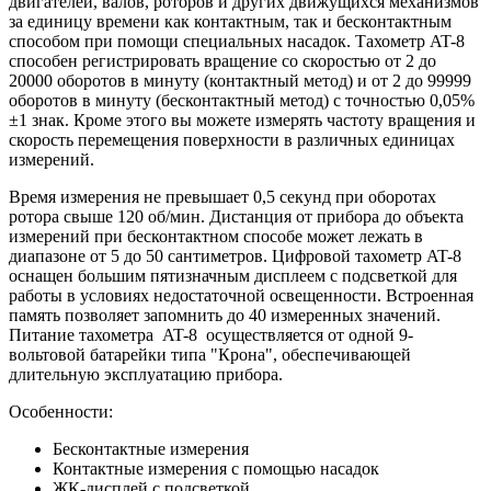
двигателей, валов, роторов и других движущихся механизмов
за единицу времени как контактным, так и бесконтактным
способом при помощи специальных насадок. Тахометр AT-8
способен регистрировать вращение со скоростью от 2 до
20000 оборотов в минуту (контактный метод) и от 2 до 99999
оборотов в минуту (бесконтактный метод) с точностью 0,05%
±1 знак. Кроме этого вы можете измерять частоту вращения и
скорость перемещения поверхности в различных единицах
измерений.
Время измерения не превышает 0,5 секунд при оборотах
ротора свыше 120 об/мин. Дистанция от прибора до объекта
измерений при бесконтактном способе может лежать в
диапазоне от 5 до 50 сантиметров. Цифровой тахометр AT-8
оснащен большим пятизначным дисплеем с подсветкой для
работы в условиях недостаточной освещенности. Встроенная
память позволяет запомнить до 40 измеренных значений.
Питание тахометра AT-8 осуществляется от одной 9-
вольтовой батарейки типа "Крона", обеспечивающей
длительную эксплуатацию прибора.
Особенности:
Бесконтактные измерения
Контактные измерения с помощью насадок
ЖК-дисплей с подсветкой