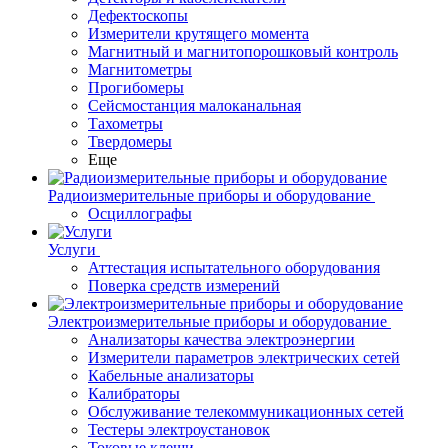
Дефектоскопы
Измерители крутящего момента
Магнитный и магнитопорошковый контроль
Магнитометры
Прогибомеры
Сейсмостанция малоканальная
Тахометры
Твердомеры
Еще
Радиоизмерительные приборы и оборудование
Осциллографы
Услуги
Аттестация испытательного оборудования
Поверка средств измерений
Электроизмерительные приборы и оборудование
Анализаторы качества электроэнергии
Измерители параметров электрических сетей
Кабельные анализаторы
Калибраторы
Обслуживание телекоммуникационных сетей
Тестеры электроустановок
Токовые клещи