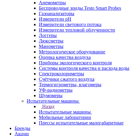
Анемометры
Беспроводные зонды Testo Smart Probes
Газоанализаторы
Измерители pH
Измерители светового потока
Измерители тепловой облученности
Логгеры
Люксметры
Манометры
Метрологическое оборудование
Оценка качества воздуха
Приборы экологического контроля
Системы контроля качества и расхода воды
Спектроколориметры
Счётчики сжатого воздуха
Термогигрометры, влагомеры
УФ-радиометры
Шумомеры
Испытательные машины
Назад
Испытательные машины
Мобильные лаборатории
Прессы испытательные малогабаритные
Бренды
Акции