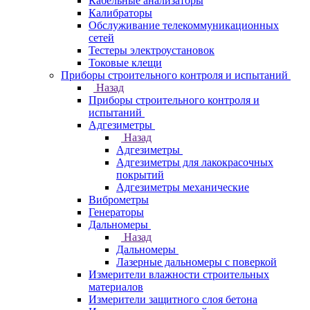
Кабельные анализаторы
Калибраторы
Обслуживание телекоммуникационных
сетей
Тестеры электроустановок
Токовые клещи
Приборы строительного контроля и испытаний
Назад
Приборы строительного контроля и
испытаний
Адгезиметры
Назад
Адгезиметры
Адгезиметры для лакокрасочных
покрытий
Адгезиметры механические
Виброметры
Генераторы
Дальномеры
Назад
Дальномеры
Лазерные дальномеры с поверкой
Измерители влажности строительных
материалов
Измерители защитного слоя бетона