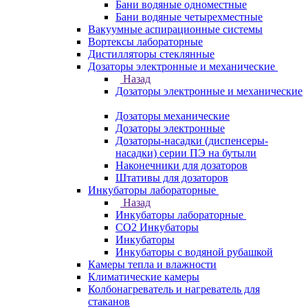
Бани водяные одноместные
Бани водяные четырехместные
Вакуумные аспирационные системы
Вортексы лабораторные
Дистилляторы стеклянные
Дозаторы электронные и механические
Назад
Дозаторы электронные и механические
Дозаторы механические
Дозаторы электронные
Дозаторы-насадки (диспенсеры-
насадки) серии ПЭ на бутыли
Наконечники для дозаторов
Штативы для дозаторов
Инкубаторы лабораторные
Назад
Инкубаторы лабораторные
CO2 Инкубаторы
Инкубаторы
Инкубаторы с водяной рубашкой
Камеры тепла и влажности
Климатические камеры
Колбонагреватель и нагреватель для
стаканов