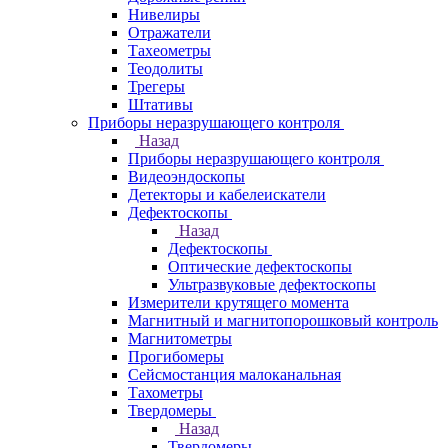
Нивелиры
Отражатели
Тахеометры
Теодолиты
Трегеры
Штативы
Приборы неразрушающего контроля
Назад
Приборы неразрушающего контроля
Видеоэндоскопы
Детекторы и кабелеискатели
Дефектоскопы
Назад
Дефектоскопы
Оптические дефектоскопы
Ультразвуковые дефектоскопы
Измерители крутящего момента
Магнитный и магнитопорошковый контроль
Магнитометры
Прогибомеры
Сейсмостанция малоканальная
Тахометры
Твердомеры
Назад
Твердомеры