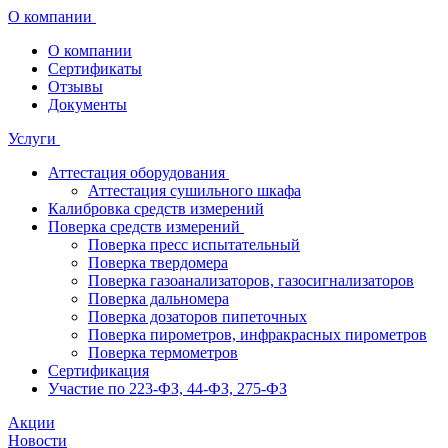
О компании
О компании
Сертификаты
Отзывы
Документы
Услуги
Аттестация оборудования
Аттестация сушильного шкафа
Калибровка средств измерений
Поверка средств измерений
Поверка пресс испытательный
Поверка твердомера
Поверка газоанализаторов, газосигнализаторов
Поверка дальномера
Поверка дозаторов пипеточных
Поверка пирометров, инфракрасных пирометров
Поверка термометров
Сертификация
Участие по 223-ФЗ, 44-ФЗ, 275-ФЗ
Акции
Новости