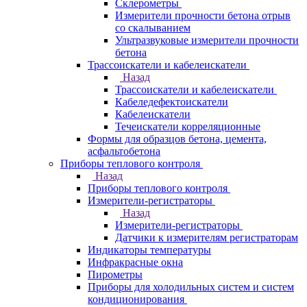
Склерометры
Измерители прочности бетона отрыв
со скалыванием
Ультразвуковые измерители прочности
бетона
Трассоискатели и кабелеискатели
Назад
Трассоискатели и кабелеискатели
Кабеледефектоискатели
Кабелеискатели
Течеискатели корреляционные
Формы для образцов бетона, цемента,
асфальтобетона
Приборы теплового контроля
Назад
Приборы теплового контроля
Измерители-регистраторы
Назад
Измерители-регистраторы
Датчики к измерителям регистраторам
Индикаторы температуры
Инфракрасные окна
Пирометры
Приборы для холодильных систем и систем
кондиционирования