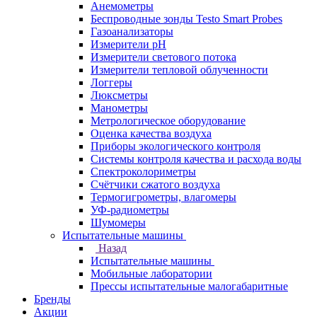
Анемометры
Беспроводные зонды Testo Smart Probes
Газоанализаторы
Измерители pH
Измерители светового потока
Измерители тепловой облученности
Логгеры
Люксметры
Манометры
Метрологическое оборудование
Оценка качества воздуха
Приборы экологического контроля
Системы контроля качества и расхода воды
Спектроколориметры
Счётчики сжатого воздуха
Термогигрометры, влагомеры
УФ-радиометры
Шумомеры
Испытательные машины
Назад
Испытательные машины
Мобильные лаборатории
Прессы испытательные малогабаритные
Бренды
Акции