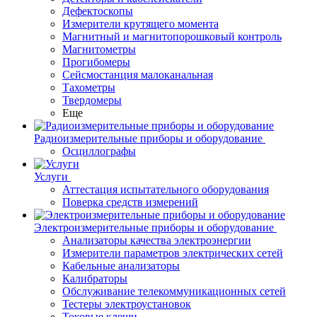
Дефектоскопы
Измерители крутящего момента
Магнитный и магнитопорошковый контроль
Магнитометры
Прогибомеры
Сейсмостанция малоканальная
Тахометры
Твердомеры
Еще
Радиоизмерительные приборы и оборудование
Осциллографы
Услуги
Аттестация испытательного оборудования
Поверка средств измерений
Электроизмерительные приборы и оборудование
Анализаторы качества электроэнергии
Измерители параметров электрических сетей
Кабельные анализаторы
Калибраторы
Обслуживание телекоммуникационных сетей
Тестеры электроустановок
Токовые клещи