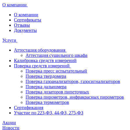
О компании
О компании
Сертификаты
Отзывы
Документы
Услуги
Аттестация оборудования
Аттестация сушильного шкафа
Калибровка средств измерений
Поверка средств измерений
Поверка пресс испытательный
Поверка твердомера
Поверка газоанализаторов, газосигнализаторов
Поверка дальномера
Поверка дозаторов пипеточных
Поверка пирометров, инфракрасных пирометров
Поверка термометров
Сертификация
Участие по 223-ФЗ, 44-ФЗ, 275-ФЗ
Акции
Новости