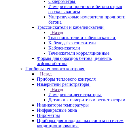
Склерометры
Измерители прочности бетона отрыв
со скалыванием
Ультразвуковые измерители прочности
бетона
Трассоискатели и кабелеискатели
Назад
Трассоискатели и кабелеискатели
Кабеледефектоискатели
Кабелеискатели
Течеискатели корреляционные
Формы для образцов бетона, цемента,
асфальтобетона
Приборы теплового контроля
Назад
Приборы теплового контроля
Измерители-регистраторы
Назад
Измерители-регистраторы
Датчики к измерителям регистраторам
Индикаторы температуры
Инфракрасные окна
Пирометры
Приборы для холодильных систем и систем
кондиционирования