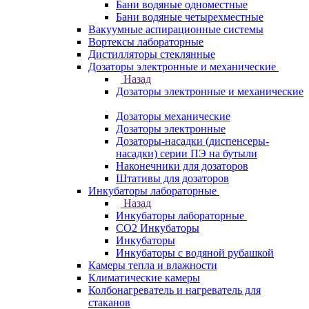
Бани водяные одноместные
Бани водяные четырехместные
Вакуумные аспирационные системы
Вортексы лабораторные
Дистилляторы стеклянные
Дозаторы электронные и механические
Назад
Дозаторы электронные и механические
Дозаторы механические
Дозаторы электронные
Дозаторы-насадки (диспенсеры-
насадки) серии ПЭ на бутыли
Наконечники для дозаторов
Штативы для дозаторов
Инкубаторы лабораторные
Назад
Инкубаторы лабораторные
CO2 Инкубаторы
Инкубаторы
Инкубаторы с водяной рубашкой
Камеры тепла и влажности
Климатические камеры
Колбонагреватель и нагреватель для
стаканов