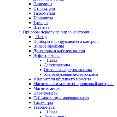
Нивелиры
Отражатели
Тахеометры
Теодолиты
Трегеры
Штативы
Приборы неразрушающего контроля
Назад
Приборы неразрушающего контроля
Видеоэндоскопы
Детекторы и кабелеискатели
Дефектоскопы
Назад
Дефектоскопы
Оптические дефектоскопы
Ультразвуковые дефектоскопы
Измерители крутящего момента
Магнитный и магнитопорошковый контроль
Магнитометры
Прогибомеры
Сейсмостанция малоканальная
Тахометры
Твердомеры
Назад
Твердомеры