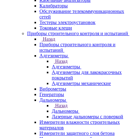
Кабельные анализаторы
Калибраторы
Обслуживание телекоммуникационных
сетей
Тестеры электроустановок
Токовые клещи
Приборы строительного контроля и испытаний
Назад
Приборы строительного контроля и
испытаний
Адгезиметры
Назад
Адгезиметры
Адгезиметры для лакокрасочных
покрытий
Адгезиметры механические
Виброметры
Генераторы
Дальномеры
Назад
Дальномеры
Лазерные дальномеры с поверкой
Измерители влажности строительных
материалов
Измерители защитного слоя бетона