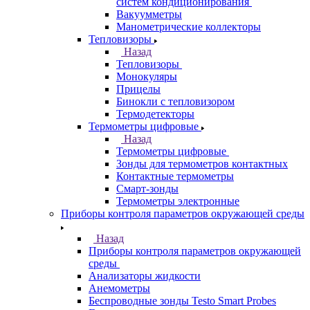
систем кондиционирования
Вакуумметры
Манометрические коллекторы
Тепловизоры
Назад
Тепловизоры
Монокуляры
Прицелы
Бинокли с тепловизором
Термодетекторы
Термометры цифровые
Назад
Термометры цифровые
Зонды для термометров контактных
Контактные термометры
Смарт-зонды
Термометры электронные
Приборы контроля параметров окружающей среды
Назад
Приборы контроля параметров окружающей
среды
Анализаторы жидкости
Анемометры
Беспроводные зонды Testo Smart Probes