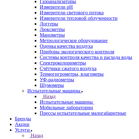
Газоанализаторы
Измерители pH
Измерители светового потока
Измерители тепловой облученности
Логгеры
Люксметры
Манометры
Метрологическое оборудование
Оценка качества воздуха
Приборы экологического контроля
Системы контроля качества и расхода воды
Спектроколориметры
Счётчики сжатого воздуха
Термогигрометры, влагомеры
УФ-радиометры
Шумомеры
Испытательные машины
Назад
Испытательные машины
Мобильные лаборатории
Прессы испытательные малогабаритные
Бренды
Акции
Услуги
Назад