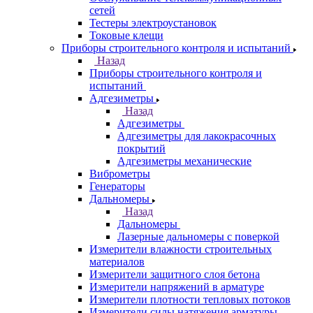
сетей
Тестеры электроустановок
Токовые клещи
Приборы строительного контроля и испытаний
Назад
Приборы строительного контроля и
испытаний
Адгезиметры
Назад
Адгезиметры
Адгезиметры для лакокрасочных
покрытий
Адгезиметры механические
Виброметры
Генераторы
Дальномеры
Назад
Дальномеры
Лазерные дальномеры с поверкой
Измерители влажности строительных
материалов
Измерители защитного слоя бетона
Измерители напряжений в арматуре
Измерители плотности тепловых потоков
Измерители силы натяжения арматуры