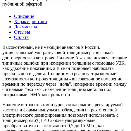
публичной офертой
Описание
Характеристики
Документы
Отзывы
Оплата
Высокоточный, не имеющий аналогов в России,
универсальный ультразвуковой толщиномер с высокой
достоверностью контроля. Наличие А -скана исключает такие
типичные ошибки при измерении толщины с помощью УЗК,
как удвоение показаний, а В-скан позволяет наблюдать
профиль дна изделия. Толщиномер реализует различные
возможности контроля толщины - высокоточное измерение
времени по переходу через "ноль", измерение времени между
сигналами "эхо-эхо", измерение толщины металла под
покрытиями, ЭМА контроль и пр.
Наличие встроенных контуров согласования, регулируемой
частоты и формы импульса возбуждения и трех степеней
электрического демпфирования позволяет использовать с
толщиномером УДТ-40 любые ультразвуковые
преобразователи с частотами от 0,5 до 15 МГц, как
совмещенного, так и раздельно-совмещенного (раздельного)