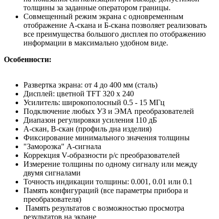
толщины за заданные оператором границы.
Совмещенный режим экрана с одновременным
отображение А-скана и Б-скана позволяет реализовать
все преимущества большого дисплея по отображению
информации в максимально удобном виде.
Особенности:
Развертка экрана: от 4 до 400 мм (сталь)
Дисплей: цветной TFT 320 х 240
Усилитель: широкополосный 0.5 - 15 МГц
Подключение любых УЗ и ЭМА преобразователей
Диапазон регулировки усиления 110 дБ
А-скан, В-скан (профиль дна изделия)
Фиксирование минимального значения толщины
"Заморозка" А-сигнала
Коррекция V-образности р/с преобразователей
Измерение толщины по одному сигналу или между
двумя сигналами
Точность индикации толщины: 0.001, 0.01 или 0.1
Память конфигураций (все параметры прибора и
преобразователя)
Память результатов с возможностью просмотра
результатов на экране