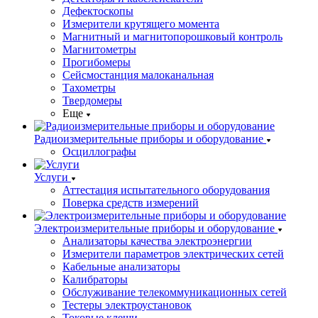
Дефектоскопы
Измерители крутящего момента
Магнитный и магнитопорошковый контроль
Магнитометры
Прогибомеры
Сейсмостанция малоканальная
Тахометры
Твердомеры
Еще
Радиоизмерительные приборы и оборудование
Осциллографы
Услуги
Аттестация испытательного оборудования
Поверка средств измерений
Электроизмерительные приборы и оборудование
Анализаторы качества электроэнергии
Измерители параметров электрических сетей
Кабельные анализаторы
Калибраторы
Обслуживание телекоммуникационных сетей
Тестеры электроустановок
Токовые клещи