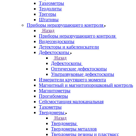
Тахеометры
Теодолиты
Трегеры
Штативы
Приборы неразрушающего контроля
Назад
Приборы неразрушающего контроля
Видеоэндоскопы
Детекторы и кабелеискатели
Дефектоскопы
Назад
Дефектоскопы
Оптические дефектоскопы
Ультразвуковые дефектоскопы
Измерители крутящего момента
Магнитный и магнитопорошковый контроль
Магнитометры
Прогибомеры
Сейсмостанция малоканальная
Тахометры
Твердомеры
Назад
Твердомеры
Твердомеры металлов
Твердомеры резины и пластмасс