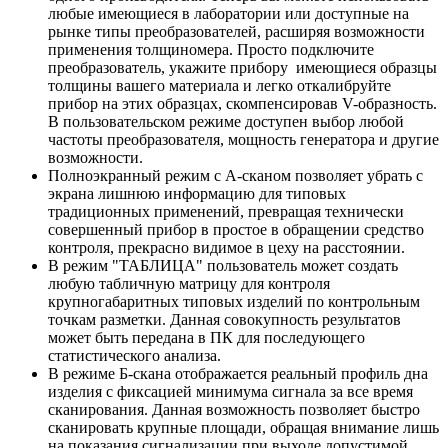
любые имеющиеся в лаборатории или доступные на
рынке типы преобразователей, расширяя возможности
применения толщиномера. Просто подключите
преобразователь, укажите прибору имеющиеся образцы
толщины вашего материала и легко откалибруйте
прибор на этих образцах, скомпенсировав V-образность.
В пользовательском режиме доступен выбор любой
частоты преобразователя, мощность генератора и другие
возможности.
Полноэкранный режим с А-сканом позволяет убрать с
экрана лишнюю информацию для типовых
традиционных применений, превращая технически
совершенный прибор в простое в обращении средство
контроля, прекрасно видимое в цеху на расстоянии.
В режим "ТАБЛИЦА" пользователь может создать
любую табличную матрицу для контроля
крупногабаритных типовых изделий по контрольным
точкам разметки. Данная совокупность результатов
может быть передана в ПК для последующего
статистического анализа.
В режиме Б-скана отображается реальный профиль дна
изделия с фиксацией минимума сигнала за все время
сканирования. Данная возможность позволяет быстро
сканировать крупные площади, обращая внимание лишь
на показания сигнализации при выходе допустимой