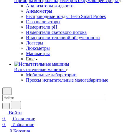
Приборы контроля параметров окружающей среды
Анализаторы жидкости
Анемометры
Беспроводные зонды Testo Smart Probes
Газоанализаторы
Измерители pH
Измерители светового потока
Измерители тепловой облученности
Логгеры
Люксметры
Манометры
Еще
Испытательные машины
Мобильные лаборатории
Прессы испытательные малогабаритные
Войти
0
Сравнение
0
Избранное
0
Корзина