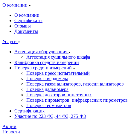
О компании
О компании
Сертификаты
Отзывы
Документы
Услуги
Аттестация оборудования
Аттестация сушильного шкафа
Калибровка средств измерений
Поверка средств измерений
Поверка пресс испытательный
Поверка твердомера
Поверка газоанализаторов, газосигнализаторов
Поверка дальномера
Поверка дозаторов пипеточных
Поверка пирометров, инфракрасных пирометров
Поверка термометров
Сертификация
Участие по 223-ФЗ, 44-ФЗ, 275-ФЗ
Акции
Новости