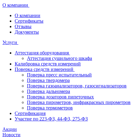
О компании
О компании
Сертификаты
Отзывы
Документы
Услуги
Аттестация оборудования
Аттестация сушильного шкафа
Калибровка средств измерений
Поверка средств измерений
Поверка пресс испытательный
Поверка твердомера
Поверка газоанализаторов, газосигнализаторов
Поверка дальномера
Поверка дозаторов пипеточных
Поверка пирометров, инфракрасных пирометров
Поверка термометров
Сертификация
Участие по 223-ФЗ, 44-ФЗ, 275-ФЗ
Акции
Новости