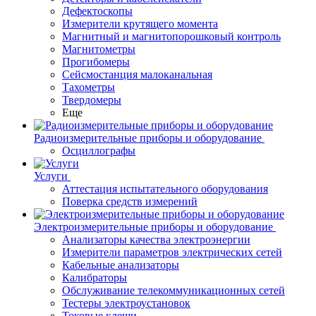
Дефектоскопы
Измерители крутящего момента
Магнитный и магнитопорошковый контроль
Магнитометры
Прогибомеры
Сейсмостанция малоканальная
Тахометры
Твердомеры
Еще
Радиоизмерительные приборы и оборудование
Осциллографы
Услуги
Аттестация испытательного оборудования
Поверка средств измерений
Электроизмерительные приборы и оборудование
Анализаторы качества электроэнергии
Измерители параметров электрических сетей
Кабельные анализаторы
Калибраторы
Обслуживание телекоммуникационных сетей
Тестеры электроустановок
Токовые клещи