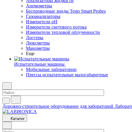
Анализаторы жидкости
Анемометры
Беспроводные зонды Testo Smart Probes
Газоанализаторы
Измерители pH
Измерители светового потока
Измерители тепловой облученности
Логгеры
Люксметры
Манометры
Еще
Испытательные машины
Мобильные лаборатории
Прессы испытательные малогабаритные
Дорожно-строительное оборудование для лабораторий
Лаборат
Каталог