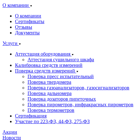
О компании
О компании
Сертификаты
Отзывы
Документы
Услуги
Аттестация оборудования
Аттестация сушильного шкафа
Калибровка средств измерений
Поверка средств измерений
Поверка пресс испытательный
Поверка твердомера
Поверка газоанализаторов, газосигнализаторов
Поверка дальномера
Поверка дозаторов пипеточных
Поверка пирометров, инфракрасных пирометров
Поверка термометров
Сертификация
Участие по 223-ФЗ, 44-ФЗ, 275-ФЗ
Акции
Новости