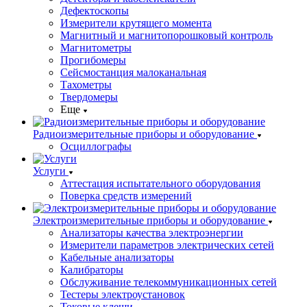
Дефектоскопы
Измерители крутящего момента
Магнитный и магнитопорошковый контроль
Магнитометры
Прогибомеры
Сейсмостанция малоканальная
Тахометры
Твердомеры
Еще
Радиоизмерительные приборы и оборудование
Осциллографы
Услуги
Аттестация испытательного оборудования
Поверка средств измерений
Электроизмерительные приборы и оборудование
Анализаторы качества электроэнергии
Измерители параметров электрических сетей
Кабельные анализаторы
Калибраторы
Обслуживание телекоммуникационных сетей
Тестеры электроустановок
Токовые клещи