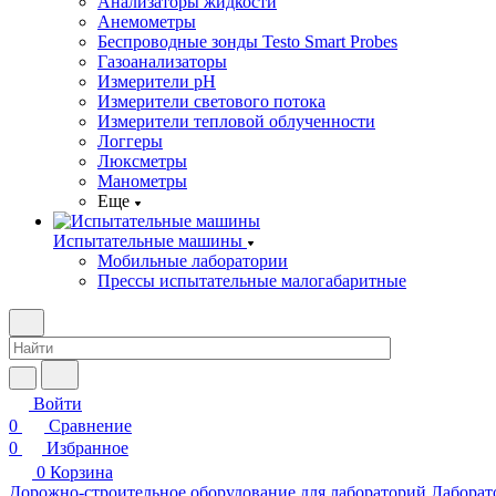
Анализаторы жидкости
Анемометры
Беспроводные зонды Testo Smart Probes
Газоанализаторы
Измерители pH
Измерители светового потока
Измерители тепловой облученности
Логгеры
Люксметры
Манометры
Еще
Испытательные машины
Мобильные лаборатории
Прессы испытательные малогабаритные
Войти
0
Сравнение
0
Избранное
0
Корзина
Дорожно-строительное оборудование для лабораторий
Лаборат