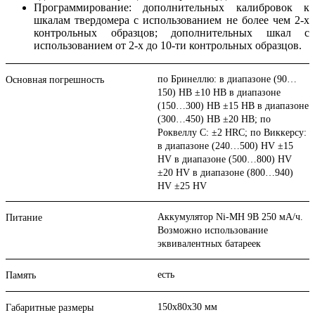
Программирование: дополнительных калибровок к
шкалам твердомера с использованием не более чем 2-х
контрольных образцов; дополнительных шкал с
использованием от 2-х до 10-ти контрольных образцов.
по Бринеллю: в диапазоне (90…
Основная погрешность
150) НВ ±10 НВ в диапазоне
(150…300) НВ ±15 НВ в диапазоне
(300…450) НВ ±20 НВ; по
Роквеллу С: ±2 HRC; по Виккерсу:
в диапазоне (240…500) HV ±15
HV в диапазоне (500…800) HV
±20 HV в диапазоне (800…940)
HV ±25 HV
Аккумулятор Ni-MH 9В 250 мА/ч.
Питание
Возможно использование
эквивалентных батареек
есть
Память
150x80x30 мм
Габаритные размеры