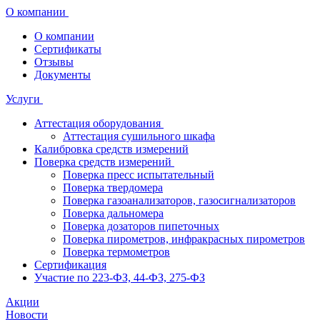
О компании
О компании
Сертификаты
Отзывы
Документы
Услуги
Аттестация оборудования
Аттестация сушильного шкафа
Калибровка средств измерений
Поверка средств измерений
Поверка пресс испытательный
Поверка твердомера
Поверка газоанализаторов, газосигнализаторов
Поверка дальномера
Поверка дозаторов пипеточных
Поверка пирометров, инфракрасных пирометров
Поверка термометров
Сертификация
Участие по 223-ФЗ, 44-ФЗ, 275-ФЗ
Акции
Новости