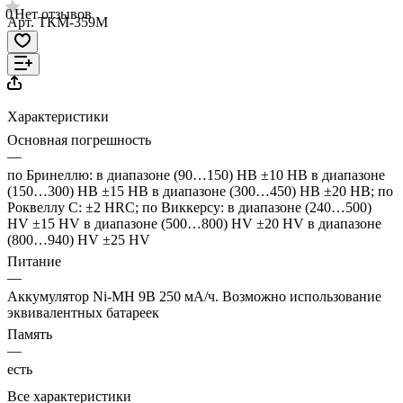
0
Нет отзывов
Арт.
ТКМ-359М
Характеристики
Основная погрешность
—
по Бринеллю: в диапазоне (90…150) НВ ±10 НВ в диапазоне
(150…300) НВ ±15 НВ в диапазоне (300…450) НВ ±20 НВ; по
Роквеллу С: ±2 HRC; по Виккерсу: в диапазоне (240…500)
HV ±15 HV в диапазоне (500…800) HV ±20 HV в диапазоне
(800…940) HV ±25 HV
Питание
—
Аккумулятор Ni-MH 9В 250 мА/ч. Возможно использование
эквивалентных батареек
Память
—
есть
Все характеристики