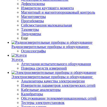
Дефектоскопы
Измерители крутящего момента
Магнитный и магнитопорошковый контроль
Магнитометры
Прогибомеры
Сейсмостанция малоканальная
Тахометры
Твердомеры
Еще
Радиоизмерительные приборы и оборудование
Осциллографы
Услуги
Аттестация испытательного оборудования
Поверка средств измерений
Электроизмерительные приборы и оборудование
Анализаторы качества электроэнергии
Измерители параметров электрических сетей
Кабельные анализаторы
Калибраторы
Обслуживание телекоммуникационных сетей
Тестеры электроустановок
Токовые клещи