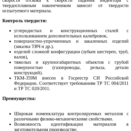
скорости отскока к скорости падения индентора с
твердосплавным наконечником зависит от твердости
испытуемого материала.
Контроль твердости:
углеродистых и конструкционных сталей с
использованием дополнительных калибровок,
поверхностно-упрочненных и закаленных изделий
(закалка ТВЧ и др.),
изделий сложной конфигурации (зубьев шестерен, труб,
валов),
тяжелых и крупногабаритных объектов с грубой
поверхностью (газопроводы, рельсы, детали
конструкций).
ТКМ-359М внесен в Госреестр СИ Российской
Федерации. Соответствует требованиям ТР ТС 004/2011
и ТР ТС 020/2011.
Преимущества:
Широкая номенклатура контролируемых металлов с
различными физико-механическими свойствами.
Возможность идентификации материалов в
заготовительном производстве.