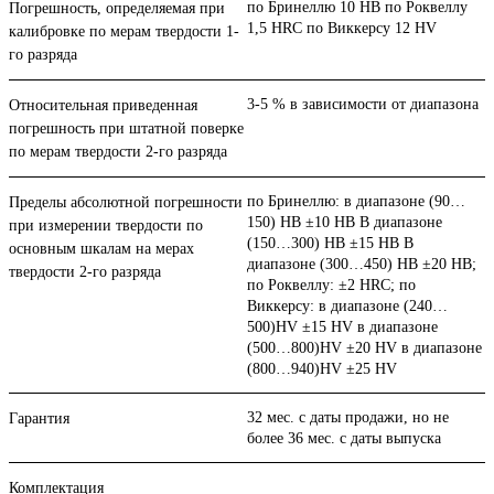
по Бринеллю 10 HB по Роквеллу
Погрешность, определяемая при
1,5 HRC по Виккерсу 12 HV
калибровке по мерам твердости 1-
го разряда
3-5 % в зависимости от диапазона
Относительная приведенная
погрешность при штатной поверке
по мерам твердости 2-го разряда
по Бринеллю: в диапазоне (90…
Пределы абсолютной погрешности
150) НВ ±10 НВ В диапазоне
при измерении твердости по
(150…300) НВ ±15 НВ В
основным шкалам на мерах
диапазоне (300…450) НВ ±20 НВ;
твердости 2-го разряда
по Роквеллу: ±2 HRC; по
Виккерсу: в диапазоне (240…
500)HV ±15 HV в диапазоне
(500…800)HV ±20 HV в диапазоне
(800…940)HV ±25 HV
32 мес. с даты продажи, но не
Гарантия
более 36 мес. с даты выпуска
Комплектация