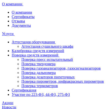
О компании
О компании
Сертификаты
Отзывы
Документы
Услуги
Аттестация оборудования
Аттестация сушильного шкафа
Калибровка средств измерений
Поверка средств измерений
Поверка пресс испытательный
Поверка твердомера
Поверка газоанализаторов, газосигнализаторов
Поверка дальномера
Поверка дозаторов пипеточных
Поверка пирометров, инфракрасных пирометров
Поверка термометров
Сертификация
Участие по 223-ФЗ, 44-ФЗ, 275-ФЗ
Акции
Новости