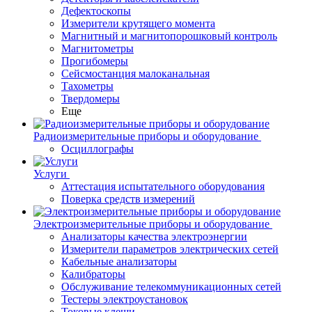
Дефектоскопы
Измерители крутящего момента
Магнитный и магнитопорошковый контроль
Магнитометры
Прогибомеры
Сейсмостанция малоканальная
Тахометры
Твердомеры
Еще
Радиоизмерительные приборы и оборудование
Осциллографы
Услуги
Аттестация испытательного оборудования
Поверка средств измерений
Электроизмерительные приборы и оборудование
Анализаторы качества электроэнергии
Измерители параметров электрических сетей
Кабельные анализаторы
Калибраторы
Обслуживание телекоммуникационных сетей
Тестеры электроустановок
Токовые клещи