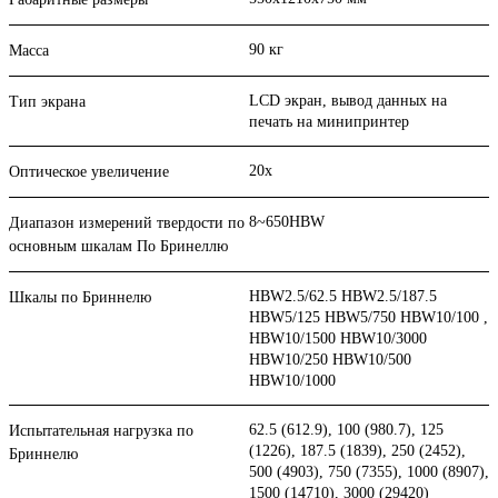
90 кг
Масса
LCD экран, вывод данных на
Тип экрана
печать на минипринтер
20х
Оптическое увеличение
8~650HBW
Диапазон измерений твердости по
основным шкалам По Бринеллю
HBW2.5/62.5 HBW2.5/187.5
Шкалы по Бриннелю
HBW5/125 HBW5/750 HBW10/100 ,
HBW10/1500 HBW10/3000
HBW10/250 HBW10/500
HBW10/1000
62.5 (612.9), 100 (980.7), 125
Испытательная нагрузка по
(1226), 187.5 (1839), 250 (2452),
Бриннелю
500 (4903), 750 (7355), 1000 (8907),
1500 (14710), 3000 (29420)