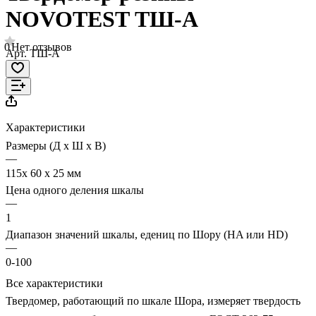
NOVOTEST ТШ-А
0
Нет отзывов
Арт.
ТШ-А
Характеристики
Размеры (Д х Ш х В)
—
115х 60 х 25 мм
Цена одного деления шкалы
—
1
Диапазон значений шкалы, едениц по Шору (HA или HD)
—
0-100
Все характеристики
Твердомер, работающий по шкале Шора, измеряет твердость