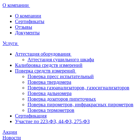
О компании
О компании
Сертификаты
Отзывы
Документы
Услуги
Аттестация оборудования
Аттестация сушильного шкафа
Калибровка средств измерений
Поверка средств измерений
Поверка пресс испытательный
Поверка твердомера
Поверка газоанализаторов, газосигнализаторов
Поверка дальномера
Поверка дозаторов пипеточных
Поверка пирометров, инфракрасных пирометров
Поверка термометров
Сертификация
Участие по 223-ФЗ, 44-ФЗ, 275-ФЗ
Акции
Новости