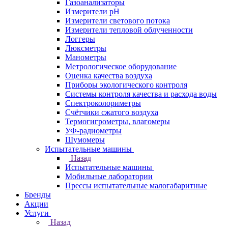
Газоанализаторы
Измерители pH
Измерители светового потока
Измерители тепловой облученности
Логгеры
Люксметры
Манометры
Метрологическое оборудование
Оценка качества воздуха
Приборы экологического контроля
Системы контроля качества и расхода воды
Спектроколориметры
Счётчики сжатого воздуха
Термогигрометры, влагомеры
УФ-радиометры
Шумомеры
Испытательные машины
Назад
Испытательные машины
Мобильные лаборатории
Прессы испытательные малогабаритные
Бренды
Акции
Услуги
Назад