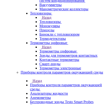
систем кондиционирования
Вакуумметры
Манометрические коллекторы
Тепловизоры
Назад
Тепловизоры
Монокуляры
Прицелы
Бинокли с тепловизором
Термодетекторы
Термометры цифровые
Назад
Термометры цифровые
Зонды для термометров контактных
Контактные термометры
Смарт-зонды
Термометры электронные
Приборы контроля параметров окружающей среды
Назад
Приборы контроля параметров окружающей
среды
Анализаторы жидкости
Анемометры
Беспроводные зонды Testo Smart Probes