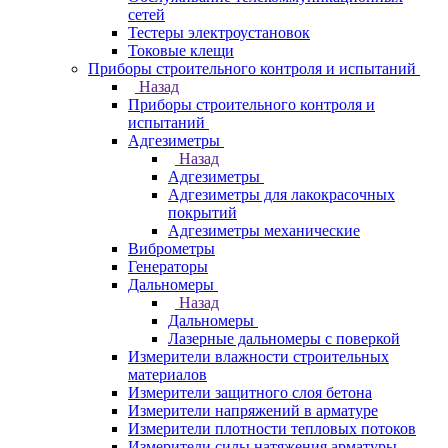
сетей
Тестеры электроустановок
Токовые клещи
Приборы строительного контроля и испытаний
Назад
Приборы строительного контроля и
испытаний
Адгезиметры
Назад
Адгезиметры
Адгезиметры для лакокрасочных
покрытий
Адгезиметры механические
Виброметры
Генераторы
Дальномеры
Назад
Дальномеры
Лазерные дальномеры с поверкой
Измерители влажности строительных
материалов
Измерители защитного слоя бетона
Измерители напряжений в арматуре
Измерители плотности тепловых потоков
Измерители силы натяжения арматуры