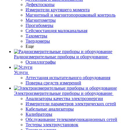
Дефектоскопы
Измерители крутящего момента
Магнитный и магнитопорошковый контроль
Магнитометры
Прогибомеры
Сейсмостанция малоканальная
Тахометры
Твердомеры
Еще
Радиоизмерительные приборы и оборудование
Осциллографы
Услуги
Аттестация испытательного оборудования
Поверка средств измерений
Электроизмерительные приборы и оборудование
Анализаторы качества электроэнергии
Измерители параметров электрических сетей
Кабельные анализаторы
Калибраторы
Обслуживание телекоммуникационных сетей
Тестеры электроустановок
Токовые клещи