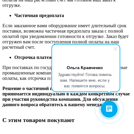
отгрузке.
Частичная предоплата
Если заказанное вами оборудование имеет длительный срок
поставки, возможна частичная предоплата заказа с полной
оплатой при уведомлении готовности к отгрузке. Заказ будет
отгружен вам после поступления полной оплаты на наш
расчетный счет.
Отсрочка платежа
Ольга Кравченко
При поставках по государственным контрактам и в крупные
промышленные компании мы практикуем такую форму
Здравствуйте! Готова помочь
оплаты, как отсрочка платежа.
вам. Напишите мне, если у
вас появятся вопросы.
Решение о частичной предоплате и отсрочке платежа
принимается индивидуально в каждом конкретном случае
при участии руководства компании. Для обсуждения
данного вопроса обратитесь к вашему менеджеру.
С этим товаром покупают