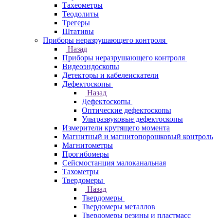
Тахеометры
Теодолиты
Трегеры
Штативы
Приборы неразрушающего контроля
Назад
Приборы неразрушающего контроля
Видеоэндоскопы
Детекторы и кабелеискатели
Дефектоскопы
Назад
Дефектоскопы
Оптические дефектоскопы
Ультразвуковые дефектоскопы
Измерители крутящего момента
Магнитный и магнитопорошковый контроль
Магнитометры
Прогибомеры
Сейсмостанция малоканальная
Тахометры
Твердомеры
Назад
Твердомеры
Твердомеры металлов
Твердомеры резины и пластмасс