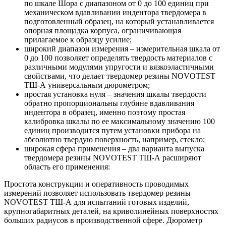
по шкале Шора с диапазоном от 0 до 100 единиц при
механическом вдавливании индентора твердомера в
подготовленный образец, на который устанавливается
опорная площадка корпуса, ограничивающая
прилагаемое к образцу усилие;
широкий диапазон измерения – измерительная шкала от
0 до 100 позволяет определять твердость материалов с
различными модулями упругости и вязкоэластичными
свойствами, что делает твердомер резины NOVOTEST
ТШ-А универсальным дюрометром;
простая установка нуля – значения шкалы твердости
обратно пропорциональны глубине вдавливания
индентора в образец, именно поэтому простая
калибровка шкалы по ее максимальному значению 100
единиц производится путем установки прибора на
абсолютно твердую поверхность, например, стекло;
широкая сфера применения – два варианта выпуска
твердомера резины NOVOTEST ТШ-А расширяют
область его применения:
Простота конструкции и оперативность проводимых
измерений позволяет использовать твердомер резины
NOVOTEST ТШ-А для испытаний готовых изделий,
крупногабаритных деталей, на криволинейных поверхностях
больших радиусов в производственной сфере. Дюрометр