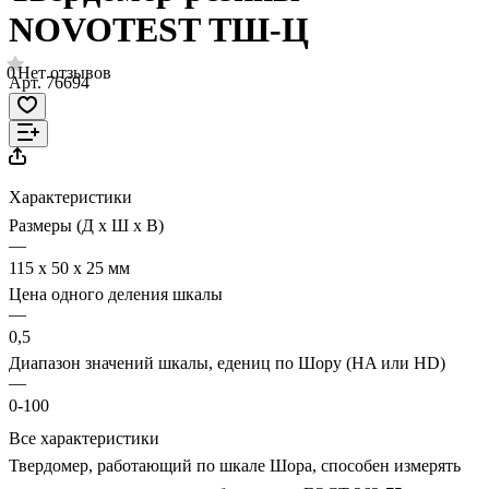
NOVOTEST ТШ-Ц
0
Нет отзывов
Арт.
76694
Характеристики
Размеры (Д х Ш х В)
—
115 х 50 х 25 мм
Цена одного деления шкалы
—
0,5
Диапазон значений шкалы, едениц по Шору (HA или HD)
—
0-100
Все характеристики
Твердомер, работающий по шкале Шора, способен измерять