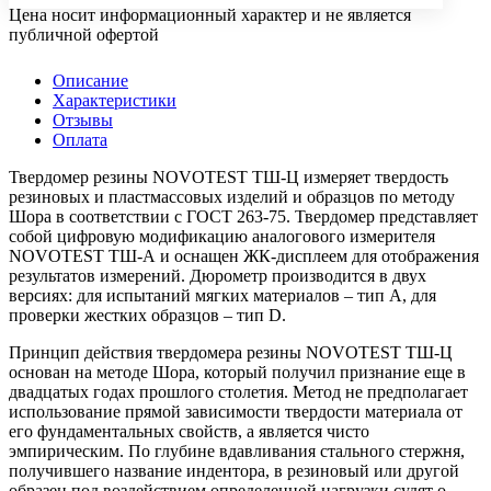
Цена носит информационный характер и не является
публичной офертой
Описание
Характеристики
Отзывы
Оплата
Твердомер резины NOVOTEST ТШ-Ц измеряет твердость
резиновых и пластмассовых изделий и образцов по методу
Шора в соответствии с ГОСТ 263-75. Твердомер представляет
собой цифровую модификацию аналогового измерителя
NOVOTEST ТШ-А и оснащен ЖК-дисплеем для отображения
результатов измерений. Дюрометр производится в двух
версиях: для испытаний мягких материалов – тип А, для
проверки жестких образцов – тип D.
Принцип действия твердомера резины NOVOTEST ТШ-Ц
основан на методе Шора, который получил признание еще в
двадцатых годах прошлого столетия. Метод не предполагает
использование прямой зависимости твердости материала от
его фундаментальных свойств, а является чисто
эмпирическим. По глубине вдавливания стального стержня,
получившего название индентора, в резиновый или другой
образец под воздействием определенной нагрузки судят о