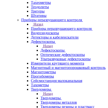
Тахеометры
Теодолиты
Трегеры
Штативы
Приборы неразрушающего контроля
Назад
Приборы неразрушающего контроля
Видеоэндоскопы
Детекторы и кабелеискатели
Дефектоскопы
Назад
Дефектоскопы
Оптические дефектоскопы
Ультразвуковые дефектоскопы
Измерители крутящего момента
Магнитный и магнитопорошковый контроль
Магнитометры
Прогибомеры
Сейсмостанция малоканальная
Тахометры
Твердомеры
Назад
Твердомеры
Твердомеры металлов
Твердомеры резины и пластмасс