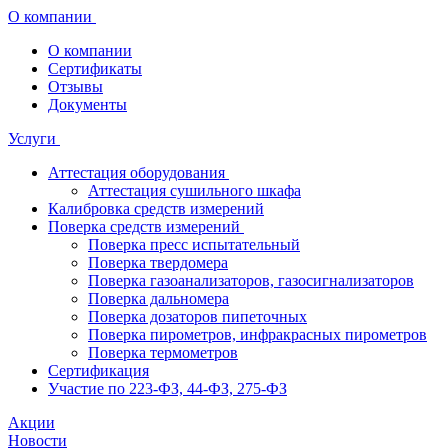
О компании
О компании
Сертификаты
Отзывы
Документы
Услуги
Аттестация оборудования
Аттестация сушильного шкафа
Калибровка средств измерений
Поверка средств измерений
Поверка пресс испытательный
Поверка твердомера
Поверка газоанализаторов, газосигнализаторов
Поверка дальномера
Поверка дозаторов пипеточных
Поверка пирометров, инфракрасных пирометров
Поверка термометров
Сертификация
Участие по 223-ФЗ, 44-ФЗ, 275-ФЗ
Акции
Новости