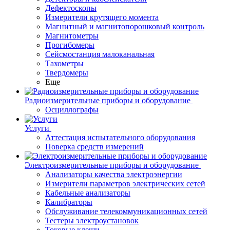
Дефектоскопы
Измерители крутящего момента
Магнитный и магнитопорошковый контроль
Магнитометры
Прогибомеры
Сейсмостанция малоканальная
Тахометры
Твердомеры
Еще
Радиоизмерительные приборы и оборудование
Осциллографы
Услуги
Аттестация испытательного оборудования
Поверка средств измерений
Электроизмерительные приборы и оборудование
Анализаторы качества электроэнергии
Измерители параметров электрических сетей
Кабельные анализаторы
Калибраторы
Обслуживание телекоммуникационных сетей
Тестеры электроустановок
Токовые клещи