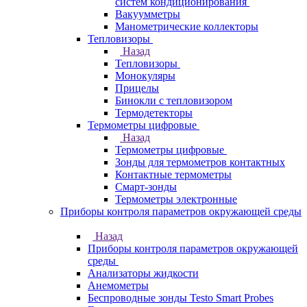
систем кондиционирования
Вакуумметры
Манометрические коллекторы
Тепловизоры
Назад
Тепловизоры
Монокуляры
Прицелы
Бинокли с тепловизором
Термодетекторы
Термометры цифровые
Назад
Термометры цифровые
Зонды для термометров контактных
Контактные термометры
Смарт-зонды
Термометры электронные
Приборы контроля параметров окружающей среды
Назад
Приборы контроля параметров окружающей
среды
Анализаторы жидкости
Анемометры
Беспроводные зонды Testo Smart Probes