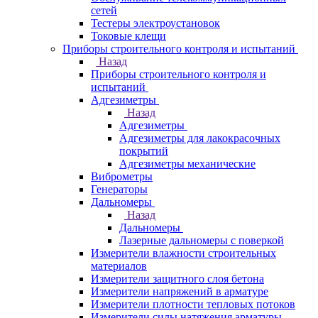
сетей
Тестеры электроустановок
Токовые клещи
Приборы строительного контроля и испытаний
Назад
Приборы строительного контроля и
испытаний
Адгезиметры
Назад
Адгезиметры
Адгезиметры для лакокрасочных
покрытий
Адгезиметры механические
Виброметры
Генераторы
Дальномеры
Назад
Дальномеры
Лазерные дальномеры с поверкой
Измерители влажности строительных
материалов
Измерители защитного слоя бетона
Измерители напряжений в арматуре
Измерители плотности тепловых потоков
Измерители силы натяжения арматуры