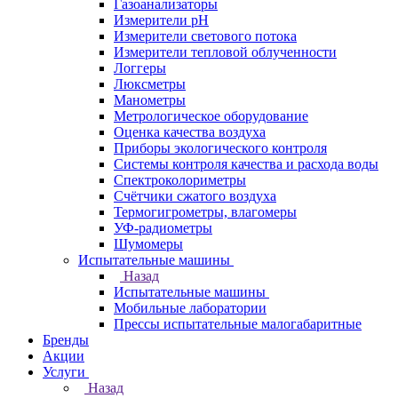
Газоанализаторы
Измерители pH
Измерители светового потока
Измерители тепловой облученности
Логгеры
Люксметры
Манометры
Метрологическое оборудование
Оценка качества воздуха
Приборы экологического контроля
Системы контроля качества и расхода воды
Спектроколориметры
Счётчики сжатого воздуха
Термогигрометры, влагомеры
УФ-радиометры
Шумомеры
Испытательные машины
Назад
Испытательные машины
Мобильные лаборатории
Прессы испытательные малогабаритные
Бренды
Акции
Услуги
Назад