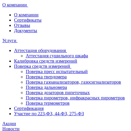
О компании
О компании
Сертификаты
Отзывы
Документы
Услуги
Аттестация оборудования
Аттестация сушильного шкафа
Калибровка средств измерений
Поверка средств измерений
Поверка пресс испытательный
Поверка твердомера
Поверка газоанализаторов, газосигнализаторов
Поверка дальномера
Поверка дозаторов пипеточных
Поверка пирометров, инфракрасных пирометров
Поверка термометров
Сертификация
Участие по 223-ФЗ, 44-ФЗ, 275-ФЗ
Акции
Новости