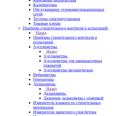
Кабельные анализаторы
Калибраторы
Обслуживание телекоммуникационных
сетей
Тестеры электроустановок
Токовые клещи
Приборы строительного контроля и испытаний
Назад
Приборы строительного контроля и
испытаний
Адгезиметры
Назад
Адгезиметры
Адгезиметры для лакокрасочных
покрытий
Адгезиметры механические
Виброметры
Генераторы
Дальномеры
Назад
Дальномеры
Лазерные дальномеры с поверкой
Измерители влажности строительных
материалов
Измерители защитного слоя бетона