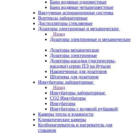
Бани водяные одноместные
Бани водяные четырехместные
Вакуумные аспирационные системы
Вортексы лабораторные
Дистилляторы стеклянные
Дозаторы электронные и механические
Назад
Дозаторы электронные и механические
Дозаторы механические
Дозаторы электронные
Дозаторы-насадки (диспенсеры-
насадки) серии ПЭ на бутыли
Наконечники для дозаторов
Штативы для дозаторов
Инкубаторы лабораторные
Назад
Инкубаторы лабораторные
CO2 Инкубаторы
Инкубаторы
Инкубаторы с водяной рубашкой
Камеры тепла и влажности
Климатические камеры
Колбонагреватель и нагреватель для
стаканов