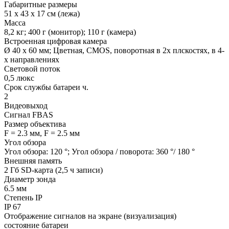
Габаритные размеры
51 х 43 х 17 см (лежа)
Масса
8,2 кг; 400 г (монитор); 110 г (камера)
Встроенная цифровая камера
Ø 40 х 60 мм; Цветная, CMOS, поворотная в 2х плскостях, в 4-
х направлениях
Световой поток
0,5 люкс
Срок службы батареи ч.
2
Видеовыход
Сигнал FBAS
Размер объектива
F = 2.3 мм, F = 2.5 мм
Угол обзора
Угол обзора: 120 °; Угол обзора / поворота: 360 °/ 180 °
Внешняя память
2 Гб SD-карта (2,5 ч записи)
Диаметр зонда
6.5 мм
Степень IP
IP 67
Отображение сигналов на экране (визуализация)
состояние батареи