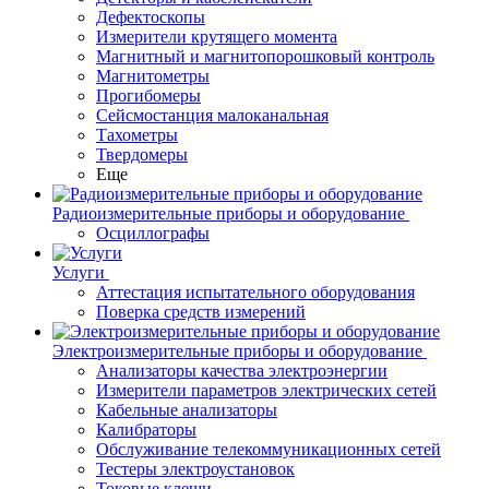
Дефектоскопы
Измерители крутящего момента
Магнитный и магнитопорошковый контроль
Магнитометры
Прогибомеры
Сейсмостанция малоканальная
Тахометры
Твердомеры
Еще
Радиоизмерительные приборы и оборудование
Осциллографы
Услуги
Аттестация испытательного оборудования
Поверка средств измерений
Электроизмерительные приборы и оборудование
Анализаторы качества электроэнергии
Измерители параметров электрических сетей
Кабельные анализаторы
Калибраторы
Обслуживание телекоммуникационных сетей
Тестеры электроустановок
Токовые клещи