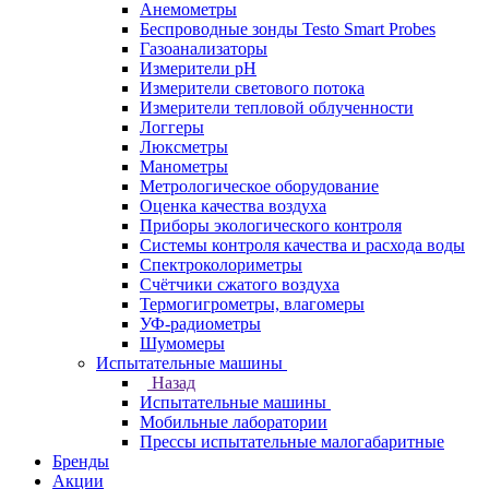
Анемометры
Беспроводные зонды Testo Smart Probes
Газоанализаторы
Измерители pH
Измерители светового потока
Измерители тепловой облученности
Логгеры
Люксметры
Манометры
Метрологическое оборудование
Оценка качества воздуха
Приборы экологического контроля
Системы контроля качества и расхода воды
Спектроколориметры
Счётчики сжатого воздуха
Термогигрометры, влагомеры
УФ-радиометры
Шумомеры
Испытательные машины
Назад
Испытательные машины
Мобильные лаборатории
Прессы испытательные малогабаритные
Бренды
Акции