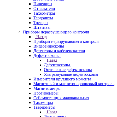
Нивелиры
Отражатели
Тахеометры
Теодолиты
Трегеры
Штативы
Приборы неразрушающего контроля
Назад
Приборы неразрушающего контроля
Видеоэндоскопы
Детекторы и кабелеискатели
Дефектоскопы
Назад
Дефектоскопы
Оптические дефектоскопы
Ультразвуковые дефектоскопы
Измерители крутящего момента
Магнитный и магнитопорошковый контроль
Магнитометры
Прогибомеры
Сейсмостанция малоканальная
Тахометры
Твердомеры
Назад
Твердомеры