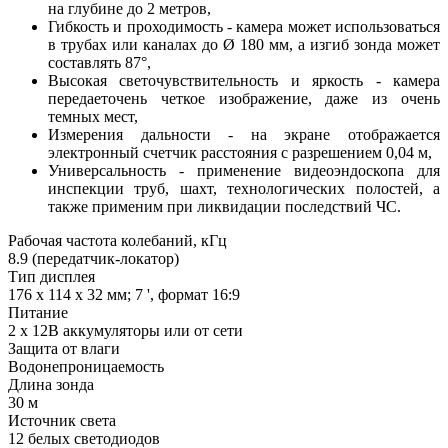
на глубине до 2 метров,
Гибкость и проходимость - камера может использоваться
в трубах или каналах до Ø 180 мм, а изгиб зонда может
составлять 87°,
Высокая светочувствительность и яркость - камера
передаеточень четкое изображение, даже из очень
темных мест,
Измерения дальности - на экране отображается
электронный счетчик расстояния с разрешением 0,04 м,
Универсальность - применение видеоэндоскопа для
инспекции труб, шахт, технологических полостей, а
также применим при ликвидации последствий ЧС.
Рабочая частота колебаний, кГц
8.9 (передатчик-локатор)
Тип дисплея
176 х 114 х 32 мм; 7 ', формат 16:9
Питание
2 х 12В аккумуляторы или от сети
Защита от влаги
Водонепроницаемость
Длина зонда
30 м
Источник света
12 белых светодиодов