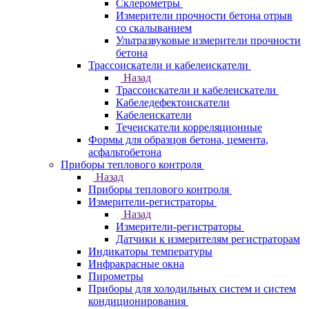
Склерометры
Измерители прочности бетона отрыв
со скалыванием
Ультразвуковые измерители прочности
бетона
Трассоискатели и кабелеискатели
Назад
Трассоискатели и кабелеискатели
Кабеледефектоискатели
Кабелеискатели
Течеискатели корреляционные
Формы для образцов бетона, цемента,
асфальтобетона
Приборы теплового контроля
Назад
Приборы теплового контроля
Измерители-регистраторы
Назад
Измерители-регистраторы
Датчики к измерителям регистраторам
Индикаторы температуры
Инфракрасные окна
Пирометры
Приборы для холодильных систем и систем
кондиционирования