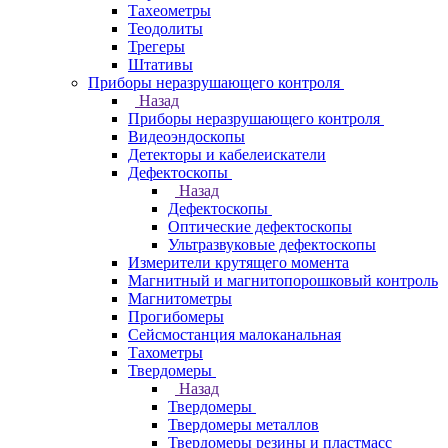
Тахеометры
Теодолиты
Трегеры
Штативы
Приборы неразрушающего контроля
Назад
Приборы неразрушающего контроля
Видеоэндоскопы
Детекторы и кабелеискатели
Дефектоскопы
Назад
Дефектоскопы
Оптические дефектоскопы
Ультразвуковые дефектоскопы
Измерители крутящего момента
Магнитный и магнитопорошковый контроль
Магнитометры
Прогибомеры
Сейсмостанция малоканальная
Тахометры
Твердомеры
Назад
Твердомеры
Твердомеры металлов
Твердомеры резины и пластмасс