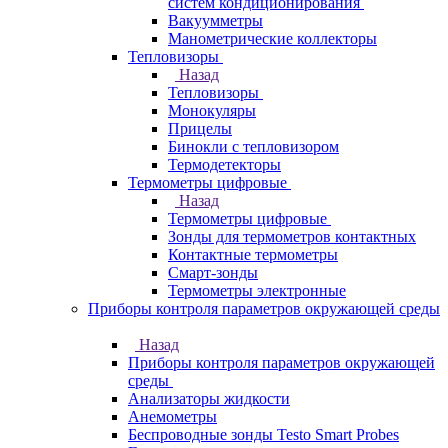
систем кондиционирования
Вакуумметры
Манометрические коллекторы
Тепловизоры
Назад
Тепловизоры
Монокуляры
Прицелы
Бинокли с тепловизором
Термодетекторы
Термометры цифровые
Назад
Термометры цифровые
Зонды для термометров контактных
Контактные термометры
Смарт-зонды
Термометры электронные
Приборы контроля параметров окружающей среды
Назад
Приборы контроля параметров окружающей
среды
Анализаторы жидкости
Анемометры
Беспроводные зонды Testo Smart Probes