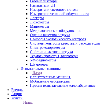
Газоанализаторы
Измерители pH
Измерители светового потока
Измерители тепловой облученности
Логгеры
Люксметры
Манометры
Метрологическое оборудование
Оценка качества воздуха
Приборы экологического контроля
Системы контроля качества и расхода воды
Спектроколориметры
Счётчики сжатого воздуха
Термогигрометры, влагомеры
УФ-радиометры
Шумомеры
Испытательные машины
Назад
Испытательные машины
Мобильные лаборатории
Прессы испытательные малогабаритные
Бренды
Акции
Услуги
Назад