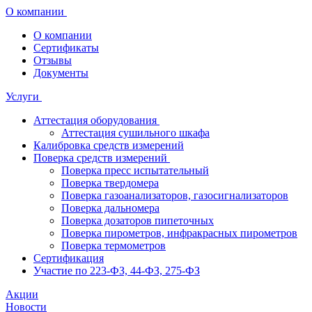
О компании
О компании
Сертификаты
Отзывы
Документы
Услуги
Аттестация оборудования
Аттестация сушильного шкафа
Калибровка средств измерений
Поверка средств измерений
Поверка пресс испытательный
Поверка твердомера
Поверка газоанализаторов, газосигнализаторов
Поверка дальномера
Поверка дозаторов пипеточных
Поверка пирометров, инфракрасных пирометров
Поверка термометров
Сертификация
Участие по 223-ФЗ, 44-ФЗ, 275-ФЗ
Акции
Новости