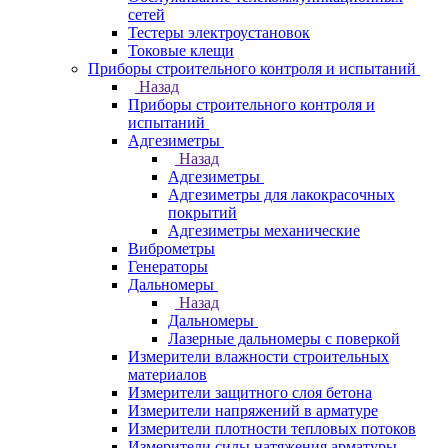
сетей
Тестеры электроустановок
Токовые клещи
Приборы строительного контроля и испытаний
Назад
Приборы строительного контроля и
испытаний
Адгезиметры
Назад
Адгезиметры
Адгезиметры для лакокрасочных
покрытий
Адгезиметры механические
Виброметры
Генераторы
Дальномеры
Назад
Дальномеры
Лазерные дальномеры с поверкой
Измерители влажности строительных
материалов
Измерители защитного слоя бетона
Измерители напряжений в арматуре
Измерители плотности тепловых потоков
Измерители силы натяжения арматуры