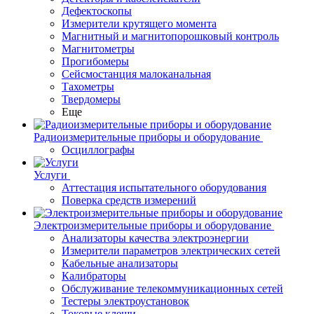
Дефектоскопы
Измерители крутящего момента
Магнитный и магнитопорошковый контроль
Магнитометры
Прогибомеры
Сейсмостанция малоканальная
Тахометры
Твердомеры
Еще
Радиоизмерительные приборы и оборудование
Осциллографы
Услуги
Аттестация испытательного оборудования
Поверка средств измерений
Электроизмерительные приборы и оборудование
Анализаторы качества электроэнергии
Измерители параметров электрических сетей
Кабельные анализаторы
Калибраторы
Обслуживание телекоммуникационных сетей
Тестеры электроустановок
Токовые клещи