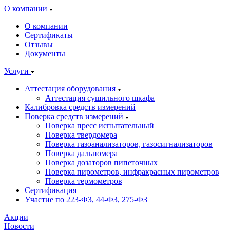
О компании
О компании
Сертификаты
Отзывы
Документы
Услуги
Аттестация оборудования
Аттестация сушильного шкафа
Калибровка средств измерений
Поверка средств измерений
Поверка пресс испытательный
Поверка твердомера
Поверка газоанализаторов, газосигнализаторов
Поверка дальномера
Поверка дозаторов пипеточных
Поверка пирометров, инфракрасных пирометров
Поверка термометров
Сертификация
Участие по 223-ФЗ, 44-ФЗ, 275-ФЗ
Акции
Новости