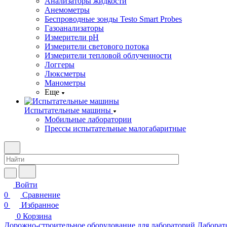
Анализаторы жидкости
Анемометры
Беспроводные зонды Testo Smart Probes
Газоанализаторы
Измерители pH
Измерители светового потока
Измерители тепловой облученности
Логгеры
Люксметры
Манометры
Еще
Испытательные машины
Мобильные лаборатории
Прессы испытательные малогабаритные
Войти
0
Сравнение
0
Избранное
0
Корзина
Дорожно-строительное оборудование для лабораторий
Лаборат