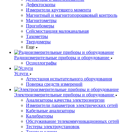
Дефектоскопы
Измерители крутящего момента
Магнитный и магнитопорошковый контроль
Магнитометры
Прогибомеры
Сейсмостанция малоканальная
Тахометры
Твердомеры
Еще
Радиоизмерительные приборы и оборудование
Осциллографы
Услуги
Аттестация испытательного оборудования
Поверка средств измерений
Электроизмерительные приборы и оборудование
Анализаторы качества электроэнергии
Измерители параметров электрических сетей
Кабельные анализаторы
Калибраторы
Обслуживание телекоммуникационных сетей
Тестеры электроустановок
Токовые клещи