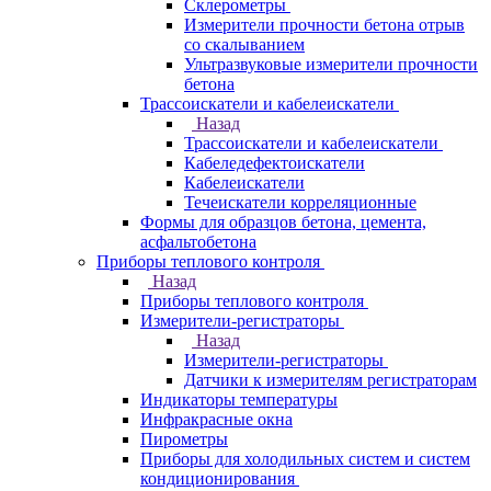
Склерометры
Измерители прочности бетона отрыв
со скалыванием
Ультразвуковые измерители прочности
бетона
Трассоискатели и кабелеискатели
Назад
Трассоискатели и кабелеискатели
Кабеледефектоискатели
Кабелеискатели
Течеискатели корреляционные
Формы для образцов бетона, цемента,
асфальтобетона
Приборы теплового контроля
Назад
Приборы теплового контроля
Измерители-регистраторы
Назад
Измерители-регистраторы
Датчики к измерителям регистраторам
Индикаторы температуры
Инфракрасные окна
Пирометры
Приборы для холодильных систем и систем
кондиционирования