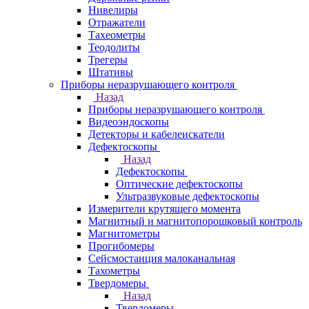
Нивелиры
Отражатели
Тахеометры
Теодолиты
Трегеры
Штативы
Приборы неразрушающего контроля
Назад
Приборы неразрушающего контроля
Видеоэндоскопы
Детекторы и кабелеискатели
Дефектоскопы
Назад
Дефектоскопы
Оптические дефектоскопы
Ультразвуковые дефектоскопы
Измерители крутящего момента
Магнитный и магнитопорошковый контроль
Магнитометры
Прогибомеры
Сейсмостанция малоканальная
Тахометры
Твердомеры
Назад
Твердомеры