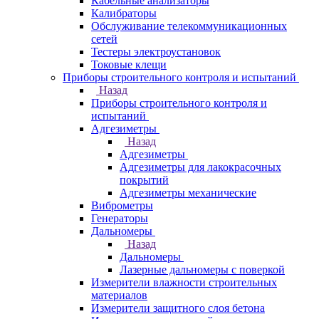
Кабельные анализаторы
Калибраторы
Обслуживание телекоммуникационных
сетей
Тестеры электроустановок
Токовые клещи
Приборы строительного контроля и испытаний
Назад
Приборы строительного контроля и
испытаний
Адгезиметры
Назад
Адгезиметры
Адгезиметры для лакокрасочных
покрытий
Адгезиметры механические
Виброметры
Генераторы
Дальномеры
Назад
Дальномеры
Лазерные дальномеры с поверкой
Измерители влажности строительных
материалов
Измерители защитного слоя бетона