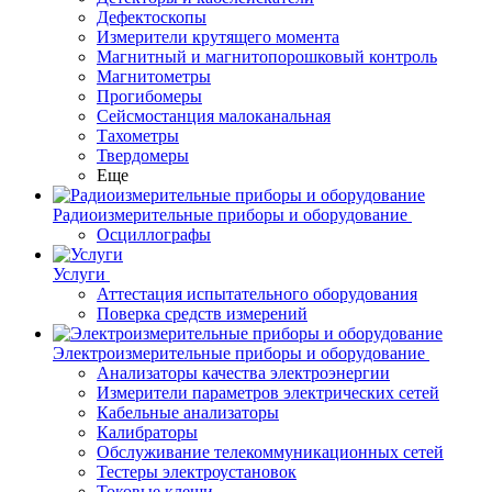
Дефектоскопы
Измерители крутящего момента
Магнитный и магнитопорошковый контроль
Магнитометры
Прогибомеры
Сейсмостанция малоканальная
Тахометры
Твердомеры
Еще
Радиоизмерительные приборы и оборудование
Осциллографы
Услуги
Аттестация испытательного оборудования
Поверка средств измерений
Электроизмерительные приборы и оборудование
Анализаторы качества электроэнергии
Измерители параметров электрических сетей
Кабельные анализаторы
Калибраторы
Обслуживание телекоммуникационных сетей
Тестеры электроустановок
Токовые клещи