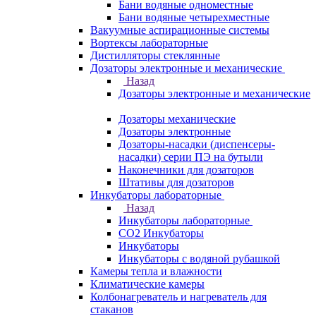
Бани водяные одноместные
Бани водяные четырехместные
Вакуумные аспирационные системы
Вортексы лабораторные
Дистилляторы стеклянные
Дозаторы электронные и механические
Назад
Дозаторы электронные и механические
Дозаторы механические
Дозаторы электронные
Дозаторы-насадки (диспенсеры-
насадки) серии ПЭ на бутыли
Наконечники для дозаторов
Штативы для дозаторов
Инкубаторы лабораторные
Назад
Инкубаторы лабораторные
CO2 Инкубаторы
Инкубаторы
Инкубаторы с водяной рубашкой
Камеры тепла и влажности
Климатические камеры
Колбонагреватель и нагреватель для
стаканов