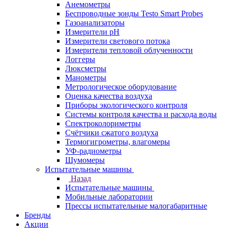
Анемометры
Беспроводные зонды Testo Smart Probes
Газоанализаторы
Измерители pH
Измерители светового потока
Измерители тепловой облученности
Логгеры
Люксметры
Манометры
Метрологическое оборудование
Оценка качества воздуха
Приборы экологического контроля
Системы контроля качества и расхода воды
Спектроколориметры
Счётчики сжатого воздуха
Термогигрометры, влагомеры
УФ-радиометры
Шумомеры
Испытательные машины
Назад
Испытательные машины
Мобильные лаборатории
Прессы испытательные малогабаритные
Бренды
Акции