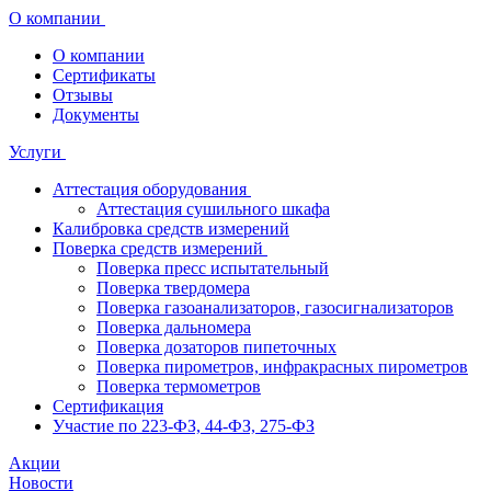
О компании
О компании
Сертификаты
Отзывы
Документы
Услуги
Аттестация оборудования
Аттестация сушильного шкафа
Калибровка средств измерений
Поверка средств измерений
Поверка пресс испытательный
Поверка твердомера
Поверка газоанализаторов, газосигнализаторов
Поверка дальномера
Поверка дозаторов пипеточных
Поверка пирометров, инфракрасных пирометров
Поверка термометров
Сертификация
Участие по 223-ФЗ, 44-ФЗ, 275-ФЗ
Акции
Новости