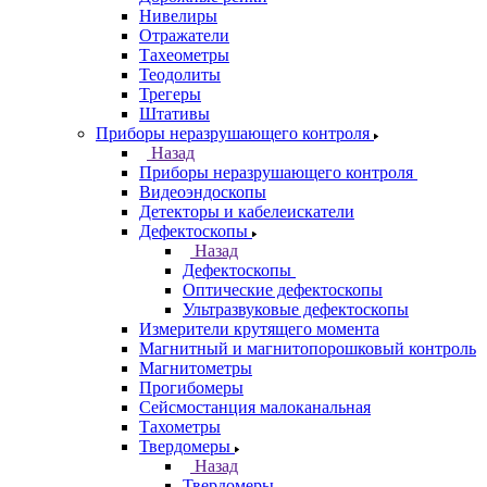
Нивелиры
Отражатели
Тахеометры
Теодолиты
Трегеры
Штативы
Приборы неразрушающего контроля
Назад
Приборы неразрушающего контроля
Видеоэндоскопы
Детекторы и кабелеискатели
Дефектоскопы
Назад
Дефектоскопы
Оптические дефектоскопы
Ультразвуковые дефектоскопы
Измерители крутящего момента
Магнитный и магнитопорошковый контроль
Магнитометры
Прогибомеры
Сейсмостанция малоканальная
Тахометры
Твердомеры
Назад
Твердомеры