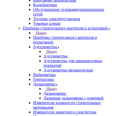
Кабельные анализаторы
Калибраторы
Обслуживание телекоммуникационных
сетей
Тестеры электроустановок
Токовые клещи
Приборы строительного контроля и испытаний
Назад
Приборы строительного контроля и
испытаний
Адгезиметры
Назад
Адгезиметры
Адгезиметры для лакокрасочных
покрытий
Адгезиметры механические
Виброметры
Генераторы
Дальномеры
Назад
Дальномеры
Лазерные дальномеры с поверкой
Измерители влажности строительных
материалов
Измерители защитного слоя бетона