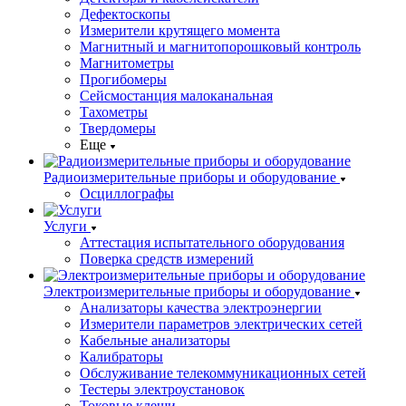
Дефектоскопы
Измерители крутящего момента
Магнитный и магнитопорошковый контроль
Магнитометры
Прогибомеры
Сейсмостанция малоканальная
Тахометры
Твердомеры
Еще
Радиоизмерительные приборы и оборудование
Осциллографы
Услуги
Аттестация испытательного оборудования
Поверка средств измерений
Электроизмерительные приборы и оборудование
Анализаторы качества электроэнергии
Измерители параметров электрических сетей
Кабельные анализаторы
Калибраторы
Обслуживание телекоммуникационных сетей
Тестеры электроустановок
Токовые клещи