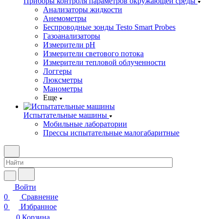
Приборы контроля параметров окружающей среды
Анализаторы жидкости
Анемометры
Беспроводные зонды Testo Smart Probes
Газоанализаторы
Измерители pH
Измерители светового потока
Измерители тепловой облученности
Логгеры
Люксметры
Манометры
Еще
Испытательные машины
Мобильные лаборатории
Прессы испытательные малогабаритные
Войти
0
Сравнение
0
Избранное
0
Корзина