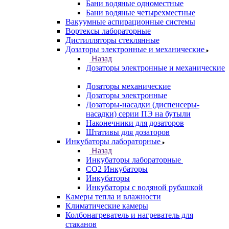
Бани водяные одноместные
Бани водяные четырехместные
Вакуумные аспирационные системы
Вортексы лабораторные
Дистилляторы стеклянные
Дозаторы электронные и механические
Назад
Дозаторы электронные и механические
Дозаторы механические
Дозаторы электронные
Дозаторы-насадки (диспенсеры-
насадки) серии ПЭ на бутыли
Наконечники для дозаторов
Штативы для дозаторов
Инкубаторы лабораторные
Назад
Инкубаторы лабораторные
CO2 Инкубаторы
Инкубаторы
Инкубаторы с водяной рубашкой
Камеры тепла и влажности
Климатические камеры
Колбонагреватель и нагреватель для
стаканов