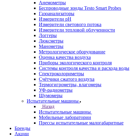
Анемометры
Беспроводные зонды Testo Smart Probes
Газоанализаторы
Измерители pH
Измерители светового потока
Измерители тепловой облученности
Логгеры
Люксметры
Манометры
Метрологическое оборудование
Оценка качества воздуха
Приборы экологического контроля
Системы контроля качества и расхода воды
Спектроколориметры
Счётчики сжатого воздуха
Термогигрометры, влагомеры
УФ-радиометры
Шумомеры
Испытательные машины
Назад
Испытательные машины
Мобильные лаборатории
Прессы испытательные малогабаритные
Бренды
Акции