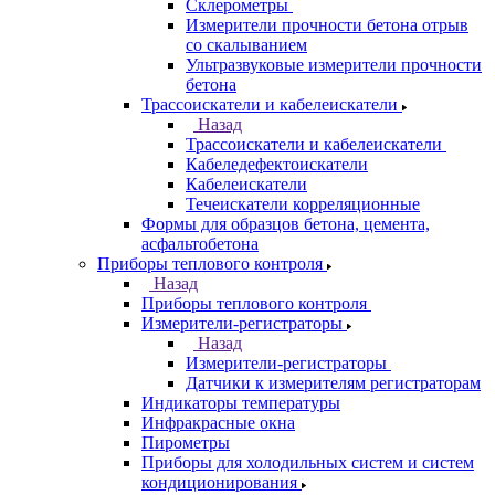
Склерометры
Измерители прочности бетона отрыв
со скалыванием
Ультразвуковые измерители прочности
бетона
Трассоискатели и кабелеискатели
Назад
Трассоискатели и кабелеискатели
Кабеледефектоискатели
Кабелеискатели
Течеискатели корреляционные
Формы для образцов бетона, цемента,
асфальтобетона
Приборы теплового контроля
Назад
Приборы теплового контроля
Измерители-регистраторы
Назад
Измерители-регистраторы
Датчики к измерителям регистраторам
Индикаторы температуры
Инфракрасные окна
Пирометры
Приборы для холодильных систем и систем
кондиционирования