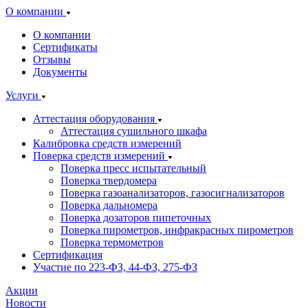
О компании
О компании
Сертификаты
Отзывы
Документы
Услуги
Аттестация оборудования
Аттестация сушильного шкафа
Калибровка средств измерений
Поверка средств измерений
Поверка пресс испытательный
Поверка твердомера
Поверка газоанализаторов, газосигнализаторов
Поверка дальномера
Поверка дозаторов пипеточных
Поверка пирометров, инфракрасных пирометров
Поверка термометров
Сертификация
Участие по 223-ФЗ, 44-ФЗ, 275-ФЗ
Акции
Новости