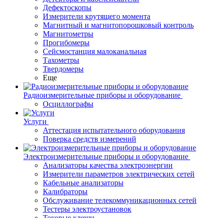
Дефектоскопы
Измерители крутящего момента
Магнитный и магнитопорошковый контроль
Магнитометры
Прогибомеры
Сейсмостанция малоканальная
Тахометры
Твердомеры
Еще
Радиоизмерительные приборы и оборудование
Осциллографы
Услуги
Аттестация испытательного оборудования
Поверка средств измерений
Электроизмерительные приборы и оборудование
Анализаторы качества электроэнергии
Измерители параметров электрических сетей
Кабельные анализаторы
Калибраторы
Обслуживание телекоммуникационных сетей
Тестеры электроустановок
Токовые клещи