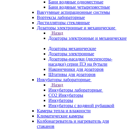
Бани водяные одноместные
Бани водяные четырехместные
Вакуумные аспирационные системы
Вортексы лабораторные
Дистилляторы стеклянные
Дозаторы электронные и механические
Назад
Дозаторы электронные и механические
Дозаторы механические
Дозаторы электронные
Дозаторы-насадки (диспенсеры-
насадки) серии ПЭ на бутыли
Наконечники для дозаторов
Штативы для дозаторов
Инкубаторы лабораторные
Назад
Инкубаторы лабораторные
CO2 Инкубаторы
Инкубаторы
Инкубаторы с водяной рубашкой
Камеры тепла и влажности
Климатические камеры
Колбонагреватель и нагреватель для
стаканов