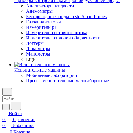
Приборы контроля параметров окружающей среды
Анализаторы жидкости
Анемометры
Беспроводные зонды Testo Smart Probes
Газоанализаторы
Измерители pH
Измерители светового потока
Измерители тепловой облученности
Логгеры
Люксметры
Манометры
Еще
Испытательные машины
Мобильные лаборатории
Прессы испытательные малогабаритные
Войти
0
Сравнение
0
Избранное
0
Корзина