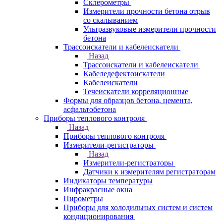
Склерометры
Измерители прочности бетона отрыв
со скалыванием
Ультразвуковые измерители прочности
бетона
Трассоискатели и кабелеискатели
Назад
Трассоискатели и кабелеискатели
Кабеледефектоискатели
Кабелеискатели
Течеискатели корреляционные
Формы для образцов бетона, цемента,
асфальтобетона
Приборы теплового контроля
Назад
Приборы теплового контроля
Измерители-регистраторы
Назад
Измерители-регистраторы
Датчики к измерителям регистраторам
Индикаторы температуры
Инфракрасные окна
Пирометры
Приборы для холодильных систем и систем
кондиционирования