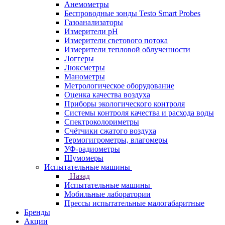
Анемометры
Беспроводные зонды Testo Smart Probes
Газоанализаторы
Измерители pH
Измерители светового потока
Измерители тепловой облученности
Логгеры
Люксметры
Манометры
Метрологическое оборудование
Оценка качества воздуха
Приборы экологического контроля
Системы контроля качества и расхода воды
Спектроколориметры
Счётчики сжатого воздуха
Термогигрометры, влагомеры
УФ-радиометры
Шумомеры
Испытательные машины
Назад
Испытательные машины
Мобильные лаборатории
Прессы испытательные малогабаритные
Бренды
Акции