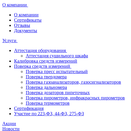
О компании
О компании
Сертификаты
Отзывы
Документы
Услуги
Аттестация оборудования
Аттестация сушильного шкафа
Калибровка средств измерений
Поверка средств измерений
Поверка пресс испытательный
Поверка твердомера
Поверка газоанализаторов, газосигнализаторов
Поверка дальномера
Поверка дозаторов пипеточных
Поверка пирометров, инфракрасных пирометров
Поверка термометров
Сертификация
Участие по 223-ФЗ, 44-ФЗ, 275-ФЗ
Акции
Новости