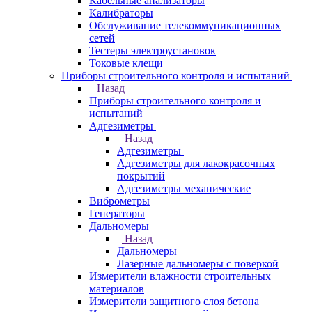
Кабельные анализаторы
Калибраторы
Обслуживание телекоммуникационных
сетей
Тестеры электроустановок
Токовые клещи
Приборы строительного контроля и испытаний
Назад
Приборы строительного контроля и
испытаний
Адгезиметры
Назад
Адгезиметры
Адгезиметры для лакокрасочных
покрытий
Адгезиметры механические
Виброметры
Генераторы
Дальномеры
Назад
Дальномеры
Лазерные дальномеры с поверкой
Измерители влажности строительных
материалов
Измерители защитного слоя бетона