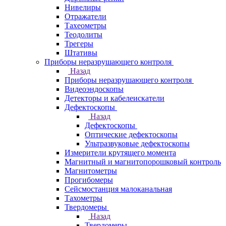
Нивелиры
Отражатели
Тахеометры
Теодолиты
Трегеры
Штативы
Приборы неразрушающего контроля
Назад
Приборы неразрушающего контроля
Видеоэндоскопы
Детекторы и кабелеискатели
Дефектоскопы
Назад
Дефектоскопы
Оптические дефектоскопы
Ультразвуковые дефектоскопы
Измерители крутящего момента
Магнитный и магнитопорошковый контроль
Магнитометры
Прогибомеры
Сейсмостанция малоканальная
Тахометры
Твердомеры
Назад
Твердомеры