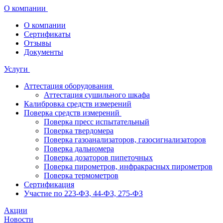
О компании
О компании
Сертификаты
Отзывы
Документы
Услуги
Аттестация оборудования
Аттестация сушильного шкафа
Калибровка средств измерений
Поверка средств измерений
Поверка пресс испытательный
Поверка твердомера
Поверка газоанализаторов, газосигнализаторов
Поверка дальномера
Поверка дозаторов пипеточных
Поверка пирометров, инфракрасных пирометров
Поверка термометров
Сертификация
Участие по 223-ФЗ, 44-ФЗ, 275-ФЗ
Акции
Новости