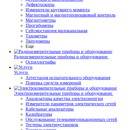
Дефектоскопы
Измерители крутящего момента
Магнитный и магнитопорошковый контроль
Магнитометры
Прогибомеры
Сейсмостанция малоканальная
Тахометры
Твердомеры
Еще
Радиоизмерительные приборы и оборудование
Осциллографы
Услуги
Аттестация испытательного оборудования
Поверка средств измерений
Электроизмерительные приборы и оборудование
Анализаторы качества электроэнергии
Измерители параметров электрических сетей
Кабельные анализаторы
Калибраторы
Обслуживание телекоммуникационных сетей
Тестеры электроустановок
Токовые клещи