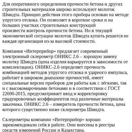
Для оперативного определения прочности бетона и других
строительных материалов широко используют молоток
Шмидта. Принцип действия этого прибора основан на методе
упругого отскока. Он позволяет в короткие сроки и на
больших участках строительных конструкций
произвести контроль прочности бетона. Но в текущей
экономической ситуации молоток Шмидта купить решится не
каждая организация из-за высокой стоимости.
Компания «Интерприбор» предлагает современный
электронный склерометр ОНИКС 2.6 – хорошую замену
молотку Шмидта (цена изделия варьируется в зависимости от
комплектации). ОНИКС-2.6 определяет прочность
комбинацией методов упругого отскока и ударного импульса,
работает в широком диапазоне прочностей, имеет
специальные версии приборов для работы как с лёгкими, так
и с высокомарочными бетонами и в соответствии с ГОСТ
22690-2015, предусматривает ввод и корректировку
градуировочных коэффициентов под различные материалы
заказчика. ОНИКС 2.6 – измеритель прочности бетона, цена
которого существенно ниже склерометра Шмидта.
Склерометры компании «Интерприбор» хорошо
зарекомендовали себя в работе. Они внесены в реестры
средств измерений России и Казахстана.