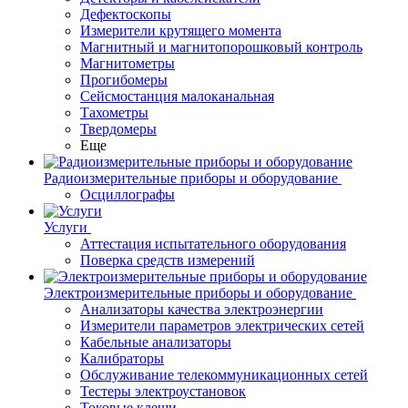
Дефектоскопы
Измерители крутящего момента
Магнитный и магнитопорошковый контроль
Магнитометры
Прогибомеры
Сейсмостанция малоканальная
Тахометры
Твердомеры
Еще
Радиоизмерительные приборы и оборудование
Осциллографы
Услуги
Аттестация испытательного оборудования
Поверка средств измерений
Электроизмерительные приборы и оборудование
Анализаторы качества электроэнергии
Измерители параметров электрических сетей
Кабельные анализаторы
Калибраторы
Обслуживание телекоммуникационных сетей
Тестеры электроустановок
Токовые клещи