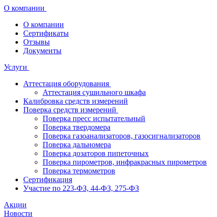
О компании
О компании
Сертификаты
Отзывы
Документы
Услуги
Аттестация оборудования
Аттестация сушильного шкафа
Калибровка средств измерений
Поверка средств измерений
Поверка пресс испытательный
Поверка твердомера
Поверка газоанализаторов, газосигнализаторов
Поверка дальномера
Поверка дозаторов пипеточных
Поверка пирометров, инфракрасных пирометров
Поверка термометров
Сертификация
Участие по 223-ФЗ, 44-ФЗ, 275-ФЗ
Акции
Новости