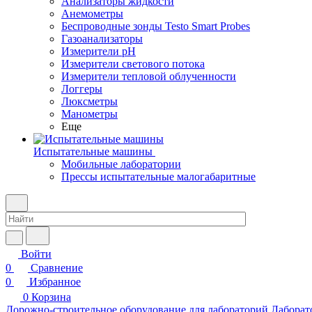
Анализаторы жидкости
Анемометры
Беспроводные зонды Testo Smart Probes
Газоанализаторы
Измерители pH
Измерители светового потока
Измерители тепловой облученности
Логгеры
Люксметры
Манометры
Еще
Испытательные машины
Мобильные лаборатории
Прессы испытательные малогабаритные
Войти
0
Сравнение
0
Избранное
0
Корзина
Дорожно-строительное оборудование для лабораторий
Лаборат