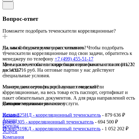
Вопрос-ответ
Поможете подобрать течеискатели корреляционные?
Да, мы консультируем своих клиентов. Чтобы подобрать
На какой бюджет я могу рассчитывать?
течеискатели корреляционные под свои задачи, обратитесь к
менеджеру по телефону
+7 (499) 455-51-17
Цены на течеискатели корреляционные начинаются от 111222
Мне нужно, чтобы на товар были сертификаты и паспорта. У
до 1432716 руб. На оптовые партии у нас действуют
вас есть?
специальные условия.
Мы продаем сертифицированные течеискатели
Можете посоветовать топ3 лучших моделей?
корреляционные, на весь товар есть паспорт, сертификат и
пакет обязательных документов. А для ряда направлений есть
дополнительные сервисные услуги.
Самыми ходовыми являются:
Интернет-магазин
Каталог
Искор-325НД - корреляционный течеискатель
- 879 636 ₽
Акции
Искор-305 - корреляционный течеискатель
- 694 500 ₽
Бренды
Искор-319КД - корреляционный течеискатель
- 1 052 202 ₽
Услуги
Компания