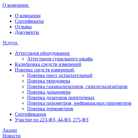
О компании
О компании
Сертификаты
Отзывы
Документы
Услуги
Аттестация оборудования
Аттестация сушильного шкафа
Калибровка средств измерений
Поверка средств измерений
Поверка пресс испытательный
Поверка твердомера
Поверка газоанализаторов, газосигнализаторов
Поверка дальномера
Поверка дозаторов пипеточных
Поверка пирометров, инфракрасных пирометров
Поверка термометров
Сертификация
Участие по 223-ФЗ, 44-ФЗ, 275-ФЗ
Акции
Новости