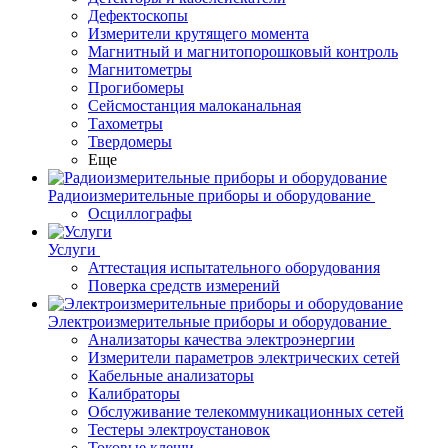
Дефектоскопы
Измерители крутящего момента
Магнитный и магнитопорошковый контроль
Магнитометры
Прогибомеры
Сейсмостанция малоканальная
Тахометры
Твердомеры
Еще
Радиоизмерительные приборы и оборудование
Осциллографы
Услуги
Аттестация испытательного оборудования
Поверка средств измерений
Электроизмерительные приборы и оборудование
Анализаторы качества электроэнергии
Измерители параметров электрических сетей
Кабельные анализаторы
Калибраторы
Обслуживание телекоммуникационных сетей
Тестеры электроустановок
Токовые клещи