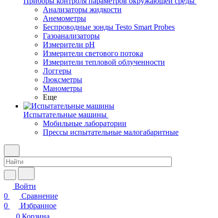
Приборы контроля параметров окружающей среды
Анализаторы жидкости
Анемометры
Беспроводные зонды Testo Smart Probes
Газоанализаторы
Измерители pH
Измерители светового потока
Измерители тепловой облученности
Логгеры
Люксметры
Манометры
Еще
Испытательные машины
Мобильные лаборатории
Прессы испытательные малогабаритные
Войти
0
Сравнение
0
Избранное
0
Корзина