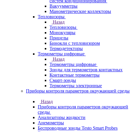
систем кондиционирования
Вакуумметры
Манометрические коллекторы
Тепловизоры
Назад
Тепловизоры
Монокуляры
Прицелы
Бинокли с тепловизором
Термодетекторы
Термометры цифровые
Назад
Термометры цифровые
Зонды для термометров контактных
Контактные термометры
Смарт-зонды
Термометры электронные
Приборы контроля параметров окружающей среды
Назад
Приборы контроля параметров окружающей
среды
Анализаторы жидкости
Анемометры
Беспроводные зонды Testo Smart Probes