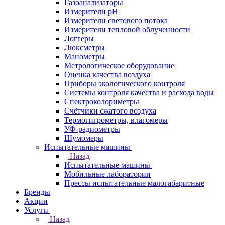
Газоанализаторы
Измерители pH
Измерители светового потока
Измерители тепловой облученности
Логгеры
Люксметры
Манометры
Метрологическое оборудование
Оценка качества воздуха
Приборы экологического контроля
Системы контроля качества и расхода воды
Спектроколориметры
Счётчики сжатого воздуха
Термогигрометры, влагомеры
УФ-радиометры
Шумомеры
Испытательные машины
Назад
Испытательные машины
Мобильные лаборатории
Прессы испытательные малогабаритные
Бренды
Акции
Услуги
Назад