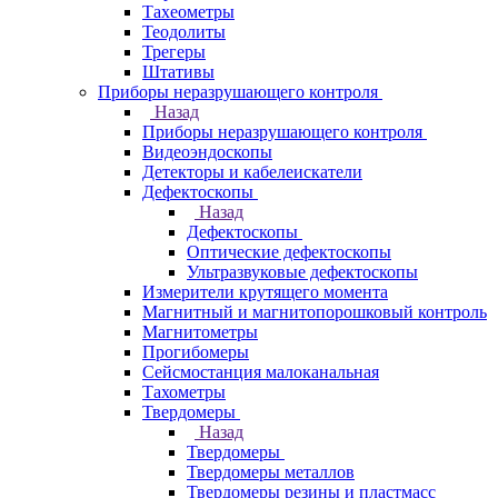
Тахеометры
Теодолиты
Трегеры
Штативы
Приборы неразрушающего контроля
Назад
Приборы неразрушающего контроля
Видеоэндоскопы
Детекторы и кабелеискатели
Дефектоскопы
Назад
Дефектоскопы
Оптические дефектоскопы
Ультразвуковые дефектоскопы
Измерители крутящего момента
Магнитный и магнитопорошковый контроль
Магнитометры
Прогибомеры
Сейсмостанция малоканальная
Тахометры
Твердомеры
Назад
Твердомеры
Твердомеры металлов
Твердомеры резины и пластмасс