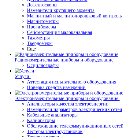
Дефектоскопы
Измерители крутящего момента
Магнитный и магнитопорошковый контроль
Магнитометры
Прогибомеры
Сейсмостанция малоканальная
Тахометры
Твердомеры
Еще
Радиоизмерительные приборы и оборудование
Осциллографы
Услуги
Аттестация испытательного оборудования
Поверка средств измерений
Электроизмерительные приборы и оборудование
Анализаторы качества электроэнергии
Измерители параметров электрических сетей
Кабельные анализаторы
Калибраторы
Обслуживание телекоммуникационных сетей
Тестеры электроустановок
Токовые клещи