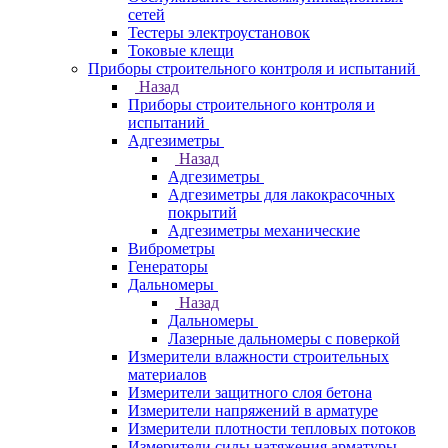
сетей
Тестеры электроустановок
Токовые клещи
Приборы строительного контроля и испытаний
Назад
Приборы строительного контроля и
испытаний
Адгезиметры
Назад
Адгезиметры
Адгезиметры для лакокрасочных
покрытий
Адгезиметры механические
Виброметры
Генераторы
Дальномеры
Назад
Дальномеры
Лазерные дальномеры с поверкой
Измерители влажности строительных
материалов
Измерители защитного слоя бетона
Измерители напряжений в арматуре
Измерители плотности тепловых потоков
Измерители силы натяжения арматуры