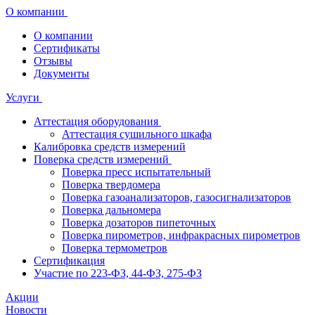
О компании
О компании
Сертификаты
Отзывы
Документы
Услуги
Аттестация оборудования
Аттестация сушильного шкафа
Калибровка средств измерений
Поверка средств измерений
Поверка пресс испытательный
Поверка твердомера
Поверка газоанализаторов, газосигнализаторов
Поверка дальномера
Поверка дозаторов пипеточных
Поверка пирометров, инфракрасных пирометров
Поверка термометров
Сертификация
Участие по 223-ФЗ, 44-ФЗ, 275-ФЗ
Акции
Новости