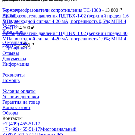
Каталог
Термопреобразователи сопротивления ТС-1388
- 13 800 ₽
Акции
Преобразователь давления ПДТВХ-1-02 (верхний предел 1,6
Бренды
МПа, выходной сигнал 4-20 мА, погрешность 0,5%; МПИ 4
Услуги
года)
- 14 500 ₽
Компания
Преобразователь давления ПДТВХ-1-02 (верхний предел 40
МПа, выходной сигнал 4-20 мА, погрешность 1,0%; МПИ 4
О компании
года)
- 14 500 ₽
Сертификаты
Отзывы
Документы
Информация
Реквизиты
Помощь
Условия оплаты
Условия доставки
Гарантия на товар
Вопрос-ответ
Обзоры
Контакты
+7 (499) 455-51-17
+7 (499) 455-51-17
Многоканальный
8 (800) 511-77-51
Регионы РФ