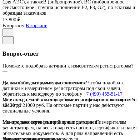
(для АЭС), а такжеВ (вибропрочное), ВС (вибропрочное
сейсмостойкое - группа исполнений F2, F3, G2), по эскизам и
образцам заказчиков
13 800 ₽
В корзину
В корзине
Вопрос-ответ
Поможете подобрать датчики к измерителям регистраторам?
Да, мы консультируем своих клиентов. Чтобы подобрать
На какой бюджет я могу рассчитывать?
датчики к измерителям регистраторам под свои задачи,
обратитесь к менеджеру по телефону
+7 (499) 455-51-17
Цены на датчики к измерителям регистраторам начинаются от
Мне нужно, чтобы на товар были сертификаты и паспорта. У
12120 до 21000 руб. На оптовые партии у нас действуют
вас есть?
специальные условия.
Мы продаем сертифицированные датчики к измерителям
Можете посоветовать топ3 лучших моделей?
регистраторам, на весь товар есть паспорт, сертификат и пакет
обязательных документов. А для ряда направлений есть
дополнительные сервисные услуги.
Самыми ходовыми являются:
Интернет-магазин