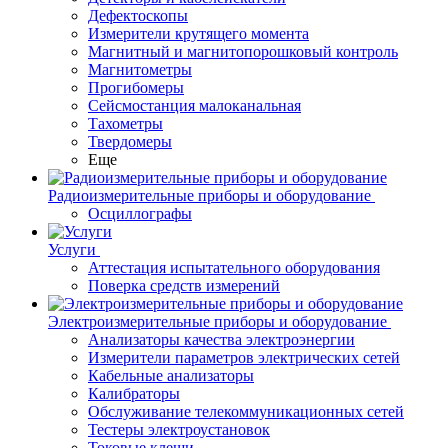
Дефектоскопы
Измерители крутящего момента
Магнитный и магнитопорошковый контроль
Магнитометры
Прогибомеры
Сейсмостанция малоканальная
Тахометры
Твердомеры
Еще
Радиоизмерительные приборы и оборудование
Осциллографы
Услуги
Аттестация испытательного оборудования
Поверка средств измерений
Электроизмерительные приборы и оборудование
Анализаторы качества электроэнергии
Измерители параметров электрических сетей
Кабельные анализаторы
Калибраторы
Обслуживание телекоммуникационных сетей
Тестеры электроустановок
Токовые клещи