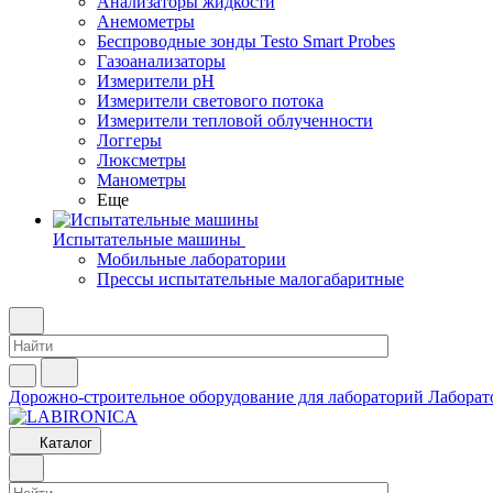
Анализаторы жидкости
Анемометры
Беспроводные зонды Testo Smart Probes
Газоанализаторы
Измерители pH
Измерители светового потока
Измерители тепловой облученности
Логгеры
Люксметры
Манометры
Еще
Испытательные машины
Мобильные лаборатории
Прессы испытательные малогабаритные
Дорожно-строительное оборудование для лабораторий
Лаборат
Каталог