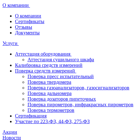
О компании
О компании
Сертификаты
Отзывы
Документы
Услуги
Аттестация оборудования
Аттестация сушильного шкафа
Калибровка средств измерений
Поверка средств измерений
Поверка пресс испытательный
Поверка твердомера
Поверка газоанализаторов, газосигнализаторов
Поверка дальномера
Поверка дозаторов пипеточных
Поверка пирометров, инфракрасных пирометров
Поверка термометров
Сертификация
Участие по 223-ФЗ, 44-ФЗ, 275-ФЗ
Акции
Новости