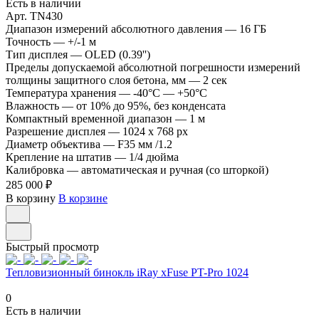
Есть в наличии
Арт.
TN430
Диапазон измерений абсолютного давления
—
16 ГБ
Точность
—
+/-1 м
Тип дисплея
—
OLED (0.39'')
Пределы допускаемой абсолютной погрешности измерений
толщины защитного слоя бетона, мм
—
2 сек
Температура хранения
—
-40°C — +50°C
Влажность
—
от 10% до 95%, без конденсата
Компактный временной диапазон
—
1 м
Разрешение дисплея
—
1024 x 768 px
Диаметр объектива
—
F35 мм /1.2
Крепление на штатив
—
1/4 дюйма
Калибровка
—
автоматическая и ручная (со шторкой)
285 000 ₽
В корзину
В корзине
Быстрый просмотр
Тепловизионный бинокль iRay xFuse PT-Pro 1024
0
Есть в наличии