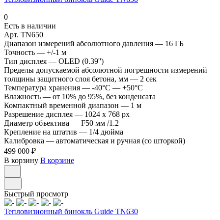
0
Есть в наличии
Арт.
TN650
Диапазон измерений абсолютного давления
—
16 ГБ
Точность
—
+/-1 м
Тип дисплея
—
OLED (0.39'')
Пределы допускаемой абсолютной погрешности измерений
толщины защитного слоя бетона, мм
—
2 сек
Температура хранения
—
-40°C — +50°C
Влажность
—
от 10% до 95%, без конденсата
Компактный временной диапазон
—
1 м
Разрешение дисплея
—
1024 x 768 px
Диаметр объектива
—
F50 мм /1.2
Крепление на штатив
—
1/4 дюйма
Калибровка
—
автоматическая и ручная (со шторкой)
499 000 ₽
В корзину
В корзине
Быстрый просмотр
Тепловизионный бинокль Guide TN630