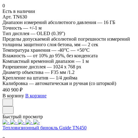
0
Есть в наличии
Арт.
TN630
Диапазон измерений абсолютного давления
—
16 ГБ
Точность
—
+/-1 м
Тип дисплея
—
OLED (0.39'')
Пределы допускаемой абсолютной погрешности измерений
толщины защитного слоя бетона, мм
—
2 сек
Температура хранения
—
-40°C — +50°C
Влажность
—
от 10% до 95%, без конденсата
Компактный временной диапазон
—
1 м
Разрешение дисплея
—
1024 x 768 px
Диаметр объектива
—
F35 мм /1.2
Крепление на штатив
—
1/4 дюйма
Калибровка
—
автоматическая и ручная (со шторкой)
460 900 ₽
В корзину
В корзине
Быстрый просмотр
Тепловизионный бинокль Guide TN450