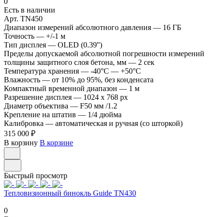
0
Есть в наличии
Арт.
TN450
Диапазон измерений абсолютного давления
—
16 ГБ
Точность
—
+/-1 м
Тип дисплея
—
OLED (0.39'')
Пределы допускаемой абсолютной погрешности измерений
толщины защитного слоя бетона, мм
—
2 сек
Температура хранения
—
-40°C — +50°C
Влажность
—
от 10% до 95%, без конденсата
Компактный временной диапазон
—
1 м
Разрешение дисплея
—
1024 x 768 px
Диаметр объектива
—
F50 мм /1.2
Крепление на штатив
—
1/4 дюйма
Калибровка
—
автоматическая и ручная (со шторкой)
315 000 ₽
В корзину
В корзине
Быстрый просмотр
Тепловизионный бинокль Guide TN430
0