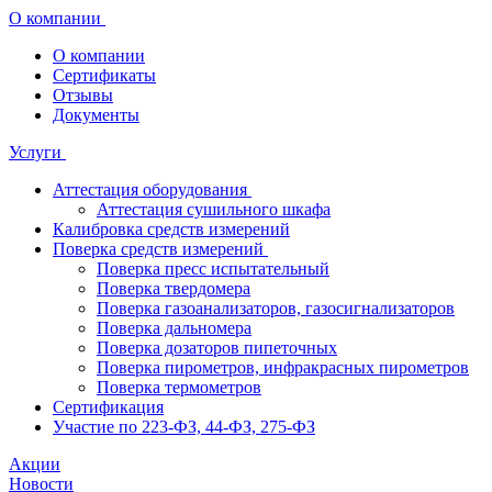
О компании
О компании
Сертификаты
Отзывы
Документы
Услуги
Аттестация оборудования
Аттестация сушильного шкафа
Калибровка средств измерений
Поверка средств измерений
Поверка пресс испытательный
Поверка твердомера
Поверка газоанализаторов, газосигнализаторов
Поверка дальномера
Поверка дозаторов пипеточных
Поверка пирометров, инфракрасных пирометров
Поверка термометров
Сертификация
Участие по 223-ФЗ, 44-ФЗ, 275-ФЗ
Акции
Новости