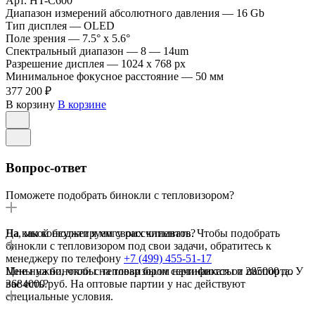
Арт.
HT-C600
Диапазон измерений абсолютного давления
—
16 Gb
Тип дисплея
—
OLED
Поле зрения
—
7.5° x 5.6°
Спектральный диапазон
—
8 — 14um
Разрешение дисплея
—
1024 x 768 px
Минимальное фокусное расстояние
—
50 мм
377 200 ₽
В корзину
В корзине
Вопрос-ответ
Поможете подобрать бинокли с тепловизором?
Да, мы консультируем своих клиентов. Чтобы подобрать
На какой бюджет я могу рассчитывать?
бинокли с тепловизором под свои задачи, обратитесь к
менеджеру по телефону
+7 (499) 455-51-17
Цены на бинокли с тепловизором начинаются от 285000 до
Мне нужно, чтобы на товар были сертификаты и паспорта. У
3684000 руб. На оптовые партии у нас действуют
вас есть?
специальные условия.