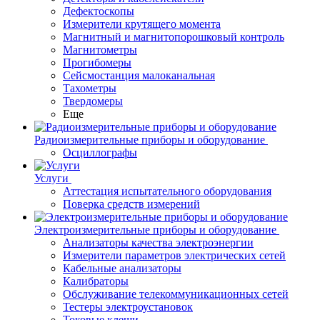
Дефектоскопы
Измерители крутящего момента
Магнитный и магнитопорошковый контроль
Магнитометры
Прогибомеры
Сейсмостанция малоканальная
Тахометры
Твердомеры
Еще
Радиоизмерительные приборы и оборудование
Осциллографы
Услуги
Аттестация испытательного оборудования
Поверка средств измерений
Электроизмерительные приборы и оборудование
Анализаторы качества электроэнергии
Измерители параметров электрических сетей
Кабельные анализаторы
Калибраторы
Обслуживание телекоммуникационных сетей
Тестеры электроустановок
Токовые клещи