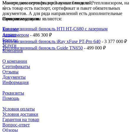
Мы продаем сертифицированные бинокли с тепловизором, на
Можете посоветовать топ3 лучших моделей?
весь товар есть паспорт, сертификат и пакет обязательных
документов. А для ряда направлений есть дополнительные
сервисные услуги.
Самыми ходовыми являются:
Интернет-магазин
Тепловизионный бинокль HTI HT-C680 с лазерным
Каталог
Акции
дальномером
- 486 300 ₽
Бренды
Тепловизионный бинокль iRay xFuse PT-Pro 640
- 3 377 000 ₽
Услуги
Тепловизионный бинокль Guide TN650
- 499 000 ₽
Компания
О компании
Сертификаты
Отзывы
Документы
Информация
Реквизиты
Помощь
Условия оплаты
Условия доставки
Гарантия на товар
Вопрос-ответ
Обзоры